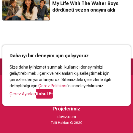
My Life With The Walter Boys
dördüncü sezon onayını aldı
Daha iyi bir deneyim için çalışıyoruz
Size daha iyi hizmet sunmak, kullanıcı deneyiminizi
geliştirebilmek, içerik ve reklamları kişiselleştirmek için
çerezlerden yararlanıyoruz. Sitemizdeki çerezlerle ilgili
detaylı bilgi için
Çerez Politikası
'nı inceleyebilirsiniz.
Destek
Çerez Ayarları
Kabul Et
İletişim
Yardım
Kullanıcı Sözleşmesi
Çerez Politikası
Kişisel Verilerin Korunması
Yasal Uyarı
Projelerimiz
doviz.com
Telif Hakları © 2026