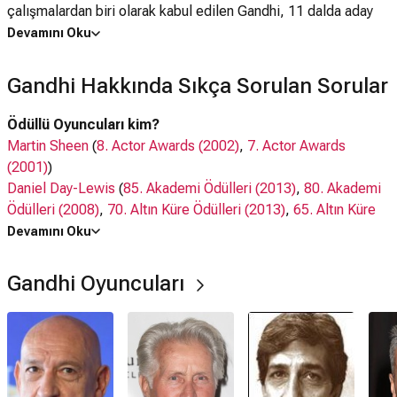
çalışmalardan biri olarak kabul edilen Gandhi, 11 dalda aday
olduğu Oscar ödüllerinden “en iyi film” ve “en iyi yönetmen”
Devamını Oku
dahil tam 8 ödülle döndü. Gandhi rolünde sinema tarihinin en
iyi performanslarından birine imza atan usta oyuncu Ben
Gandhi Hakkında Sıkça Sorulan Sorular
Kingsley’nin ise “en iyi erkek oyuncu” dalında heykelciğe
uzanmasıysa pek zor olmadı. Cenaze sahnesinde yaklaşık
Ödüllü Oyuncuları kim?
300.000 kişinin yer almasıyla da bir film sahnesinde yer alan
Martin Sheen
(
8. Actor Awards (2002)
,
7. Actor Awards
en kalabalık insan sayısı rekorunu da elinde bulunduran film,
(2001)
)
çarpıcı sahneleriyle hafızalardan silinmeyecek bir yapıt.
Daniel Day-Lewis
(
85. Akademi Ödülleri (2013)
,
80. Akademi
Ödülleri (2008)
,
70. Altın Küre Ödülleri (2013)
,
65. Altın Küre
Ödülleri (2008)
,
66. BAFTA Film Ödülleri (2013)
,
19. Actor
Devamını Oku
Awards (2013)
,
14. Actor Awards (2008)
,
9. Actor Awards
(2003)
)
Gandhi Oyuncuları
Oyuncuları kim?
Ben Kingsley
, Martin Sheen,
Roshan Seth
, Daniel Day-Lewis,
Edward Fox
,
Rohini Hattangadi
Ne zaman çıktı?