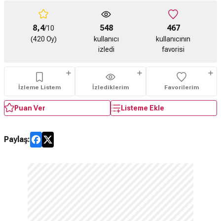
8,4
548
467
/10
(420 Oy)
kullanıcı
kullanıcının
izledi
favorisi
İzleme Listem
İzlediklerim
Favorilerim
Puan Ver
Listeme Ekle
Paylaş: