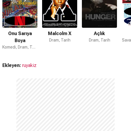
Hayır. Film Amazon Prime'da yayınlanmamaktadır.
Müzikleri kime ait?
Gandhi filmi müzikleri
George Fenton
,
Ravi Shankar
tarafından
hazırlanmıştır.
Onu Sarıya
Malcolm X
Açlık
Boya
Dram, Tarih
Dram, Tarih
Sava
Gandhi devam filmi var mı?
Komedi, Dram, Tarih
Hayır. Gandhi için devam filmi bulunmamaktadır.
Ekleyen:
ruyakiz