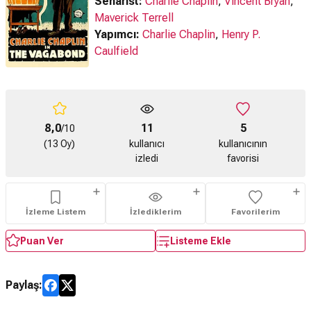
Senarist:
Charlie Chaplin
,
Vincent Bryan
,
Maverick Terrell
Yapımcı:
Charlie Chaplin
,
Henry P.
Caulfield
8,0
11
5
/10
(13 Oy)
kullanıcı
kullanıcının
izledi
favorisi
İzleme Listem
İzlediklerim
Favorilerim
Puan Ver
Listeme Ekle
Paylaş: