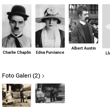
Albert Austin
Charlie Chaplin
Edna Purviance
Ll
Foto Galeri (2)