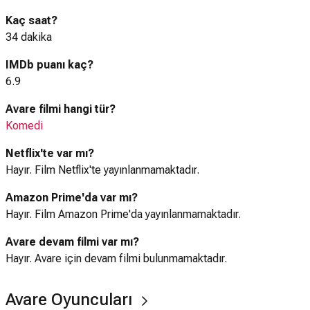
ressam onların olduğu yere gelir ve Edna'yı çok beğenip onun
Kaç saat?
bir portresini yapar. Edna da bu nazik adamdan hoşlanır. Bu
34 dakika
ressamın sergisine gelen Edna' nın annesi resimdekinin
yıllardır aradığı kızı olduğunu fark edince ressamin yardımıyla
IMDb puanı kaç?
hemen onu bulur. Yaptığı iyilikler için Charlie'ye para vermek
6.9
ister ama Charlie almaz. Edna, ailesi ve ressam tarafından
Avare filmi hangi tür?
götürülür ve yalnız kalan Charlie kahrolur. Fakat film mutlu
Komedi
sonla bitecek, aslında âşık olduğu kişinin ressam değil de
Charlie olduğunu fark eden Edna geri gelip Charlie'yi de alıp
Netflix'te var mı?
götürecektir.
Hayır. Film Netflix'te yayınlanmamaktadır.
Amazon Prime'da var mı?
Hayır. Film Amazon Prime'da yayınlanmamaktadır.
Avare devam filmi var mı?
Hayır. Avare için devam filmi bulunmamaktadır.
Avare Oyuncuları