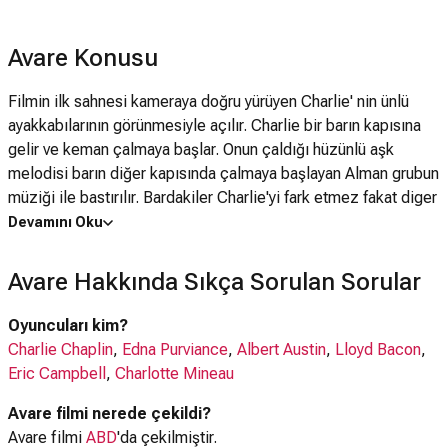
Avare Konusu
Filmin ilk sahnesi kameraya doğru yürüyen Charlie' nin ünlü
ayakkabılarının görünmesiyle açılır. Charlie bir barın kapısına
gelir ve keman çalmaya başlar. Onun çaldığı hüzünlü aşk
melodisi barın diğer kapısında çalmaya başlayan Alman grubun
müziği ile bastırılır. Bardakiler Charlie'yi fark etmez fakat diger
grubu begenir. O sırada para toplamak için içeri giren Charlie'yi
Devamını Oku
de o gruptan sanip bol bol bahşiş verirler. Grup lideri para
toplamak için geldiğinde müşteriler ikinci kez para vermediği
Avare Hakkında Sıkça Sorulan Sorular
için kavga çıkar ve paraları toplayan Charlie ordan kaçar.İkinci
sahnede Charlie kırlardadır. Orada rastladığı bir genç kıza
Oyuncuları kim?
(Edna) keman çalar. Edna aslında zengin bir ailenin kızıdır;
Charlie Chaplin
,
Edna Purviance
,
Albert Austin
,
Lloyd Bacon
,
fakat çingenelerce kaçırılmıştır ve köle gibi kullanılmaktadır.
Eric Campbell
,
Charlotte Mineau
Kızı çok seven ve durumuna üzülen Charlie, çeşitli numaralarla
Avare filmi nerede çekildi?
onu çingene kampından kaçırır. Birlikte kırlarda bir arabanın
Avare filmi
ABD
'da çekilmiştir.
içinde yaşamaya başlarlar. Bir gün ilham arayan genç bir