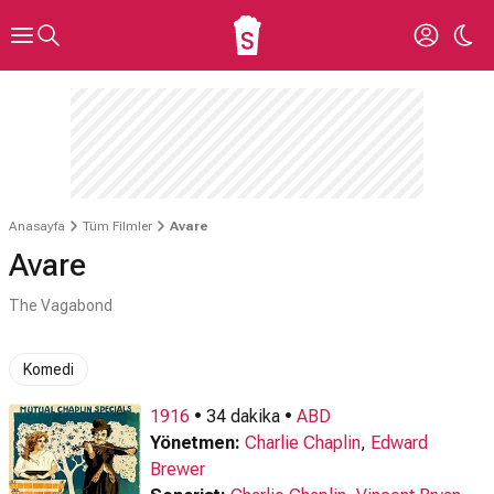
Anasayfa
Tüm Filmler
Avare
Avare
The Vagabond
Komedi
1916
• 34 dakika •
ABD
Yönetmen:
Charlie Chaplin
,
Edward
Brewer