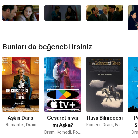
hazırlanmıştır.
Resim Gibi devam filmi var mı?
Hayır. Resim Gibi için devam filmi bulunmamaktadır.
Bunları da beğenebilirsiniz
Aşkın Dansı
Cesaretin var
Rüya Bilmecesi
P
Romantik, Dram
mı Aşka?
Komedi, Dram, Fantastik
S
Dram, Komedi, Romantik
Dra