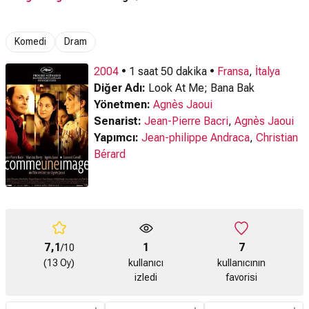
Me Fragmanı
Komedi
Dram
2004
• 1 saat 50 dakika •
Fransa
,
İtalya
Diğer Adı:
Look At Me; Bana Bak
Yönetmen:
Agnès Jaoui
Senarist:
Jean-Pierre Bacri
,
Agnès Jaoui
Yapımcı:
Jean-philippe Andraca
,
Christian
Bérard
7,1
1
7
/10
(13 Oy)
kullanıcı
kullanıcının
izledi
favorisi