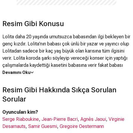
Resim Gibi Konusu
Lolita daha 20 yaşında umutsuzca babasından ilgi bekleyen bir
genç kızdır. Lolita'nın babası çok ünlü bir yazar ve yayıncı olup
Lolitadan sadece bir kaç yaş büyük olan karısına tüm ilgisini
verir. Lolita koroda şarkı söyleyip vereceği konser için yaptığı
çalışmalarda kaydettiği kasetini babasına verir fakat babası
kaseti dinlemeye yeltenmemiştir bile. Lolita daha fazla
Devamını Oku
babasının gölgesinde olmak istemez ve etrafındaki insanların
Lolitayı sadece babasına ulaşabilmek için kullanmalarına da
Resim Gibi Hakkında Sıkça Sorulan
artık dayanamamaya başlar. Acaba konser gecesi, müzik ile
Sorular
beraber Lolita'nın hisleri yüzeye çıkabilecek midir?
Oyuncuları kim?
Serge Riaboukine
,
Jean-Pierre Bacri
,
Agnès Jaoui
,
Virginie
Desarnauts
,
Samir Guesmi
,
Gregoire Oestermann