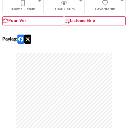
İzleme Listem
İzlediklerim
Favorilerim
Puan Ver
Listeme Ekle
Paylaş: