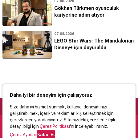
07.08.2026
Gökhan Türkmen oyunculuk
kariyerine adım atıyor
07.08.2026
LEGO Star Wars: The Mandalorian
Disney+ için duyuruldu
Daha iyi bir deneyim için çalışıyoruz
Size daha iyi hizmet sunmak, kullanıcı deneyiminizi
geliştirebilmek, içerik ve reklamları kişiselleştirmek için
çerezlerden yararlanıyoruz. Sitemizdeki çerezlerle ilgili
detaylı bilgi için
Çerez Politikası
'nı inceleyebilirsiniz.
Destek
Çerez Ayarları
Kabul Et
İletişim
Yardım
Kullanıcı Sözleşmesi
Çerez Politikası