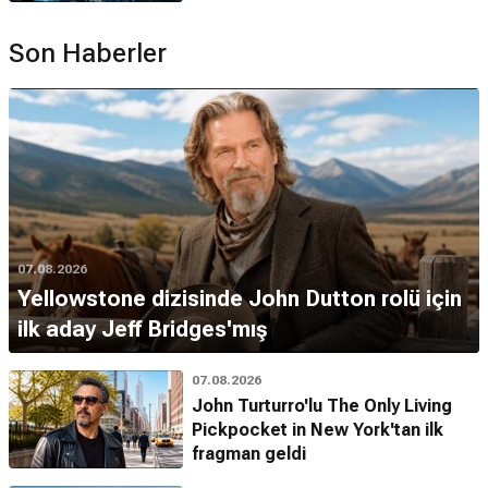
Son Haberler
07.08.2026
Yellowstone dizisinde John Dutton rolü için
ilk aday Jeff Bridges'mış
07.08.2026
John Turturro'lu The Only Living
Pickpocket in New York'tan ilk
fragman geldi