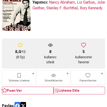
Yapımcı:
Nancy Abraham
,
Liz Garbus
,
Julie
Gaither
,
Stanley F. Buchthal
,
Rory Kennedy
8,0
8
5
/10
(8 Oy)
kullanıcı
kullanıcının
izledi
favorisi
İzleme Listem
İzlediklerim
Favorilerim
Puan Ver
Listeme Ekle
Paylaş: