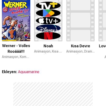
Werner - Volles
Noah
Kısa Devre
Lov
Rooäää!!!
Animasyon, Kısa Film
Animasyon, Dram, Romantik
Animasyon, Komedi, Aksiyon
Ekleyen:
Aquuamarine