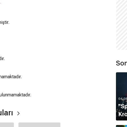
r
iştir.
ır.
Son
mamaktadır.
 bulunmamaktadır.
04.0
''S
uları
Kro