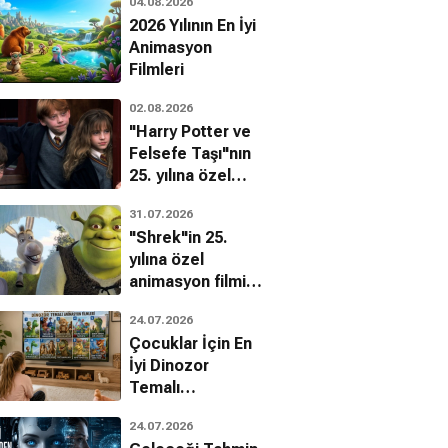
04.08.2026
2026 Yılının En İyi
Animasyon
Filmleri
02.08.2026
"Harry Potter ve
Felsefe Taşı"nın
25. yılına özel
filmin
31.07.2026
bilinmeyenleri!
"Shrek"in 25.
yılına özel
animasyon filmin
bilinmeyenleri!
24.07.2026
Çocuklar İçin En
İyi Dinozor
Temalı
Animasyon
24.07.2026
Filmleri