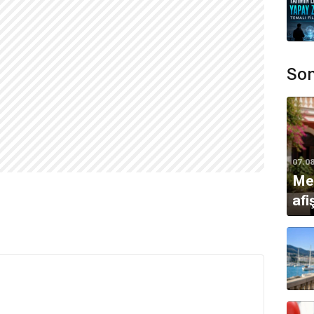
Son
07.0
Mer
afi