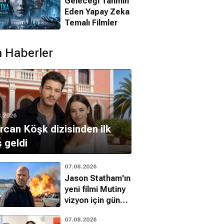
Geleceği Tahmin
Eden Yapay Zeka
Temalı Filmler
 Haberler
8.2026
can Köşk dizisinden ilk
ş geldi
07.08.2026
Jason Statham'ın
yeni filmi Mutiny
vizyon için gün
sayıyor
07.08.2026