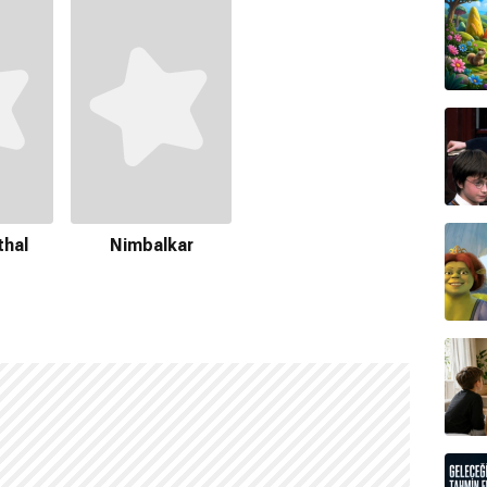
thal
Nimbalkar