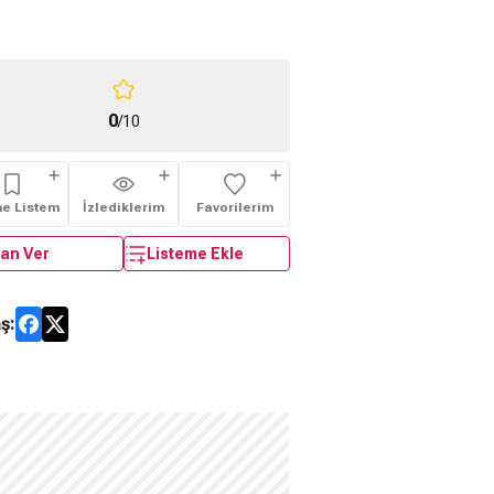
0
/10
me Listem
İzlediklerim
Favorilerim
an Ver
Listeme Ekle
ş: