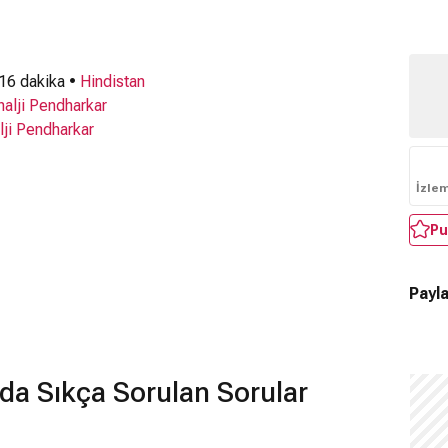
 16 dakika •
Hindistan
halji Pendharkar
lji Pendharkar
İzle
Pu
Payla
nda Sıkça Sorulan Sorular