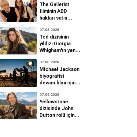
The Gallerist
filminin ABD
hakları satın
alındı
07.08.2026
Ted dizisinin
yıldızı Giorgia
Whigham'ın yeni
adresi belli oldu
07.08.2026
Michael Jackson
biyografisi
devam filmi için
çekim takvimi
07.08.2026
belli oldu
Yellowstone
dizisinde John
Dutton rolü için
ilk aday Jeff
Bridges'mış