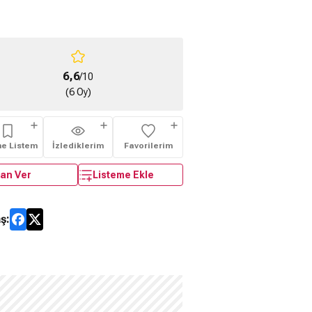
6,6
/10
(6 Oy)
me Listem
İzlediklerim
Favorilerim
an Ver
Listeme Ekle
ş: