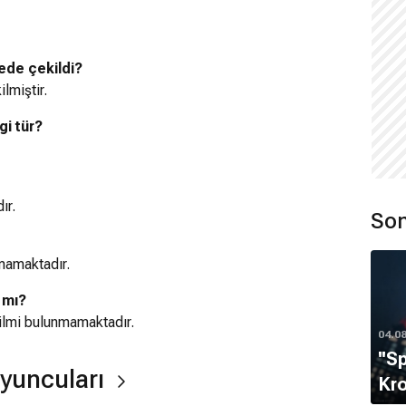
ede çekildi?
ilmiştir.
i tür?
ır.
Son
mamaktadır.
 mı?
ilmi bulunmamaktadır.
04.0
''S
yuncuları
Kro