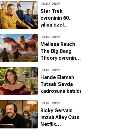
08.08.2026
American Horror
Star Trek
Story
evreninin 60.
kadrosundan
yılına özel
ayrıldı
belgesel: The
08.08.2026
Center Seat II
Melissa Rauch
geliyor
The Big Bang
Theory evrenine
iblis olarak
08.08.2026
dönüyor
Hande Elaman
Tutsak Sevda
kadrosuna katıldı
08.08.2026
Ricky Gervais
imzalı Alley Cats
Netflix
kütüphanesine
eklendi