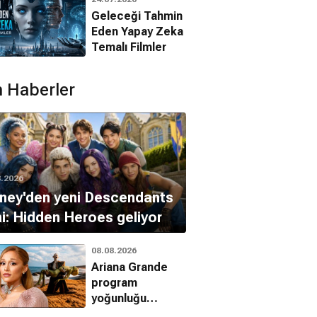
Filmleri
Geleceği Tahmin
Eden Yapay Zeka
Temalı Filmler
 Haberler
Balaoo
 Mariée
De Film... En
Korku, Bilim Kurgu
lcitrante
Aiguilles
i, Kısa Film
Komedi, Müzikal, Kısa Film
8.2026
ney'den yeni Descendants
mi: Hidden Heroes geliyor
08.08.2026
Ariana Grande
program
yoğunluğu
nedeniyle