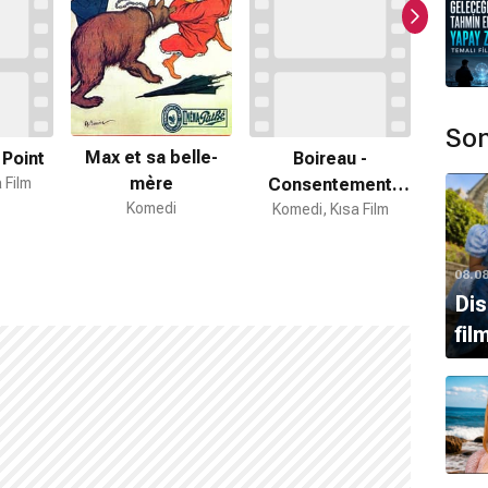
Son
Max et sa belle-
Point
Boireau -
La
mère
 Film
Consentement
Réca
Komedi
Komedi, Kısa Film
Forcé
Komed
08.0
Dis
fil