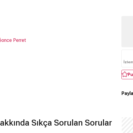
éonce Perret
İzle
Pu
Payla
akkında Sıkça Sorulan Sorular