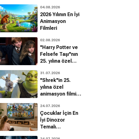
04.08.2026
2026 Yılının En İyi
Animasyon
Filmleri
02.08.2026
"Harry Potter ve
Felsefe Taşı"nın
25. yılına özel
filmin
31.07.2026
bilinmeyenleri!
"Shrek"in 25.
yılına özel
animasyon filmin
bilinmeyenleri!
24.07.2026
Çocuklar İçin En
İyi Dinozor
Temalı
Animasyon
24.07.2026