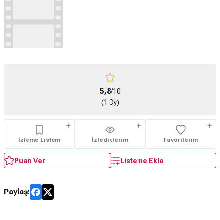
5,8
/10
(1 Oy)
İzleme Listem
İzlediklerim
Favorilerim
Puan Ver
Listeme Ekle
Paylaş: