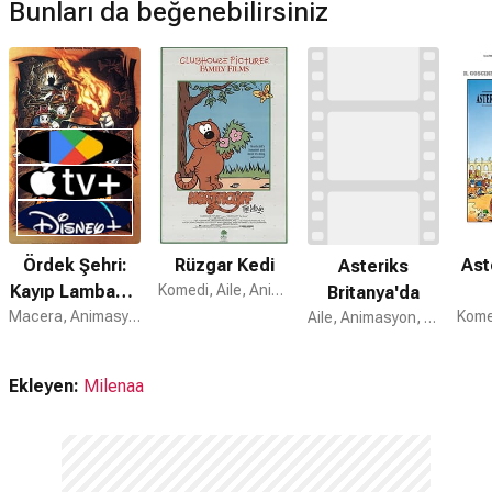
Bunları da beğenebilirsiniz
Ördek Şehri:
Rüzgar Kedi
Ast
Asteriks
Kayıp Lambanın
Komedi, Aile, Animasyon
Britanya'da
Sırrı
Macera, Animasyon, Aile
Aile, Animasyon, Macera
Ekleyen:
Milenaa