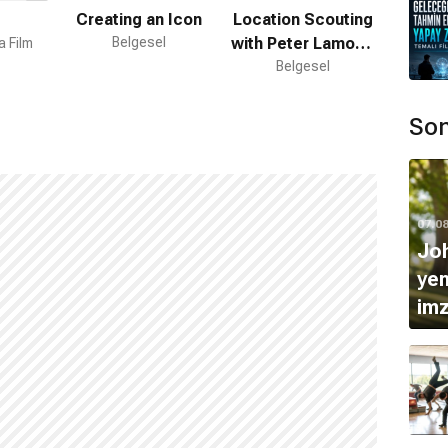
Creating an Icon
Location Scouting
Ke
Belgesel
with Peter Lamont:
Produc
a Film
Licence to Kill
Belgesel
Belges
Mo
Son
07.0
Joh
yen
imz