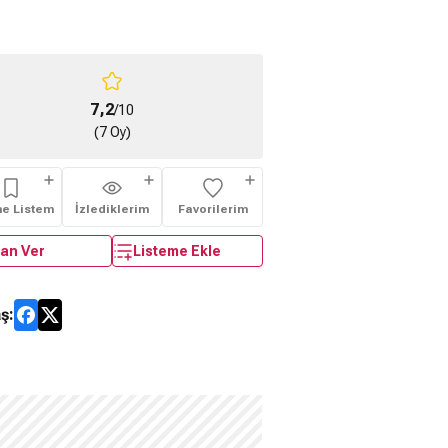
7,2
/10
(7 Oy)
me Listem
İzlediklerim
Favorilerim
an Ver
Listeme Ekle
ş: