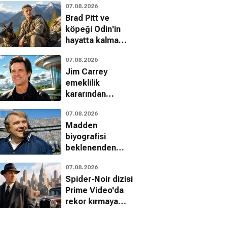
07.08.2026
Indiana Jones
Brad Pitt ve
etkisi
köpeği Odin'in
hayatta kalma
mücadelesi
07.08.2026
Jim Carrey
emeklilik
kararından
vazgeçti:
07.08.2026
Jetgiller ile
Madden
dönüyor
biyografisi
beklenenden
erken geliyor
07.08.2026
Spider-Noir dizisi
Prime Video'da
rekor kırmaya
devam ediyor