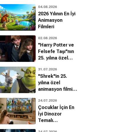
04.08.2026
2026 Yılının En İyi
Animasyon
Guy Pearce
n Milchan
Filmleri
02.08.2026
"Harry Potter ve
Felsefe Taşı"nın
25. yılına özel
filmin
31.07.2026
bilinmeyenleri!
"Shrek"in 25.
yılına özel
animasyon filmin
bilinmeyenleri!
24.07.2026
Çocuklar İçin En
İyi Dinozor
Temalı
Animasyon
S
24.07.2026