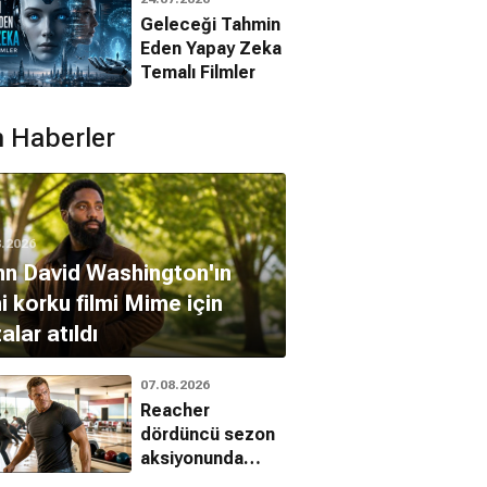
Filmleri
n Adam's
Ken Adam's
Walking The Mile
Geleceği Tahmin
tion Films:
Production Films:
Belgesel, Dram
Eden Yapay Zeka
Temalı Filmler
el, Kısa Film
onraker
Belgesel, Kısa Film
You Only Live
Twice
 Haberler
8.2026
n David Washington'ın
i korku filmi Mime için
alar atıldı
07.08.2026
Reacher
dördüncü sezon
aksiyonunda
Batman ve