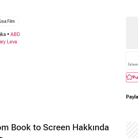
ısa Film
ika •
ABD
ary Leva
İzle
Pu
Payla
rom Book to Screen Hakkında