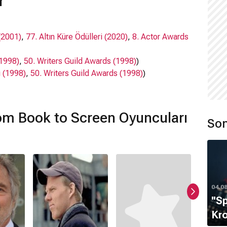
r
(2001)
,
77. Altın Küre Ödülleri (2020)
,
8. Actor Awards
(1998)
,
50. Writers Guild Awards (1998)
)
i (1998)
,
50. Writers Guild Awards (1998)
)
ri (2016)
,
30. Film Independent Spirit Awards (2015)
,
2014)
,
1. Gotham Television Awards (2024)
)
,
29. Satellite Awards (2025)
,
28. Satellite Awards
rom Book to Screen Oyuncuları
Son
Helgeland,
Michael G. Nathanson
, Arnon Milchan, Guy
reen filmi nerede çekildi?
04.0
n filmi
ABD
'da çekilmiştir.
''S
Kro