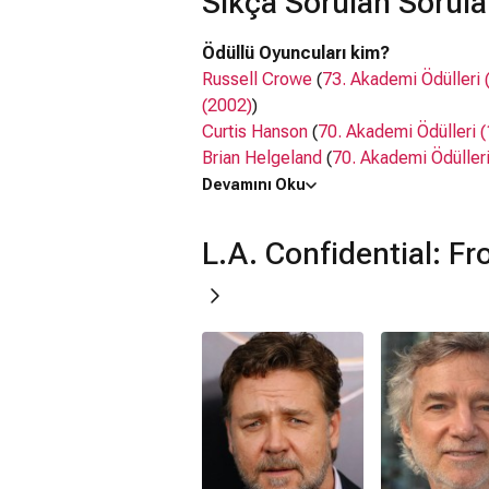
Sıkça Sorulan Sorula
Ödüllü Oyuncuları kim?
Russell Crowe
(
73. Akademi Ödülleri 
(2002)
)
Curtis Hanson
(
70. Akademi Ödülleri 
Brian Helgeland
(
70. Akademi Ödüller
Arnon Milchan
(
69. BAFTA Film Ödülle
Devamını Oku
29. Film Independent Spirit Awards (
Guy Pearce
(
17. Actor Awards (2011)
L.A. Confidential: F
(2024)
)
Oyuncuları kim?
Russell Crowe, Curtis Hanson, Brian 
Pearce
L.A. Confidential: From Book to Sc
L.A. Confidential: From Book to Scree
Kaç saat?