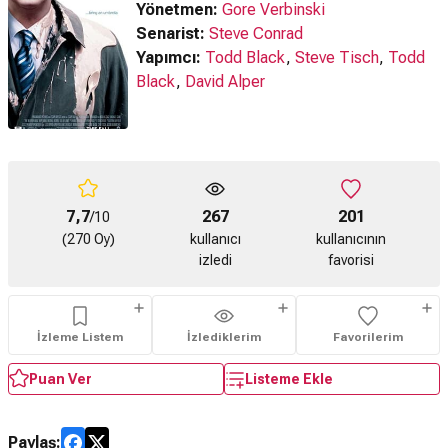
Yönetmen:
Gore Verbinski
Senarist:
Steve Conrad
Yapımcı:
Todd Black
,
Steve Tisch
,
Todd
Black
,
David Alper
7,7
267
201
/10
(270 Oy)
kullanıcı
kullanıcının
izledi
favorisi
İzleme Listem
İzlediklerim
Favorilerim
Puan Ver
Listeme Ekle
Paylaş: