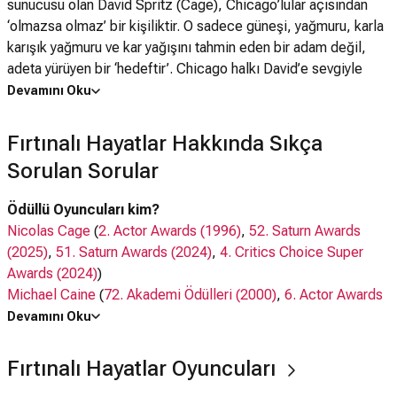
sunucusu olan David Spritz (Cage), Chicago’lular açısından
‘olmazsa olmaz’ bir kişiliktir. O sadece güneşi, yağmuru, karla
karışık yağmuru ve kar yağışını tahmin eden bir adam değil,
adeta yürüyen bir ‘hedeftir’. Chicago halkı David’e sevgiyle
nefret arasında gidip gelen özel bir ilgi duymaktadır. Onu
Devamını Oku
ekrandan tanıyan pek çok insan, gördükleri yerde üzerine
meşrubat, bira, hamburger gibi şeyler fırlatmaktan kendilerini
Fırtınalı Hayatlar Hakkında Sıkça
alamamaktadırlar. David’in tek isteği ise birazcık saygıdır.
Sorulan Sorular
Özellikle Nobel ödüllü yazar babası Robert Spritz’in (Caine)
takdirini, beğenisini kazanmayı istemektedir. Onun gözlerinin
Ödüllü Oyuncuları kim?
içine bakacak cesareti bile kalmamıştır. Ondan bir parça saygı
Nicolas Cage
(
2. Actor Awards (1996)
,
52. Saturn Awards
görmek için her şeyini vermeye hazır olan David, eski karısının
(2025)
,
51. Saturn Awards (2024)
,
4. Critics Choice Super
gönlünü ve sevgisini yeniden kazanmaya çalışırken bir yandan
Awards (2024)
)
da çocukları için kaygılanmaktadır. Ne zaman ortaya çıkacağını
Michael Caine
(
72. Akademi Ödülleri (2000)
,
6. Actor Awards
tahmin etmeye çalıştığı kasırga ve tufanların yarattığı yıkım gibi
(2000)
)
Devamını Oku
kendi yaşamı da, büyük bir felakete sürüklenmektedir.
Hope Davis
(
24. Film Independent Spirit Awards (2009)
)
Gil Bellows
(
5. Actor Awards (1999)
)
Fırtınalı Hayatlar Oyuncuları
Oyuncuları kim?