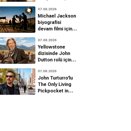
adresi belli oldu
07.08.2026
Michael Jackson
biyografisi
devam filmi için
çekim takvimi
07.08.2026
belli oldu
Yellowstone
dizisinde John
Dutton rolü için
ilk aday Jeff
07.08.2026
Bridges'mış
John Turturro'lu
The Only Living
Pickpocket in
New York'tan ilk
fragman geldi