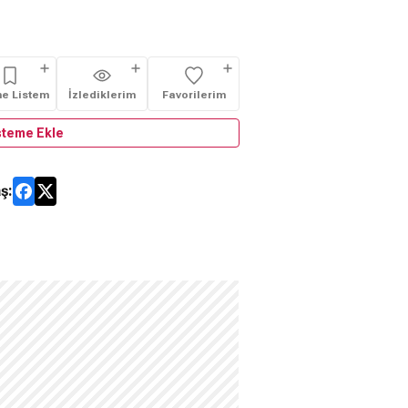
me Listem
İzlediklerim
Favorilerim
steme Ekle
ş: