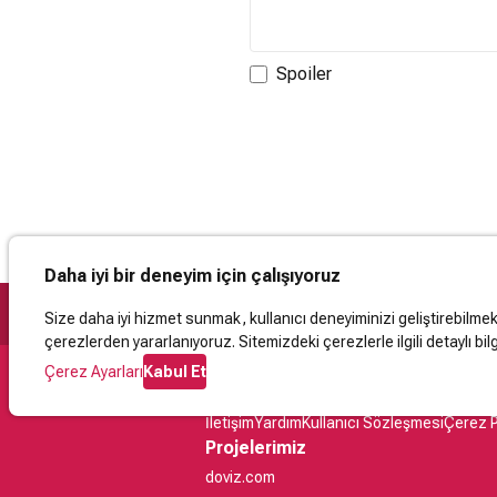
Spoiler
Daha iyi bir deneyim için çalışıyoruz
Size daha iyi hizmet sunmak, kullanıcı deneyiminizi geliştirebilmek, 
çerezlerden yararlanıyoruz. Sitemizdeki çerezlerle ilgili detaylı bilg
Çerez Ayarları
Kabul Et
Destek
İletişim
Yardım
Kullanıcı Sözleşmesi
Çerez P
Projelerimiz
doviz.com