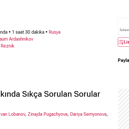
İzle
nda • 1 saat 30 dakika •
Rusya
aum Ardashnikov
Li
a Reznik
Payla
kkında Sıkça Sorulan Sorular
Ivan Lobanov
,
Zinajda Pugachyova
,
Dariya Semyonova
,