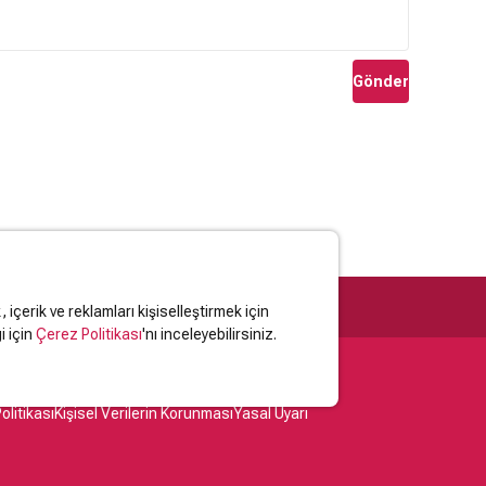
Gönder
içerik ve reklamları kişiselleştirmek için
i için
Çerez Politikası
'nı inceleyebilirsiniz.
olitikası
Kişisel Verilerin Korunması
Yasal Uyarı