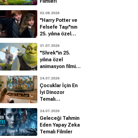
Filmleri
02.08.2026
"Harry Potter ve
Felsefe Taşı"nın
25. yılına özel
filmin
31.07.2026
bilinmeyenleri!
"Shrek"in 25.
yılına özel
animasyon filmin
bilinmeyenleri!
24.07.2026
Çocuklar İçin En
İyi Dinozor
a Semyonova
Larisa Khitana
Temalı
Animasyon
24.07.2026
Filmleri
Geleceği Tahmin
Eden Yapay Zeka
Temalı Filmler