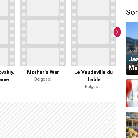
Son
07.0
Jas
Svet
Mut
S
vskiy.
Mother's War
Le Vaudeville du
B
anie
Belgesel
diable
l
Belgesel