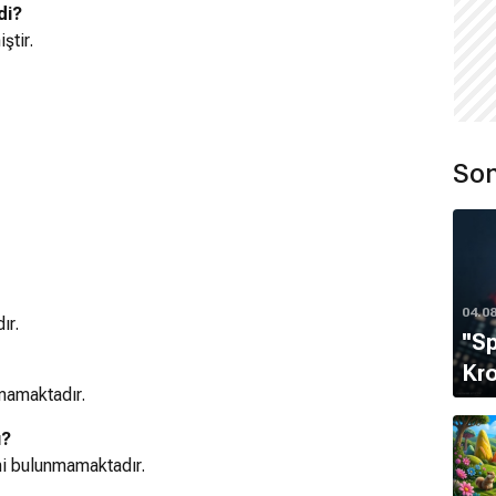
di?
ştir.
Son
04.0
ır.
''S
Kro
mamaktadır.
ı?
lmi bulunmamaktadır.