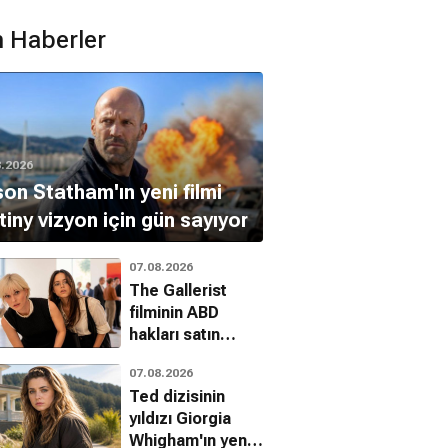
 Haberler
8.2026
on Statham'ın yeni filmi
lana About
iny vizyon için gün sayıyor
vetlana
Russian Lessons
Life of the Jews of
elgesel
Belgesel
Palestine
07.08.2026
Belgesel
The Gallerist
filminin ABD
hakları satın
alındı
07.08.2026
Ted dizisinin
yıldızı Giorgia
Whigham'ın yeni