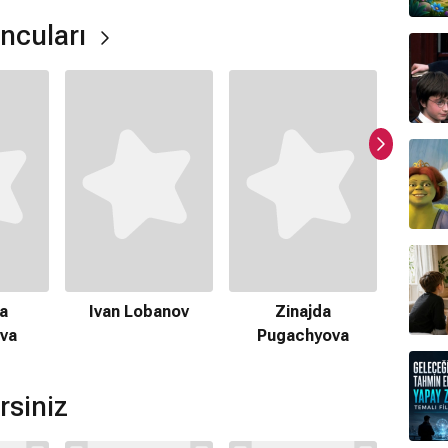
uncuları
a
Ivan Lobanov
Zinajda
Dariy
va
Pugachyova
rsiniz