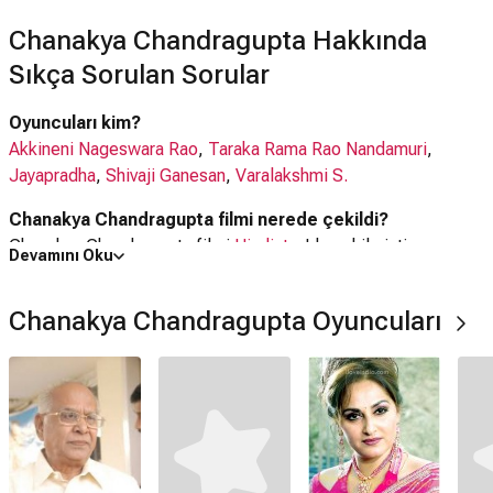
Chanakya Chandragupta Hakkında
Sıkça Sorulan Sorular
Oyuncuları kim?
Akkineni Nageswara Rao
,
Taraka Rama Rao Nandamuri
,
Jayapradha
,
Shivaji Ganesan
,
Varalakshmi S.
Chanakya Chandragupta filmi nerede çekildi?
Chanakya Chandragupta filmi
Hindistan
'da çekilmiştir.
Devamını Oku
Kaç saat?
Chanakya Chandragupta Oyuncuları
2 saat 58 dakika
IMDb puanı kaç?
7.0
Chanakya Chandragupta filmi hangi tür?
Tarih
,
Aksiyon
,
Savaş