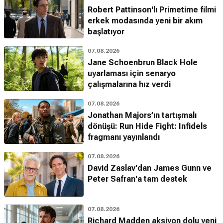
Robert Pattinson'lı Primetime filmi
erkek modasında yeni bir akım
başlatıyor
07.08.2026
Jane Schoenbrun Black Hole
uyarlaması için senaryo
çalışmalarına hız verdi
07.08.2026
Jonathan Majors’ın tartışmalı
dönüşü: Run Hide Fight: Infidels
fragmanı yayınlandı
07.08.2026
David Zaslav'dan James Gunn ve
Peter Safran'a tam destek
07.08.2026
Richard Madden aksiyon dolu yeni