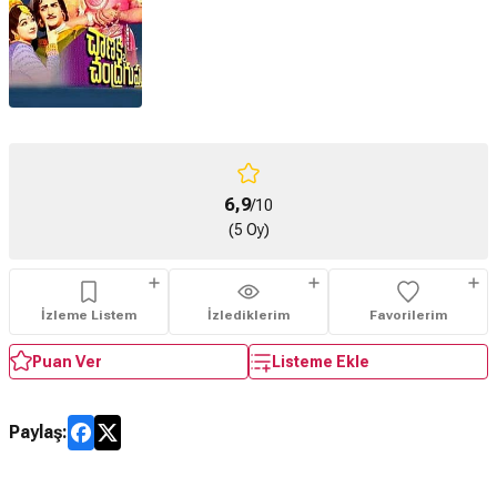
6,9
/10
(5 Oy)
İzleme Listem
İzlediklerim
Favorilerim
Puan Ver
Listeme Ekle
Paylaş: