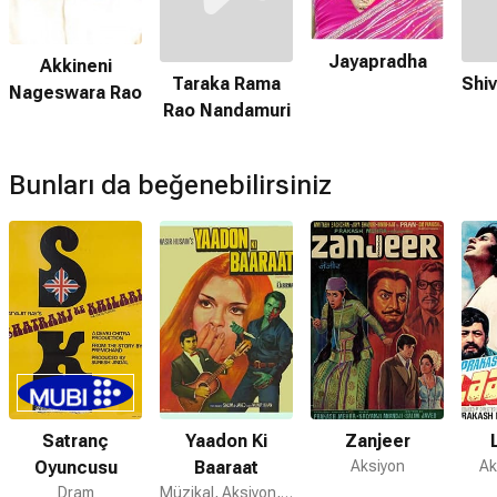
Netflix'te var mı?
Hayır. Film Netflix'te yayınlanmamaktadır.
Jayapradha
Akkineni
Amazon Prime'da var mı?
Taraka Rama
Shiv
Nageswara Rao
Hayır. Film Amazon Prime'da yayınlanmamaktadır.
Rao Nandamuri
Chanakya Chandragupta devam filmi var mı?
Hayır. Chanakya Chandragupta için devam filmi
Bunları da beğenebilirsiniz
bulunmamaktadır.
Satranç
Yaadon Ki
Zanjeer
Oyuncusu
Baaraat
Aksiyon
Ak
Dram
Müzikal, Aksiyon, Dram