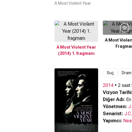
A Most Violent Year
A Most Violen
Fragma
A Most Violent Year
(2014) 1. fragmanı
Suç
Dram
2014
• 2 saat
Vizyon Tarihi
Diğer Adı:
En 
Yönetmen:
J
Senarist:
J.C
Yapımcı:
Nea