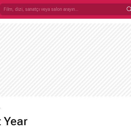
r
t Year