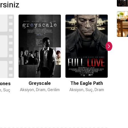
rsiniz
Greyscale
The Eagle Path
Ba
Bones
Aksiyon, Dram, Gerilim
Aksiyon, Suç, Dram
Mace
m, Suç