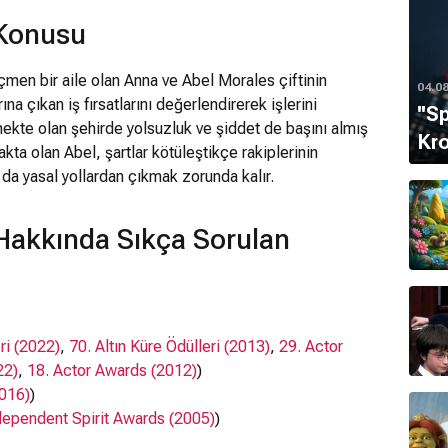
 Konusu
men bir aile olan Anna ve Abel Morales çiftinin
04.0
ına çıkan iş fırsatlarını değerlendirerek işlerini
''S
mekte olan şehirde yolsuzluk ve şiddet de başını almış
Kro
kta olan Abel, şartlar kötüleştikçe rakiplerinin
o da yasal yollardan çıkmak zorunda kalır.
 Hakkında Sıkça Sorulan
ri (2022)
,
70. Altın Küre Ödülleri (2013)
,
29. Actor
22)
,
18. Actor Awards (2012)
)
2016)
)
dependent Spirit Awards (2005)
)