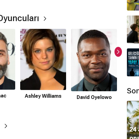
y Williams
,
David Oyelowo
,
Albert Brooks
, Catalina
 Oyuncuları
ekildi?
lmiştir.
Son
aac
Ashley Williams
David Oyelowo
Albe
?
06.0
24 
ormda var?
ona