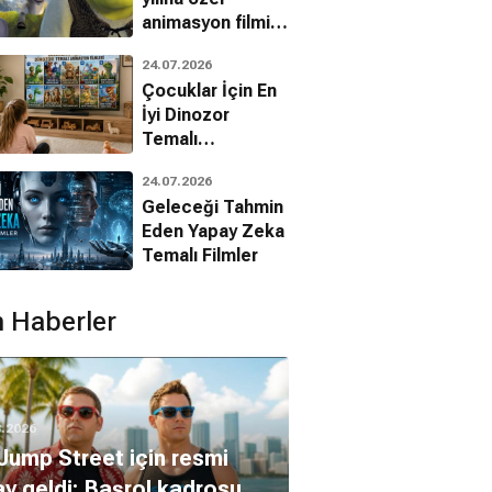
animasyon filmin
bilinmeyenleri!
24.07.2026
Çocuklar İçin En
İyi Dinozor
Temalı
Animasyon
24.07.2026
Filmleri
Geleceği Tahmin
Eden Yapay Zeka
Temalı Filmler
 Haberler
Catalina Sandino
rt Brooks
Moreno
8.2026
Jump Street için resmi
y geldi: Başrol kadrosu