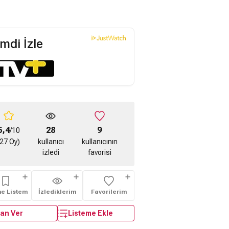
mdi İzle
5,4
28
9
/10
(27 Oy)
kullanıcı
kullanıcının
izledi
favorisi
me Listem
İzlediklerim
Favorilerim
an Ver
Listeme Ekle