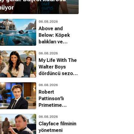
nüyor
06.08.2026
Above and
Below: Köpek
balıkları ve
uyuşturucu
06.08.2026
kartelleri karşı
My Life With The
karşıya
Walter Boys
dördüncü sezon
onayını aldı
06.08.2026
Robert
Pattinson'lı
Primetime
filminden ilk
06.08.2026
fragman geldi
Clayface filminin
yönetmeni