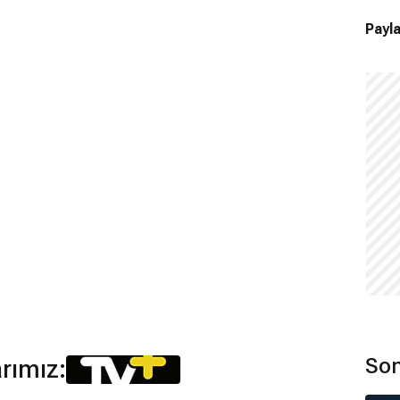
Payla
Son
arımız: