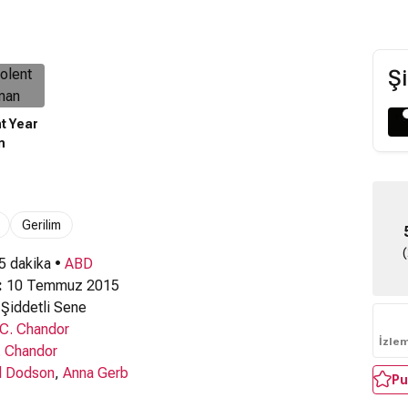
Şi
t Year
n
Gerilim
 5 dakika •
ABD
:
10 Temmuz 2015
Şiddetli Sene
.C. Chandor
İzle
. Chandor
l Dodson
,
Anna Gerb
Pu