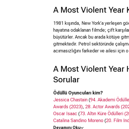
A Most Violent Year
1981 kışında, New York’a yerleşen göç
hayatına odaklanan filmde; çift karşılar
büyütürler. Ancak bu arada kötüye git
gitmektedir. Petrol sektöründe çalışma
acımasızlığını farkeder ve ailesi için 
A Most Violent Year
Sorular
Ödüllü Oyuncuları kim?
Jessica Chastain
(
94. Akademi Ödülle
Awards (2023)
,
28. Actor Awards (20
Oscar Isaac
(
73. Altın Küre Ödülleri (
Catalina Sandino Moreno
(
20. Film In
Devamını Oku