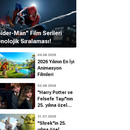
8.2026
pider-Man'' Film Serileri
nolojik Sıralaması!
04.08.2026
2026 Yılının En İyi
Animasyon
Filmleri
02.08.2026
"Harry Potter ve
Felsefe Taşı"nın
25. yılına özel
filmin
31.07.2026
bilinmeyenleri!
"Shrek"in 25.
yılına özel