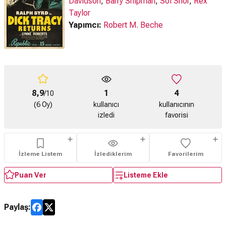
Davidson
,
Barry Shipman
,
Sol Shor
,
Rex
Taylor
Yapımcı:
Robert M. Beche
8,9
1
4
/10
(6 Oy)
kullanıcı
kullanıcının
izledi
favorisi
İzleme Listem
İzlediklerim
Favorilerim
Puan Ver
Listeme Ekle
Paylaş: