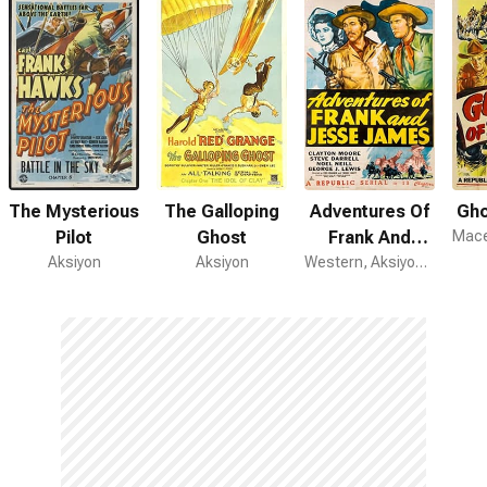
The Mysterious
The Galloping
Adventures Of
Gho
Pilot
Ghost
Frank And
Aksiyon
Aksiyon
Jesse James
Western, Aksiyon, Macera