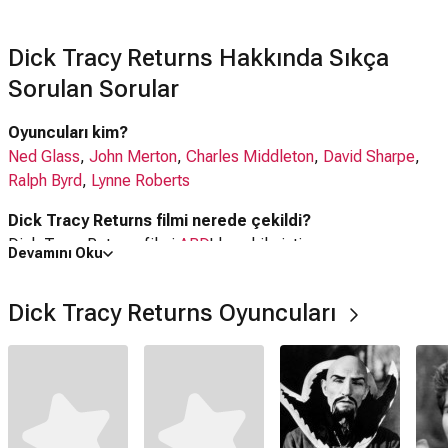
Dick Tracy Returns Hakkında Sıkça
Sorulan Sorular
Oyuncuları kim?
Ned Glass
,
John Merton
,
Charles Middleton
,
David Sharpe
,
Ralph Byrd
,
Lynne Roberts
Dick Tracy Returns filmi nerede çekildi?
Dick Tracy Returns filmi
ABD
'da çekilmiştir.
Devamını Oku
Kaç saat?
Dick Tracy Returns Oyuncuları
4 saat 20 dakika
IMDb puanı kaç?
6.4
Dick Tracy Returns filmi hangi tür?
Suç
,
Aksiyon