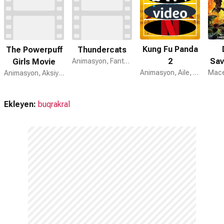
tarafından hazırlanmıştır.
Batman Unlimited: Animal Instincts devam filmi var mı?
Hayır. Batman Unlimited: Animal Instincts için devam filmi
bulunmamaktadır.
Kung Fu Panda
The Powerpuff
Thundercats
2
Sav
Girls Movie
Animasyon, Fantastik, Aksiyon
Animasyon, Aile, Komedi
Animasyon, Aksiyon, Aile
Ekleyen:
buqrakral