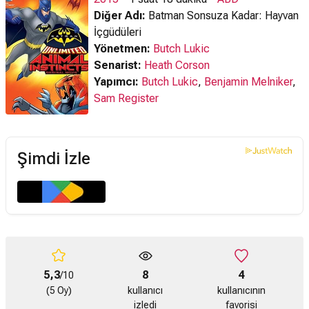
Diğer Adı:
Batman Sonsuza Kadar: Hayvan
İçgüdüleri
Yönetmen:
Butch Lukic
Senarist:
Heath Corson
Yapımcı:
Butch Lukic
,
Benjamin Melniker
,
Sam Register
Şimdi İzle
5,3
8
4
/10
(5 Oy)
kullanıcı
kullanıcının
izledi
favorisi