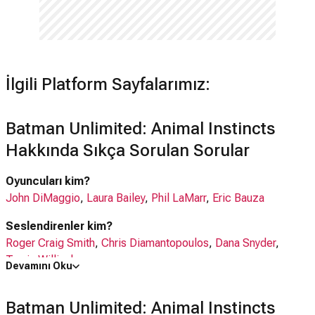
İlgili Platform Sayfalarımız:
Batman Unlimited: Animal Instincts
Hakkında Sıkça Sorulan Sorular
Oyuncuları kim?
John DiMaggio
,
Laura Bailey
,
Phil LaMarr
,
Eric Bauza
Seslendirenler kim?
Roger Craig Smith
,
Chris Diamantopoulos
,
Dana Snyder
,
Travis Willingham
Devamını Oku
Batman Unlimited: Animal Instincts filmi nerede çekildi?
Batman Unlimited: Animal Instincts
Batman Unlimited: Animal Instincts filmi
ABD
'da çekilmiştir.