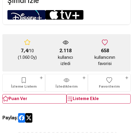
Şimdi İzle
7,4
2.118
658
/10
(1.060 Oy)
kullanıcı
kullanıcının
izledi
favorisi
İzleme Listem
İzlediklerim
Favorilerim
Puan Ver
Listeme Ekle
Paylaş: