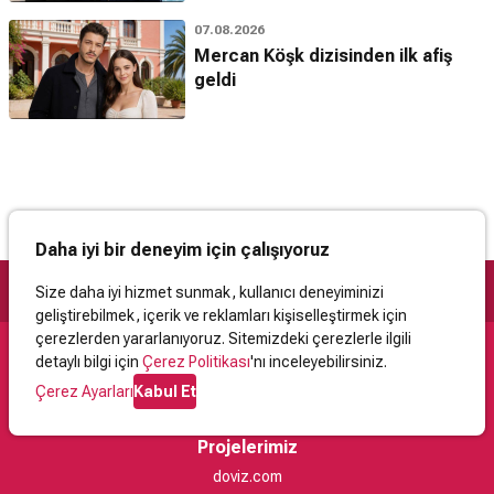
07.08.2026
Mercan Köşk dizisinden ilk afiş
geldi
Daha iyi bir deneyim için çalışıyoruz
Size daha iyi hizmet sunmak, kullanıcı deneyiminizi
geliştirebilmek, içerik ve reklamları kişiselleştirmek için
çerezlerden yararlanıyoruz. Sitemizdeki çerezlerle ilgili
detaylı bilgi için
Çerez Politikası
'nı inceleyebilirsiniz.
Destek
Çerez Ayarları
Kabul Et
İletişim
Yardım
Kullanıcı Sözleşmesi
Çerez Politikası
Kişisel Verilerin Korunması
Yasal Uyarı
Projelerimiz
doviz.com