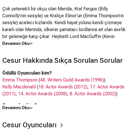
Çok yetenekli bir okçu olan Merida, Kral Fergus (Billy
Connolly’nin sesiyle) ve Kraliçe Elinor’un (Emma Thompson’ın
sesiyle) aceleci kızlarıdır. Kendi hayat yolunu kendi çizmeye
kararlı olan Merinda, ülkenin şamatacı lordlarına ait olan asırlık
bir geleneğe karşı çıkar: Heybetli Lord MacGuffin (Kevin
McKidd’in sesiyle), huysuz Lord Macintosh (Craig Ferguson’un
Devamını Oku
sesiyle) ve aksi Lord Dingwall (Robbie Coltrane’in sesiyle).
Merida’nın hareketleri farkında olmadan krallık içerisinde kaos
Cesur Hakkında Sıkça Sorulan Sorular
ve öfke yaratır. Garip Bilge Kadın’a (Julie Walters’ın sesiyle)
başvurduğunda ise uğursuz bir dilek onu beklemektedir.
Ödüllü Oyuncuları kim?
Merinda peşindeki tehlikeli güçleri keşfederken çok geç
Emma Thompson
(
48. Writers Guild Awards (1996)
)
olmadan o korkunç laneti bozmaya çalışır ve gerçek cesaretin
Kelly Macdonald
(
18. Actor Awards (2012)
,
17. Actor Awards
ne olduğunu anlar.Cesur’ (Brave) unutulmaz karakterleri ve her
(2011)
,
14. Actor Awards (2008)
,
8. Actor Awards (2002)
)
yaştan izleyicinin keyif aldığı Pixar imzasıyla bir cesur yüreğin
Oyuncuları kim?
macerasını anlatıyor
Devamını Oku
Billy Connolly
, Emma Thompson,
Robbie Coltrane
, Kelly
Macdonald,
John Ratzenberger
,
Kevin McKidd
Cesur Oyuncuları