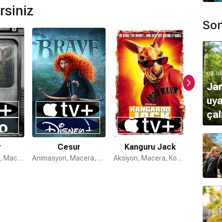
rsiniz
mamaktadır.
Son
07.0
Ja
uya
çal
r
Cesur
Kanguru Jack
Alvin 
Animasyon, Aile, Macera
Animasyon, Macera, Komedi
Aksiyon, Macera, Komedi
Eğle
Komedi, 