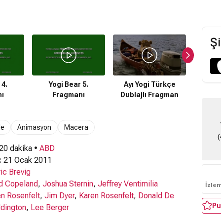
Şi
 4.
Yogi Bear 5.
Ayı Yogi Türkçe
Yogi B
ı
Fragmanı
Dublajlı Fragman
le
Animasyon
Macera
(
 20 dakika •
ABD
:
21 Ocak 2011
ric Brevig
d Copeland
,
Joshua Sternin
,
Jeffrey Ventimilia
İzle
n Rosenfelt
,
Jim Dyer
,
Karen Rosenfelt
,
Donald De
Pu
dington
,
Lee Berger