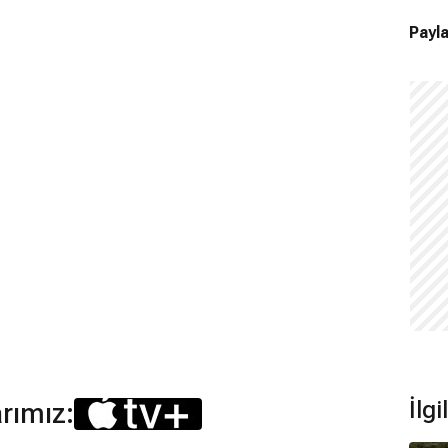
Payla
İlg
arımız: