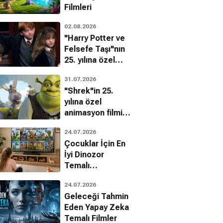
Filmleri
02.08.2026
"Harry Potter ve
Felsefe Taşı"nın
25. yılına özel
filmin
31.07.2026
bilinmeyenleri!
"Shrek"in 25.
Anna Faris
yılına özel
 Aykroyd
animasyon filmin
bilinmeyenleri!
24.07.2026
Çocuklar İçin En
İyi Dinozor
Temalı
Animasyon
24.07.2026
Filmleri
Geleceği Tahmin
Eden Yapay Zeka
Temalı Filmler