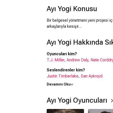
Ayı Yogi Konusu
Bir belgesel yönetmeni yeni projesi içi
arkaşlarıyla kesişir...
Ayı Yogi Hakkında Sı
Oyuncuları kim?
T.J. Miller
,
Andrew Daly
,
Nate Corddr
Seslendirenler kim?
Justin Timberlake
,
Dan Aykroyd
Devamını Oku
Ne zaman çıktı?
21 Ocak 2011
Ayı Yogi Oyuncuları
Ayı Yogi filmi nerede çekildi?
Ayı Yogi filmi
ABD
'da çekilmiştir.