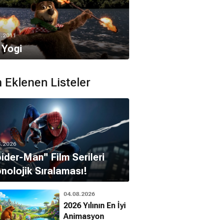
1.2011
 Yogi
 Eklenen Listeler
8.2026
pider-Man'' Film Serileri
nolojik Sıralaması!
04.08.2026
2026 Yılının En İyi
Animasyon