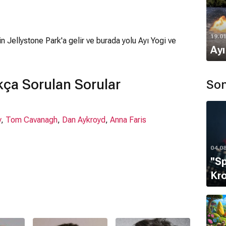
19.0
n Jellystone Park'a gelir ve burada yolu Ayı Yogi ve
Ayı
kça Sorulan Sorular
Son
y
,
Tom Cavanagh
,
Dan Aykroyd
,
Anna Faris
04.0
''S
Kro