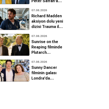
Peter Safran'a
tam destek
07.08.2026
Richard Madden
aksiyon dolu yeni
dizisi Trauma ile
dönüyor
07.08.2026
Sunrise on the
Reaping filminde
Plutarch
Heavensbee
07.08.2026
karakterini kim
Sunny Dancer
canlandıracak?
filminin galası
Londra'da
gerçekleştirildi