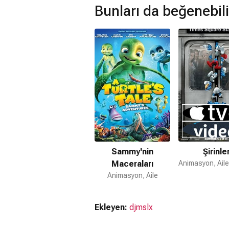
Bunları da beğenebili
Ayı Yogi devam filmi var mı?
Hayır. Ayı Yogi için devam filmi bulun
Sammy'nin
Şirinle
Maceraları
Animasyon, Aile
Ekleyen:
djmslx