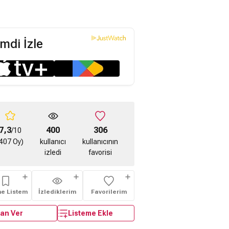
mdi İzle
ear Fragman 2
7,3
400
306
/10
407 Oy)
kullanıcı
kullanıcının
izledi
favorisi
me Listem
İzlediklerim
Favorilerim
an Ver
Listeme Ekle