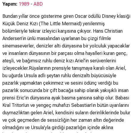
Yapım:
1989
-
ABD
Bundan yıllar önce gösterime giren Oscar ödüllü Disney klasiği
Küçük Deniz Kızı (The Little Mermaid) yenilenmiş
bölümleriyle tekrar izleyici karşısına çıkıyor. Hans Christian
Andersen’in ünlü masalından uyarlanan bu çizgi filmle
sinemaseverler, denizler altı dünyasına bir yolculuk yapacaklar
ve insanların dünyasının bir parçası olma hayalleri kuran genç,
ateşli, ve bağımsız ruhlu deniz kızı Ariel’in serüvenlerini
izleyecekler.Rüyalarının prensiyle tanışmaya karalı olan Ariel,
bu uğurda Ursula adlı şeytan ruhlu denizaltı büyücüsüyle
pazarlık yapmaktan çekinmez ve sesini ödünç verdiği bu
pazarlık sonucunda bir çift bacağa sahip olarak yakışıklı insan
prensi Eric’in dünyasına ayak basma şansına sahip olur. Babası
Kral Triton’un ve yengeç muhafızı Sebastian’ın bütün uyarılarını
duymazlıktan gelen Ariel, kendisini suların derinliklerinde bulur
ve çok geçmeden de sessizliğin her zaman altın değerinde
olmadığını ve Ursula’yla girdiği pazarlığın içinde aklına