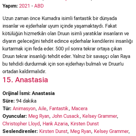
Yapım:
2021
-
ABD
Uzun zaman önce Kumadra isimli fantastik bir dünyada
insanlar ve ejderhalar uyum içinde yaşamaktaydı. Fakat
kötülüğün hizmetkârı olan Druun isimli yaratıklar insanların ve
diyarın geleceğini tehdit edince ejderhalar kendilerini insanlığı
kurtarmak için feda eder. 500 yıl sonra tekrar ortaya çıkan
Druun tekrar insanlığı tehdit eder. Yalnız bir savaşçı olan Raya
bu tehdidi durdurmak için son ejderhayı bulmalı ve Druun’u
ortadan kaldırmalıdır.
15. Anastasia
Orijinal İsmi: Anastasia
Süre:
94 dakika
Tür:
Animasyon
,
Aile
,
Fantastik
,
Macera
Oyuncular:
Meg Ryan
,
John Cusack
,
Kelsey Grammer
,
Christopher Lloyd
,
Hank Azaria
,
Kirsten Dunst
Seslendirenler:
Kirsten Dunst
,
Meg Ryan
,
Kelsey Grammer
,