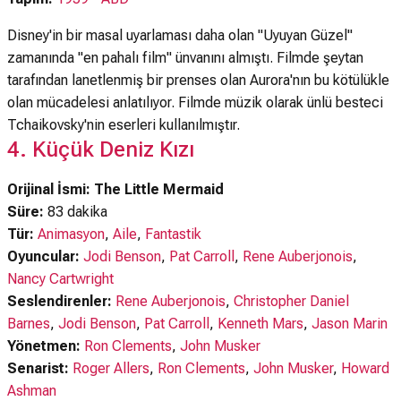
Disney'in bir masal uyarlaması daha olan "Uyuyan Güzel"
zamanında "en pahalı film" ünvanını almıştı. Filmde şeytan
tarafından lanetlenmiş bir prenses olan Aurora'nın bu kötülükle
olan mücadelesi anlatılıyor. Filmde müzik olarak ünlü besteci
Tchaikovsky'nin eserleri kullanılmıştır.
4. Küçük Deniz Kızı
Orijinal İsmi: The Little Mermaid
Süre:
83 dakika
Tür:
Animasyon
,
Aile
,
Fantastik
Oyuncular:
Jodi Benson
,
Pat Carroll
,
Rene Auberjonois
,
Nancy Cartwright
Seslendirenler:
Rene Auberjonois
,
Christopher Daniel
Barnes
,
Jodi Benson
,
Pat Carroll
,
Kenneth Mars
,
Jason Marin
Yönetmen:
Ron Clements
,
John Musker
Senarist:
Roger Allers
,
Ron Clements
,
John Musker
,
Howard
Ashman