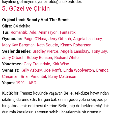
hayaline gelmeyen oyunlar olduğunu keşfeder.
5. Güzel ve Çirkin
Orijinal İsmi: Beauty And The Beast
Süre:
84 dakika
Tür:
Romantik
,
Aile
,
Animasyon
,
Fantastik
Oyuncular:
Paige O'Hara
,
Jerry Orbach
,
Angela Lansbury
,
Mary Kay Bergman
,
Kath Soucie
,
Kimmy Robertson
Seslendirenler:
Bradley Pierce
,
Angela Lansbury
,
Tony Jay
,
Jerry Orbach
,
Robby Benson
,
Richard White
Yönetmen:
Gary Trousdale
,
Kirk Wise
Senarist:
Kelly Asbury
,
Joe Ranft
,
Linda Woolverton
,
Brenda
Chapman
,
Brian Pimental
,
Burny Mattinson
Yapım:
1991
-
ABD
Küçük bir Fransız köyünde yaşayan Belle, tekdüze hayatından
sıkılmış durumdadır. Bir gün babasının gece yolunu kaybedip
bir şatoda esir edilmesi üzerine Belle, hiç de beklemediği bir
durumla karşılaşır, şatonun sahibi lanetlenmiş bir prenstir.