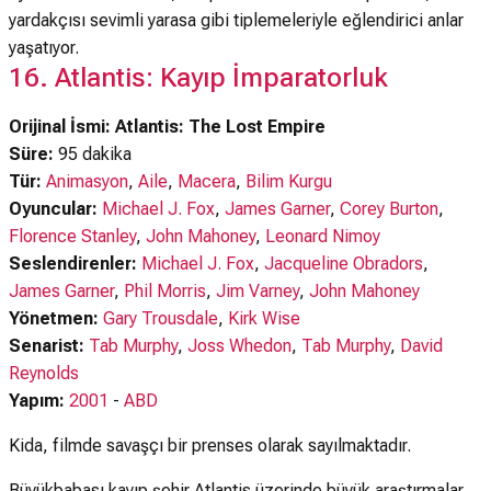
yardakçısı sevimli yarasa gibi tiplemeleriyle eğlendirici anlar
yaşatıyor.
16. Atlantis: Kayıp İmparatorluk
Orijinal İsmi: Atlantis: The Lost Empire
Süre:
95 dakika
Tür:
Animasyon
,
Aile
,
Macera
,
Bilim Kurgu
Oyuncular:
Michael J. Fox
,
James Garner
,
Corey Burton
,
Florence Stanley
,
John Mahoney
,
Leonard Nimoy
Seslendirenler:
Michael J. Fox
,
Jacqueline Obradors
,
James Garner
,
Phil Morris
,
Jim Varney
,
John Mahoney
Yönetmen:
Gary Trousdale
,
Kirk Wise
Senarist:
Tab Murphy
,
Joss Whedon
,
Tab Murphy
,
David
Reynolds
Yapım:
2001
-
ABD
Kida, filmde savaşçı bir prenses olarak sayılmaktadır.
Büyükbabası kayıp şehir Atlantis üzerinde büyük araştırmalar