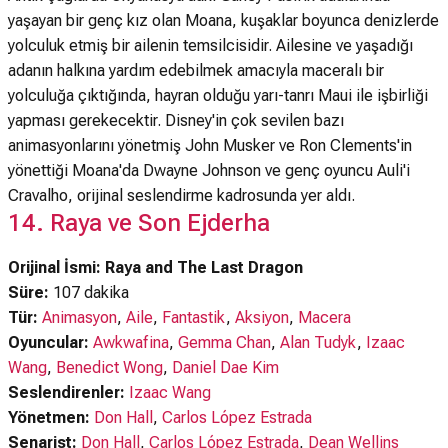
yaşayan bir genç kız olan Moana, kuşaklar boyunca denizlerde
yolculuk etmiş bir ailenin temsilcisidir. Ailesine ve yaşadığı
adanın halkına yardım edebilmek amacıyla maceralı bir
yolculuğa çıktığında, hayran olduğu yarı-tanrı Maui ile işbirliği
yapması gerekecektir. Disney'in çok sevilen bazı
animasyonlarını yönetmiş John Musker ve Ron Clements'in
yönettiği Moana'da Dwayne Johnson ve genç oyuncu Auli'i
Cravalho, orijinal seslendirme kadrosunda yer aldı.
14. Raya ve Son Ejderha
Orijinal İsmi: Raya and The Last Dragon
Süre:
107 dakika
Tür:
Animasyon
,
Aile
,
Fantastik
,
Aksiyon
,
Macera
Oyuncular:
Awkwafina
,
Gemma Chan
,
Alan Tudyk
,
Izaac
Wang
,
Benedict Wong
,
Daniel Dae Kim
Seslendirenler:
Izaac Wang
Yönetmen:
Don Hall
,
Carlos López Estrada
Senarist:
Don Hall
,
Carlos López Estrada
,
Dean Wellins