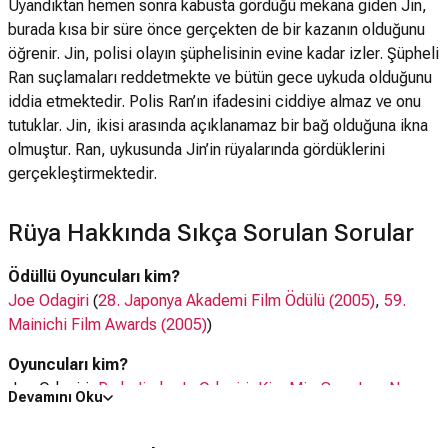
Uyandıktan hemen sonra kabusta gördüğü mekana giden Jin,
burada kısa bir süre önce gerçekten de bir kazanın olduğunu
öğrenir. Jin, polisi olayın şüphelisinin evine kadar izler. Şüpheli
Ran suçlamaları reddetmekte ve bütün gece uykuda olduğunu
iddia etmektedir. Polis Ran’ın ifadesini ciddiye almaz ve onu
tutuklar. Jin, ikisi arasında açıklanamaz bir bağ olduğuna ikna
olmuştur. Ran, uykusunda Jin’in rüyalarında gördüklerini
gerçekleştirmektedir.
Rüya Hakkında Sıkça Sorulan Sorular
Ödüllü Oyuncuları kim?
Joe Odagiri
(
28. Japonya Akademi Film Ödülü (2005)
,
59.
Mainichi Film Awards (2005)
)
Oyuncuları kim?
Joe Odagiri,
Park Ji-ah
,
Jo Odagiri
,
Kim Min-Soo
,
Lee Na-
Devamını Oku
young
,
Jin Tae-hyun