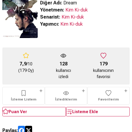
Diğer Adı:
Dream
Yönetmen:
Kim Ki-duk
Senarist:
Kim Ki-duk
Yapımcı:
Kim Ki-duk
7,9
128
179
/10
(179 Oy)
kullanıcı
kullanıcının
izledi
favorisi
İzleme Listem
İzlediklerim
Favorilerim
Puan Ver
Listeme Ekle
Paylaş: