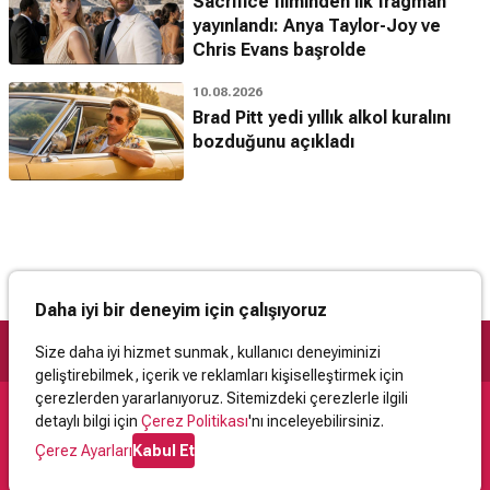
Sacrifice filminden ilk fragman
yayınlandı: Anya Taylor-Joy ve
Chris Evans başrolde
10.08.2026
Brad Pitt yedi yıllık alkol kuralını
bozduğunu açıkladı
Daha iyi bir deneyim için çalışıyoruz
Size daha iyi hizmet sunmak, kullanıcı deneyiminizi
geliştirebilmek, içerik ve reklamları kişiselleştirmek için
çerezlerden yararlanıyoruz. Sitemizdeki çerezlerle ilgili
detaylı bilgi için
Çerez Politikası
'nı inceleyebilirsiniz.
Destek
Çerez Ayarları
Kabul Et
İletişim
Yardım
Kullanıcı Sözleşmesi
Çerez Politikası
Kişisel Verilerin Korunması
Yasal Uyarı