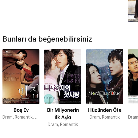
Müzikleri kime ait?
Rüya filmi müzikleri
Park Ji
tarafından hazırlanmıştır.
Rüya devam filmi var mı?
Hayır. Rüya için devam filmi bulunmamaktadır.
Bunları da beğenebilirsiniz
Boş Ev
Bir Milyonerin
Hüzünden Öte
Dram, Romantik, Suç
İlk Aşkı
Dram, Romantik
Dram, Romantik