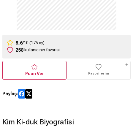
8,6
/10 (175 oy)
258
kullanıcının favorisi
Puan Ver
Favorilerim
Paylaş:
Kim Ki-duk Biyografisi