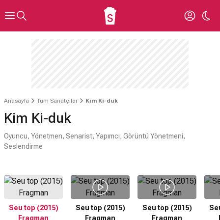
Anasayfa
Tüm Sanatçılar
Kim Ki-duk
Kim Ki-duk
Oyuncu, Yönetmen, Senarist, Yapımcı, Görüntü Yönetmeni,
Seslendirme
Seu top (2015)
Seu top (2015)
Seu top (2015)
Seu
Fragman
Fragman
Fragman