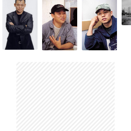
nefret etmenin içiçe geçişini anlattı. Yönetmenin sonraki filmi
'Real Fiction', bilinç ve bilinç dışı, gerçek ve fantazi arasında
kendine bir yer bulur. Real Fiction'ı 2001 yılında 'Address
Unknown', 2002' de 'Bad Guy' ve ''The Coast Guard'' izledi.
2003 yılında ise kendinin de orta yaşdaki budist rahibi
canlandırdığı filmi 'Spring, Summer, Fall, Winter... and Spring'
olağanüstü görselliğle beğeni topladı. Budist bir rahibin
yaşamının mevsimlerinin, metaforik bir anlatımla yansıtıldığı
filmde, yönetmen, sessizliği bir çığlık kadar etkili
kullanabildiğini gösterdi. 2004 yılında ' Samaritan Girl' ile
Berlin Uluslararası Film Festivali'nde, '3 iron' ile de Venedik
Film Festivali'nde en iyi yönetmen ödülüne layık görüldü.
Nefes, Rüya, Acı, Bire Bir, Ağ gibi filmleriyle sinema
dünyasında kendine ait bir yer tutmaya ve festivallerde adından
söz ettirmeye devam etti. Yönetmen olarak tanındığı ilk filmi
Crocodile'ı çektiğinde yönetmen hiç sinema eğitimi almamıştı.
Kendini film çekerek ve deneyerek eğitti. Bu yüzden de ağır
eleştirilerin odağı oldu. Çocukluğu bir çok acı ve sıkıntıyla