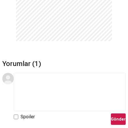
The Seagull filmi müzikleri
Anton Sanko
tarafından
hazırlanmıştır.
The Seagull devam filmi var mı?
Hayır. The Seagull için devam filmi bulunmamaktadır.
Yorumlar (1)
Spoiler
Gönder