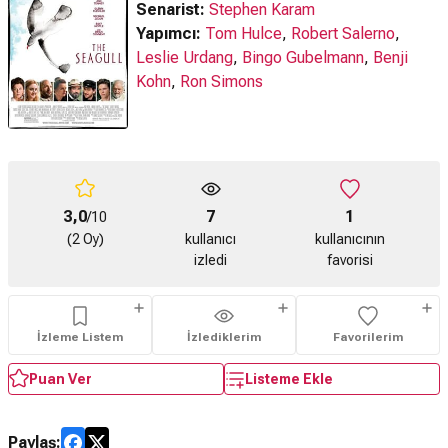
Senarist:
Stephen Karam
Yapımcı:
Tom Hulce
,
Robert Salerno
,
Leslie Urdang
,
Bingo Gubelmann
,
Benji
Kohn
,
Ron Simons
3,0
7
1
/10
(2 Oy)
kullanıcı
kullanıcının
izledi
favorisi
İzleme Listem
İzlediklerim
Favorilerim
Puan Ver
Listeme Ekle
Paylaş: