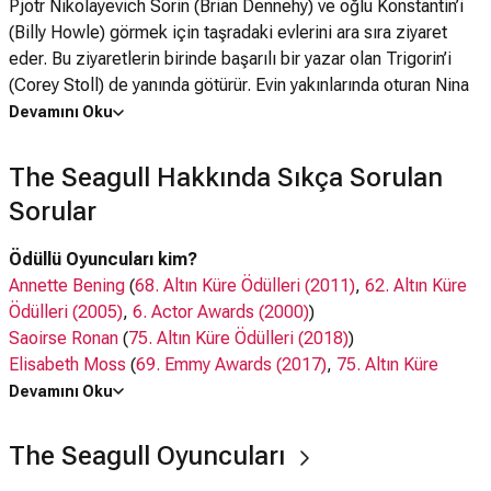
Pjotr Nikolayevich Sorin (Brian Dennehy) ve oğlu Konstantin’i
(Billy Howle) görmek için taşradaki evlerini ara sıra ziyaret
eder. Bu ziyaretlerin birinde başarılı bir yazar olan Trigorin’i
(Corey Stoll) de yanında götürür. Evin yakınlarında oturan Nina
(Saoirse Ronan) isimli özgür ruhlu ve masum bir kız, Boris
Devamını Oku
Trigorin’e aşık olur fakat Trigorin Nina’yı umursamazca kullanır
ve reddeder. Bu sırada, tüm hayatı boyunca aktris annesi
The Seagull Hakkında Sıkça Sorulan
tarafından kullanılan ve reddedilen Konstantin de Nina’ya aşık
Sorular
olur.
Ödüllü Oyuncuları kim?
Annette Bening
(
68. Altın Küre Ödülleri (2011)
,
62. Altın Küre
Ödülleri (2005)
,
6. Actor Awards (2000)
)
Saoirse Ronan
(
75. Altın Küre Ödülleri (2018)
)
Elisabeth Moss
(
69. Emmy Awards (2017)
,
75. Altın Küre
Ödülleri (2018)
,
16. Actor Awards (2010)
,
15. Actor Awards
Devamını Oku
(2009)
,
1. Critics Choice Super Awards (2021)
)
The Seagull Oyuncuları
Oyuncuları kim?
Annette Bening, Saoirse Ronan,
Corey Stoll
, Elisabeth Moss,