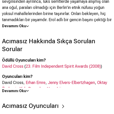
sevgilisinden ayrılınca, lüks semtlerde yaşamaya alışmış olan
ana oğul, paraları olmadığı için Berlin'in etnik nüfusu yoğun
yoksul mahallelerinden birine taşınırlar. Onları bekleyen, hiç
tanımadıkları bir yaşamdır. Erol adlı bir gencin başını çektiği bir
grup kabadayı, Michael'ın yeni okulundaki günlerini
Devamını Oku
cehenneme çevirmeye başlar. Evdeki hayatın da pek farkı
yoktur nitekim Michael, arayış içindeki annesinin eve getirdiği
Acımasız Hakkında Sıkça Sorulan
erkeklere katlanmak zorundadır. Genç adam yeni çevresinin
Sorular
kurallarını öğrenip ufak tefek suçlara bulaşmakta gecikmez.
Şehrin mafya babalarından Hamal ve Barut ile tanışması da
Ödüllü Oyuncuları kim?
şansını açacaktır. Michael, yerel uyuşturucu satıcılarına
David Cross
(
23. Film Independent Spirit Awards (2008)
)
kuryelik yaparken gösterdiği profesyonellikle "yeterince sert"
olduğunu kanıtlar ancak başından büyük işlere bulaşmakta
Oyuncuları kim?
olduğundan haberdar değildir. Erol ile son karşılaşmaları,
David Cross,
Erhan Emre
,
Jenny Elvers-Elbertzhagen
,
Oktay
ikisinin de kaderini dönülmez bir şekilde değiştirecektir.
Özdemir
,
Kida Ramadan
,
Hans Löw
Devamını Oku
Ne zaman çıktı?
Acımasız Oyuncuları
24 Kasım 2006