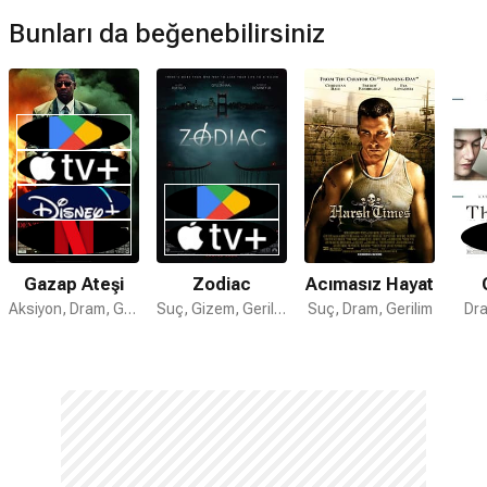
Acımasız devam filmi var mı?
Bunları da beğenebilirsiniz
Hayır. Acımasız için devam filmi bulunmamaktadır.
Gazap Ateşi
Zodiac
Acımasız Hayat
Aksiyon, Dram, Gerilim
Suç, Gizem, Gerilim
Suç, Dram, Gerilim
Dra