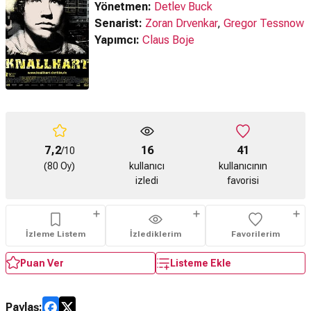
Yönetmen:
Detlev Buck
Senarist:
Zoran Drvenkar
,
Gregor Tessnow
Yapımcı:
Claus Boje
7,2
16
41
/10
(80 Oy)
kullanıcı
kullanıcının
izledi
favorisi
İzleme Listem
İzlediklerim
Favorilerim
Puan Ver
Listeme Ekle
Paylaş: