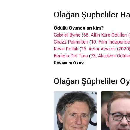
Olağan Şüpheliler Ha
Ödüllü Oyuncuları kim?
Gabriel Byrne
(
66. Altın Küre Ödülleri 
Chazz Palminteri
(
10. Film Independe
Kevin Pollak
(
26. Actor Awards (2020
Benicio Del Toro
(
73. Akademi Ödülle
of Review Awards (2025)
,
30. Film I
Devamını Oku
Spirit Awards (1997)
,
11. Film Indepe
Olağan Şüpheliler O
Oyuncuları kim?
Gabriel Byrne,
Kevin Spacey
, Chazz P
Baldwin
Seslendirenler kim?
Talat Bulut
,
Aktan Doğrar
,
Tolga Tibet
Ne zaman çıktı?