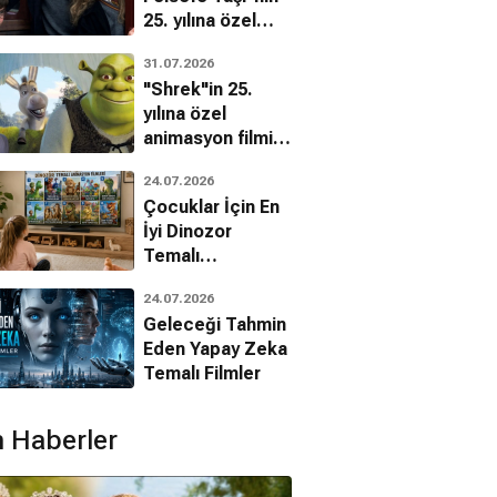
25. yılına özel
filmin
31.07.2026
mı Kurtarın
Kara Şövalye
Beyaz Bant
bilinmeyenleri!
"Shrek"in 25.
Dram, Gizem
Aksiyon, Suç, Gerilim
Dram, Gizem
yılına özel
animasyon filmin
bilinmeyenleri!
24.07.2026
Çocuklar İçin En
İyi Dinozor
Temalı
Animasyon
24.07.2026
Filmleri
Geleceği Tahmin
Eden Yapay Zeka
Temalı Filmler
 Haberler