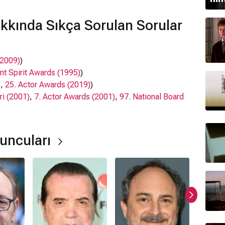
kkında Sıkça Sorulan Sorular
(2009)
)
nt Spirit Awards (1995)
)
)
,
25. Actor Awards (2019)
)
ri (2001)
,
7. Actor Awards (2001)
,
97. National Board
ndependent Spirit Awards (2015)
,
12. Film Independent
ndent Spirit Awards (1996)
)
yuncuları
alminteri, Kevin Pollak, Benicio Del Toro,
Stephen
,
Ali Ekber Diribaş
,
Funda Ersin
,
Volkan Ateş Akyılmaz