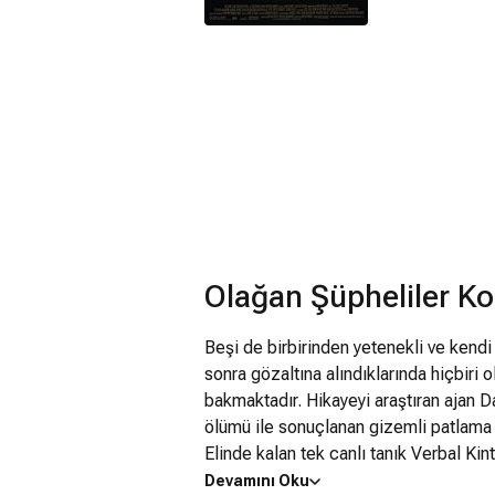
Olağan Şüpheliler K
Beşi de birbirinden yetenekli ve kendi
sonra gözaltına alındıklarında hiçbiri
bakmaktadır. Hikayeyi araştıran ajan D
ölümü ile sonuçlanan gizemli patlama i
Elinde kalan tek canlı tanık Verbal Kin
aktarmaktadır fakat tüm soru işaretleri
Devamını Oku