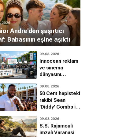
8.2026
ior Andre'den şaşırtıcı
raf: Babasının eşine aşıktı
09.08.2026
Innocean reklam
ve sinema
dünyasını
birleştiren
09.08.2026
Cinema by Brand
50 Cent hapisteki
girişimini başlattı
rakibi Sean
'Diddy' Combs ile
dalga geçti
09.08.2026
S.S. Rajamouli
imzalı Varanasi