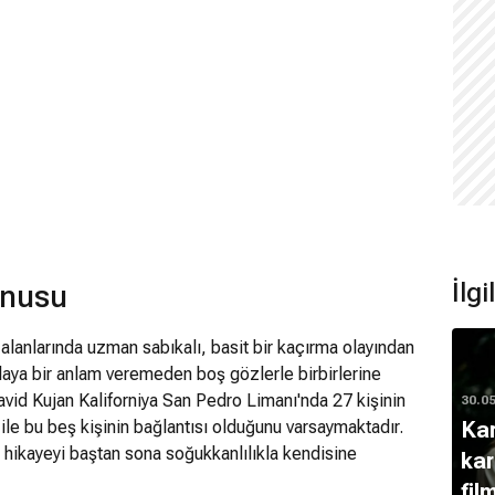
İlgi
onusu
 alanlarında uzman sabıkalı, basit bir kaçırma olayından
 olaya bir anlam veremeden boş gözlerle birbirlerine
avid Kujan Kaliforniya San Pedro Limanı'nda 27 kişinin
30.0
Kar
le bu beş kişinin bağlantısı olduğunu varsaymaktadır.
t hikayeyi baştan sona soğukkanlılıkla kendisine
kar
 bir kişinin üzerinde yoğunlaşır: "Keizer Soze".
fil