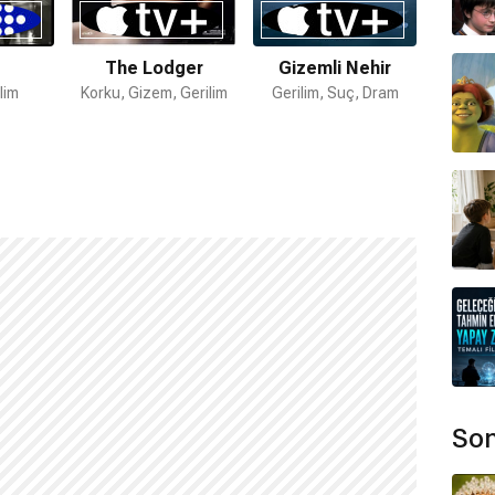
The Lodger
Gizemli Nehir
Kızı
lim
Korku, Gizem, Gerilim
Gerilim, Suç, Dram
Suç, 
Son