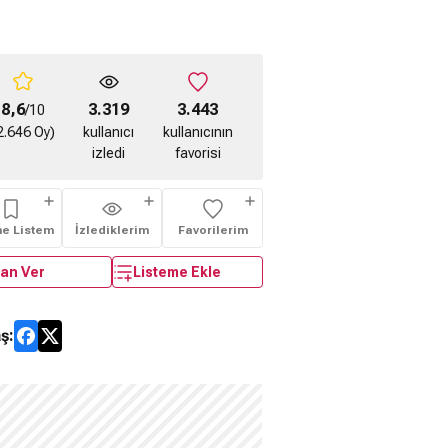
8,6
3.319
3.443
/10
2.646 Oy)
kullanıcı
kullanıcının
izledi
favorisi
me Listem
İzlediklerim
Favorilerim
an Ver
Listeme Ekle
ş: