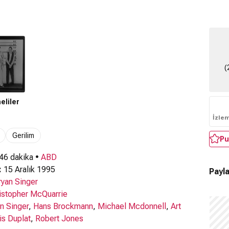
(
eliler
İzle
Gerilim
Pu
 46 dakika •
ABD
:
15 Aralık 1995
Payla
ryan Singer
istopher McQuarrie
n Singer
,
Hans Brockmann
,
Michael Mcdonnell
,
Art
is Duplat
,
Robert Jones