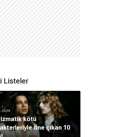
li Listeler
5.2026
izmatik kötü
akterleriyle öne çıkan 10
m!