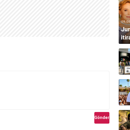
09.0
Jun
iti
Gönder