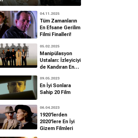
04.11.2025
Tüm Zamanların
En Efsane Gerilim
Filmi Finalleri!
05.02.2025
Manipülasyon
Ustaları: İzleyiciyi
de Kandıran En
Zeki Film
09.05.2023
Karakterleri!
En İyi Sonlara
Sahip 20 Film
06.04.2023
1920'lerden
2020'lere En İyi
Gizem Filmleri