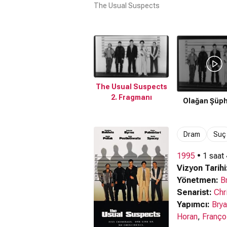
The Usual Suspects
The Usual Suspects
2. Fragmanı
Olağan Şüph
Dram
Suç
1995
• 1 saat
Vizyon Tarihi
Yönetmen:
B
Senarist:
Chr
Yapımcı:
Brya
Horan
,
Franço