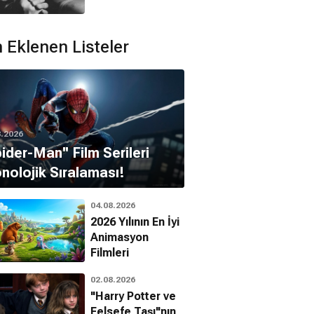
 Eklenen Listeler
8.2026
pider-Man'' Film Serileri
nolojik Sıralaması!
04.08.2026
2026 Yılının En İyi
Animasyon
Filmleri
02.08.2026
"Harry Potter ve
Felsefe Taşı"nın