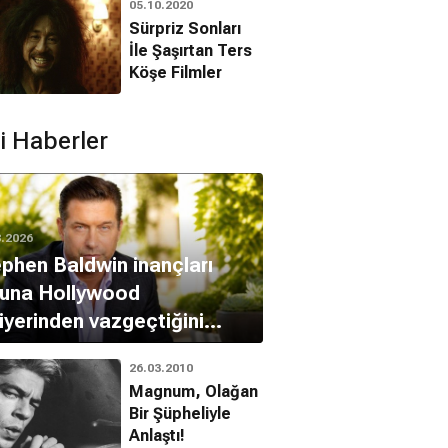
05.10.2020
Sürpriz Sonları
İle Şaşırtan Ters
Köşe Filmler
Stephen Baldwin
io Del Toro
Michael Mcmanus
d Fenster
ili Haberler
8.2026
phen Baldwin inançları
runa Hollywood
iyerinden vazgeçtiğini
kladı
26.03.2010
Magnum, Olağan
Bir Şüpheliyle
Anlaştı!