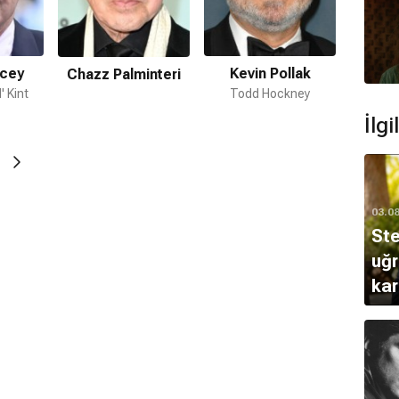
ldi?
ştir.
acey
Kevin Pollak
Benic
Chazz Palminteri
' Kint
Todd Hockney
Fre
İlg
03.0
Ste
uğ
kar
ır.
açı
mamaktadır.