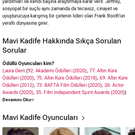
yardımları ile kendi başına araştırmaya karar verir. Jeffrey,
sosyopat bir suçlu aynı zamanda da tecavüz, cinayet ve
uyuşturucuya karışmış bir çetenin lideri olan Frank Booth'un
yeraltı dünyasına girer.
Mavi Kadife Hakkında Sıkça Sorulan
Sorular
Ödüllü Oyuncuları kim?
Laura Dern
(
92. Akademi Ödülleri (2020)
,
77. Altın Küre
Ödülleri (2020)
,
75. Altın Küre Ödülleri (2018)
,
69. Altın Küre
Ödülleri (2012)
,
73. BAFTA Film Ödülleri (2020)
,
26. Actor
Awards (2020)
,
35. Film Independent Spirit Awards (2020)
)
Isabella Rossellini
(
31. Actor Awards (2025)
,
2. Film
Devamını Oku
Independent Spirit Awards (1987)
)
Angelo Badalamenti
(
8. Film Independent Spirit Awards
Mavi Kadife Oyuncuları
(1993)
)
Oyuncuları kim?