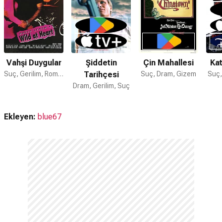
Mavi Kadife filmi hiç Oscar kazanamamıştır.
Mavi Kadife filmi ödül aldı mı?
Mavi Kadife filmi hiç ödül kazanamamıştır.
Vahşi Duygular
Şiddetin
Çin Mahallesi
Kat
Suç, Gerilim, Romantik
Tarihçesi
Suç, Dram, Gizem
Suç,
Dram, Gerilim, Suç
Ekleyen:
blue67