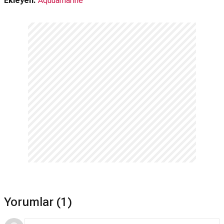
Ekleyen:
Aquuamarine
Nereden izleyebilirim, hangi platformda var?
TV+
Netflix'te var mı?
Hayır. Film Netflix'te yayınlanmamaktadır.
Amazon Prime'da var mı?
Hayır. Film Amazon Prime'da yayınlanmamaktadır.
Troll: Kuyruklu Macera devam filmi var mı?
Hayır. Troll: Kuyruklu Macera için devam filmi
bulunmamaktadır.
Yorumlar (1)