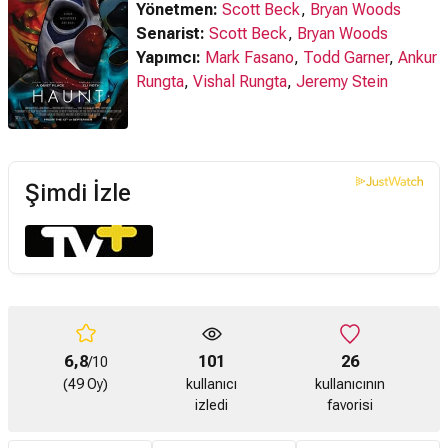
Yönetmen:
Scott Beck
,
Bryan Woods
Senarist:
Scott Beck
,
Bryan Woods
Yapımcı:
Mark Fasano
,
Todd Garner
,
Ankur
Rungta
,
Vishal Rungta
,
Jeremy Stein
Şimdi İzle
6,8
101
26
/10
(49 Oy)
kullanıcı
kullanıcının
izledi
favorisi