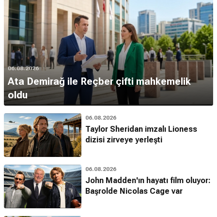
06.08.2026
Ata Demirağ ile Reçber çifti mahkemelik
oldu
06.08.2026
Taylor Sheridan imzalı Lioness
dizisi zirveye yerleşti
06.08.2026
John Madden'ın hayatı film oluyor:
Başrolde Nicolas Cage var