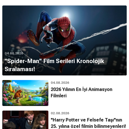
04.08.2026
''Spider-Man'' Film Serileri Kronolojik
Sıralaması!
04.08.2026
2026 Yılının En İyi Animasyon
Filmleri
02.08.2026
"Harry Potter ve Felsefe Taşı"nın
25. yılına özel filmin bilinmeyenleri!