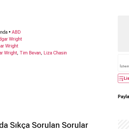
ında •
ABD
dgar Wright
ar Wright
r Wright
,
Tim Bevan
,
Liza Chasin
İzle
Li
Payla
da Sıkça Sorulan Sorular