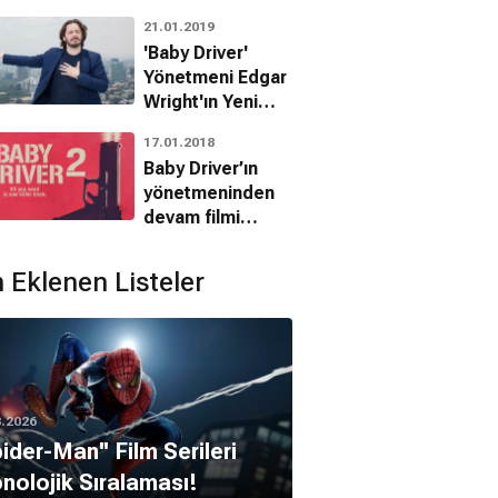
21.01.2019
'Baby Driver'
Yönetmeni Edgar
Wright'ın Yeni
Filmi Korku
17.01.2018
Türünde Olacak
Baby Driver’ın
yönetmeninden
devam filmi
açıklaması
 Eklenen Listeler
8.2026
pider-Man'' Film Serileri
nolojik Sıralaması!