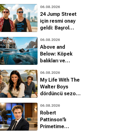
Cage var
06.08.2026
24 Jump Street
için resmi onay
geldi: Başrol
kadrosu dönüyor
06.08.2026
Above and
Below: Köpek
balıkları ve
uyuşturucu
06.08.2026
kartelleri karşı
My Life With The
karşıya
Walter Boys
dördüncü sezon
onayını aldı
06.08.2026
Robert
Pattinson'lı
Primetime
filminden ilk