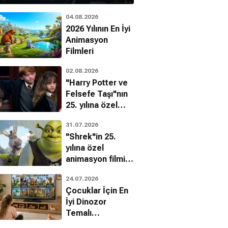
04.08.2026
2026 Yılının En İyi
Animasyon
Filmleri
02.08.2026
"Harry Potter ve
Felsefe Taşı"nın
25. yılına özel
filmin
31.07.2026
bilinmeyenleri!
"Shrek"in 25.
yılına özel
animasyon filmin
bilinmeyenleri!
24.07.2026
Çocuklar İçin En
İyi Dinozor
Temalı
Animasyon