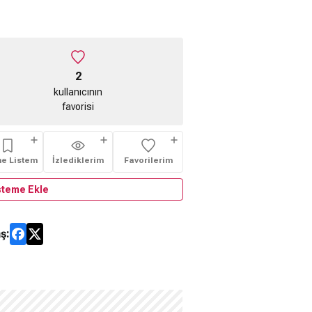
2
kullanıcının
favorisi
me Listem
İzlediklerim
Favorilerim
steme Ekle
ş: