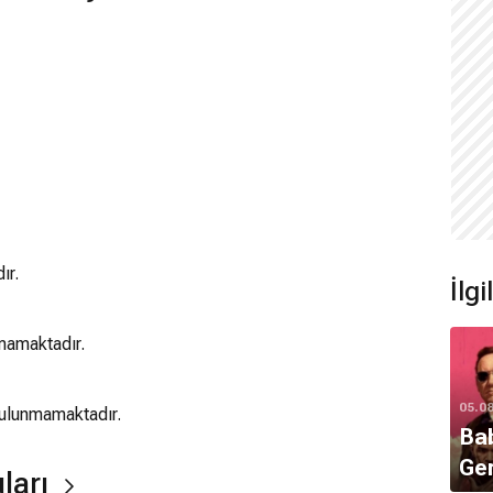
ır.
İlg
mamaktadır.
05.0
bulunmamaktadır.
Bab
Ger
ları