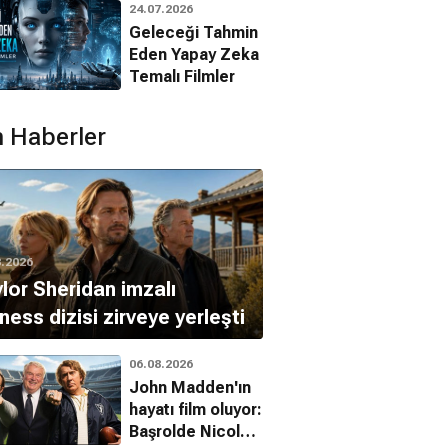
24.07.2026
Filmleri
Geleceği Tahmin
Eden Yapay Zeka
Temalı Filmler
 Haberler
8.2026
lor Sheridan imzalı
ness dizisi zirveye yerleşti
06.08.2026
John Madden'ın
hayatı film oluyor:
Başrolde Nicolas