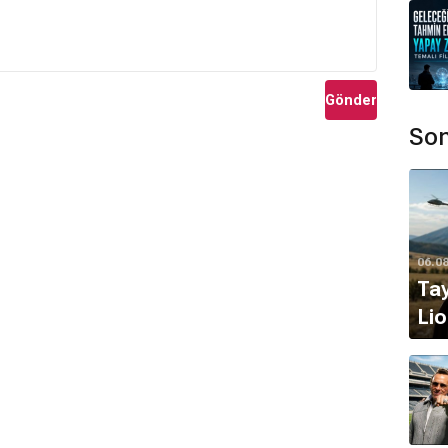
Gönder
Son
06.0
Tay
Lio