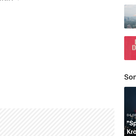
Son
04.0
''S
Kro