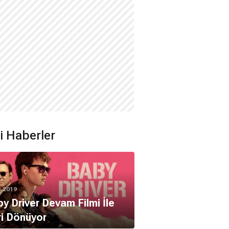
ili Haberler
8.2019
y Driver Devam Filmi İle
i Dönüyor