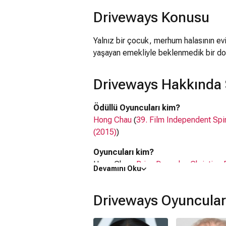
Driveways Konusu
Yalnız bir çocuk, merhum halasının evi
yaşayan emekliyle beklenmedik bir dos
Driveways Hakkında 
Ödüllü Oyuncuları kim?
Hong Chau
(
39. Film Independent Spi
(2015)
)
Oyuncuları kim?
Hong Chau,
Brian Dennehy
,
Christine
Devamını Oku
Driveways filmi nerede çekildi?
Driveways filmi
ABD
'da çekilmiştir.
Driveways Oyuncula
Kaç saat?