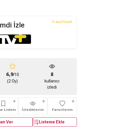
mdi İzle
6,9
8
/10
(2 Oy)
kullanıcı
izledi
me Listem
İzlediklerim
Favorilerim
an Ver
Listeme Ekle