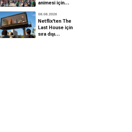
animesi için
heyecan verici
08.08.2026
detaylar
Netflix'ten The
Last House için
sıra dışı
kampanya