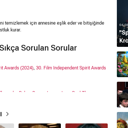
ni temizlemek için annesine eşlik eder ve bitişiğinde
04.0
tluk kurar.
''S
Kro
Sıkça Sorulan Sorular
rit Awards (2024)
,
30. Film Independent Spirit Awards
 Ebersole
,
Robyn Payne
,
Lucas Jaye
,
Paul Thureen
rı