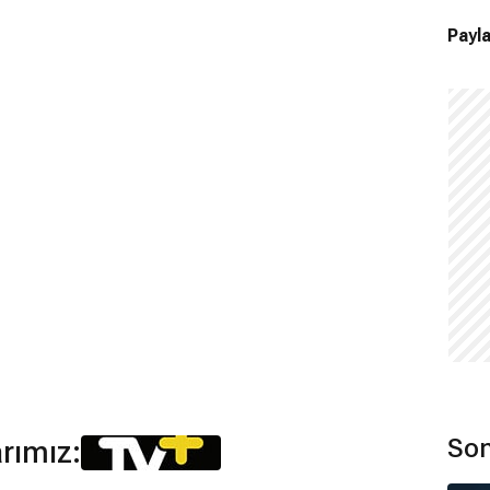
Payla
Son
arımız: