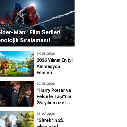
8.2026
pider-Man'' Film Serileri
nolojik Sıralaması!
04.08.2026
2026 Yılının En İyi
Animasyon
Filmleri
02.08.2026
"Harry Potter ve
Felsefe Taşı"nın
25. yılına özel
filmin
31.07.2026
bilinmeyenleri!
"Shrek"in 25.
yılına özel