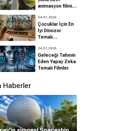
animasyon filmin
bilinmeyenleri!
24.07.2026
Çocuklar İçin En
İyi Dinozor
Temalı
Animasyon
24.07.2026
Filmleri
Geleceği Tahmin
Eden Yapay Zeka
Paul Thureen
cas Jaye
Temalı Filmler
 Haberler
8.2026
ney'in simgesi Spaceship