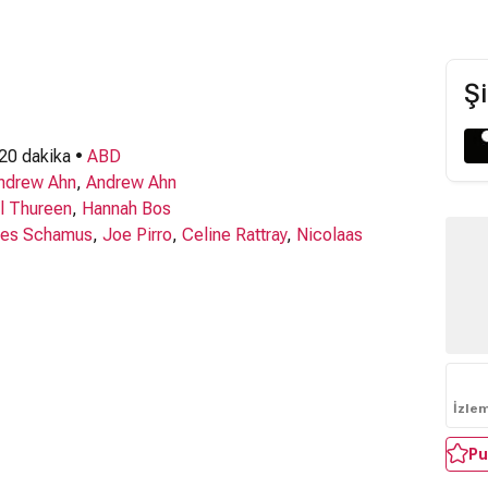
Şi
 20 dakika •
ABD
ndrew Ahn
,
Andrew Ahn
l Thureen
,
Hannah Bos
es Schamus
,
Joe Pirro
,
Celine Rattray
,
Nicolaas
İzle
Pu