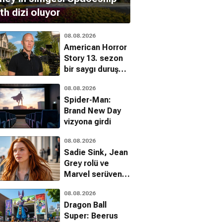
th dizi oluyor
08.08.2026
American Horror
Story 13. sezon
bir saygı duruşu
olacak
08.08.2026
Spider-Man:
Brand New Day
vizyona girdi
08.08.2026
Sadie Sink, Jean
Grey rolü ve
Marvel serüveni
hakkında ilk kez
08.08.2026
konuştu
Dragon Ball
Super: Beerus