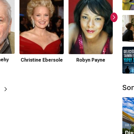
ormda var?
nehy
Christine Ebersole
Robyn Payne
Lu
ır.
Son
mamaktadır.
unmamaktadır.
08.0
Dis