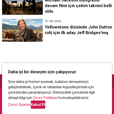
Michael Jackson biyografisi
devam filmi için çekim takvimi belli
oldu
07.08.2026
Yellowstone dizisinde John Dutton
rolü için ilk aday Jeff Bridges'mış
Daha iyi bir deneyim için çalışıyoruz
Size daha iyi hizmet sunmak, kullanıcı deneyiminizi
geliştirebilmek, içerik ve reklamları kişiselleştirmek için
çerezlerden yararlanıyoruz. Sitemizdeki çerezlerle ilgili
detaylı bilgi için
Çerez Politikası
'nı inceleyebilirsiniz.
Destek
Çerez Ayarları
Kabul Et
İletişim
Yardım
Kullanıcı Sözleşmesi
Çerez Politikası
Kişisel Verilerin Korunması
Yasal Uyarı