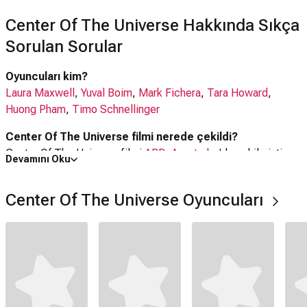
Center Of The Universe Hakkında Sıkça
Sorulan Sorular
Oyuncuları kim?
Laura Maxwell
,
Yuval Boim
,
Mark Fichera
,
Tara Howard
,
Huong Pham
,
Timo Schnellinger
Center Of The Universe filmi nerede çekildi?
Center Of The Universe filmi
ABD
,
Avustralya
'da çekilmiştir.
Devamını Oku
Kaç saat?
Center Of The Universe Oyuncuları
14 dakika
IMDb puanı kaç?
5.6
Center Of The Universe filmi hangi tür?
Dram
,
Komedi
,
Kısa Film