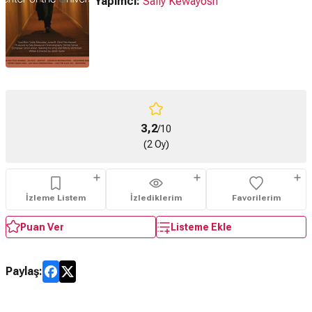
Yapımcı:
Sally Kewayosh
3,2
/10
(2 Oy)
İzleme Listem
İzlediklerim
Favorilerim
Puan Ver
Listeme Ekle
Paylaş: