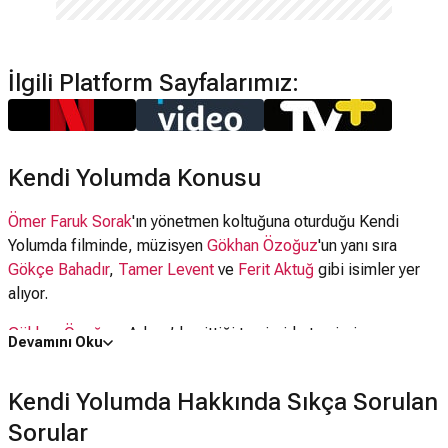
İlgili Platform Sayfalarımız:
Kendi Yolumda Konusu
Ömer Faruk Sorak
'ın yönetmen koltuğuna oturduğu Kendi
Yolumda filminde, müzisyen
Gökhan Özoğ
uz
'un yanı sıra
Gökçe Bahadır
,
Tamer Levent
ve
Ferit Aktuğ
gibi isimler yer
alıyor.
Gökhan Özoğuz
, Adana’da gittiği tamircide tamirci
Devamını Oku
çırağı Ömer Ali ile tanışır. Ömer Ali’nin kendisine dinlettiği
şarkıyı beğenir ve bu işin peşini bırakmamasını söyler. Baskıcı
Kendi Yolumda Hakkında Sıkça Sorulan
babasının yanında çalışan genç tamirci, Gökhan’a "Sen de
Sorular
benimki gibi bir aileye, benim doğduğum gibi bir tamirhaneye