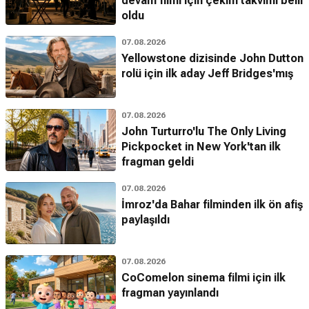
devam filmi için çekim takvimi belli
oldu
07.08.2026
Yellowstone dizisinde John Dutton
rolü için ilk aday Jeff Bridges'mış
07.08.2026
John Turturro'lu The Only Living
Pickpocket in New York'tan ilk
fragman geldi
07.08.2026
İmroz'da Bahar filminden ilk ön afiş
paylaşıldı
07.08.2026
CoComelon sinema filmi için ilk
fragman yayınlandı