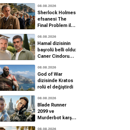
08.08.2026
Sherlock Holmes
efsanesi The
Final Problem ile
Netflix'e geri
08.08.2026
dönüyor
Hamal dizisinin
başrolü belli oldu:
Caner Cindoruk
kadroda
08.08.2026
God of War
dizisinde Kratos
rolü el değiştirdi
08.08.2026
Blade Runner
2099 ve
Murderbot karşı
karşıya: İki farklı
08.08.2026