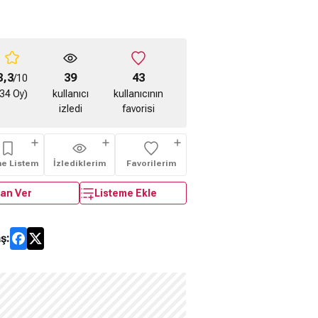
8,3
39
43
/10
(34 Oy)
kullanıcı
kullanıcının
izledi
favorisi
me Listem
İzlediklerim
Favorilerim
an Ver
Listeme Ekle
ş: