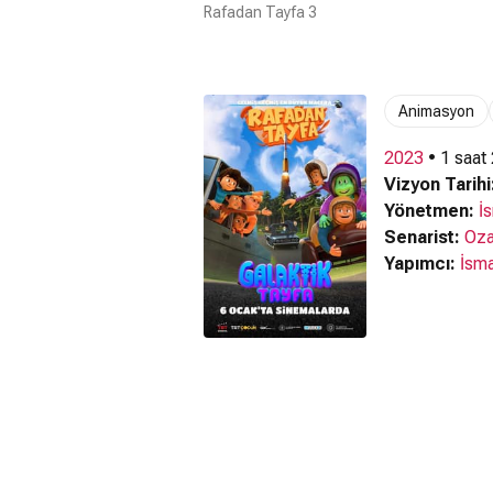
Rafadan Tayfa 3
Animasyon
2023
• 1 saat
Vizyon Tarihi
Yönetmen:
İ
Senarist:
Oza
Yapımcı:
İsma