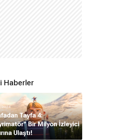
ili Haberler
1.2024
fadan Tayfa 4:
rimatör" Bir Milyon İzleyici
ırına Ulaştı!