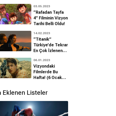
03.05.2023
“Rafadan Tayfa
4” Filminin Vizyon
Tarihi Belli Oldu!
14.02.2023
“Titanik”
Türkiye’de Tekrar
En Çok İzlenen
Yabancı Film
06.01.2023
Oldu!
Vizyondaki
Filmlerde Bu
Hafta! (6 Ocak
2023)
 Eklenen Listeler