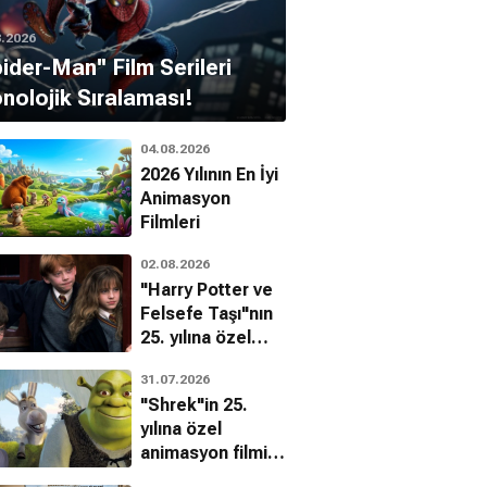
8.2026
pider-Man'' Film Serileri
him Bildir
nolojik Sıralaması!
04.08.2026
2026 Yılının En İyi
Animasyon
Filmleri
02.08.2026
"Harry Potter ve
Felsefe Taşı"nın
25. yılına özel
filmin
31.07.2026
bilinmeyenleri!
"Shrek"in 25.
yılına özel
animasyon filmin
bilinmeyenleri!
dan Tayfa: