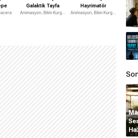
epe
Galaktik Tayfa
Hayrimatör
Ka
Macera
Animasyon, Bilim Kurgu, Macera
Animasyon, Bilim Kurgu, Macera
Anim
Son
08.0
Ma
Ses
Ha