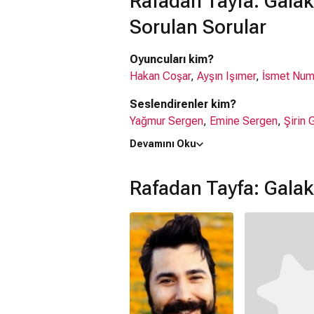
Rafadan Tayfa: Galak
Sorulan Sorular
Oyuncuları kim?
Hakan Coşar
,
Ayşın Işımer
,
İsmet Num
Seslendirenler kim?
Yağmur Sergen
,
Emine Sergen
,
Şirin 
Devamını Oku
Ne zaman çıktı?
06 Ocak 2023
Rafadan Tayfa: Galak
Rafadan Tayfa: Galaktik Tayfa film
Rafadan Tayfa: Galaktik Tayfa filmi
Tü
Kaç saat?
1 saat 26 dakika
Rafadan Tayfa: Galaktik Tayfa filmi
Animasyon
,
Bilim Kurgu
,
Macera
,
Aile