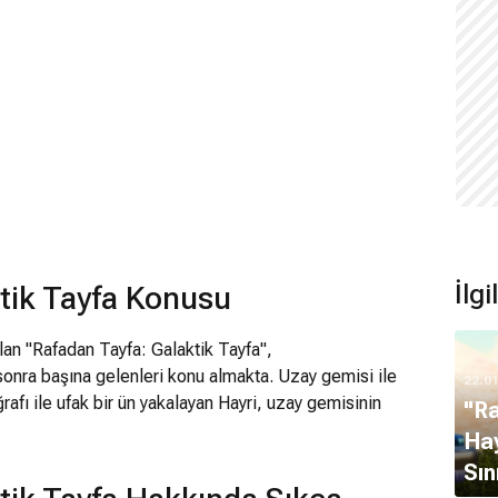
İlg
tik Tayfa Konusu
lan "Rafadan Tayfa: Galaktik Tayfa",
sonra başına gelenleri konu almakta. Uzay gemisi ile
22.0
ğrafı ile ufak bir ün yakalayan Hayri, uzay gemisinin
"Ra
Hay
Sın