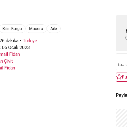
Bilim Kurgu
Macera
Aile
 26 dakika •
Türkiye
:
06 Ocak 2023
smail Fidan
n Çivit
İzle
il Fidan
Pu
Payla