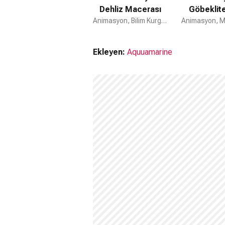
Dehliz Macerası
Göbeklit
Animasyon, Bilim Kurgu, Macera
Animasyon, 
Ekleyen:
Aquuamarine