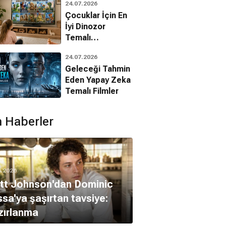
24.07.2026
padokya
Çocuklar İçin En
asyon, Aile
İyi Dinozor
Temalı
Animasyon
24.07.2026
Filmleri
Geleceği Tahmin
Eden Yapay Zeka
Temalı Filmler
 Haberler
8.2026
tt Johnson'dan Dominic
sa'ya şaşırtan tavsiye:
zırlanma