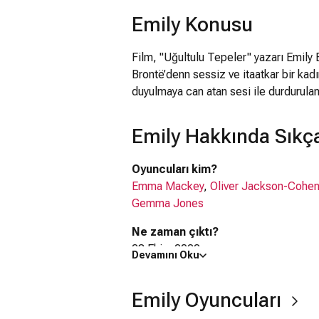
Emily Konusu
Film, "Uğultulu Tepeler" yazarı Emily 
Brontë’denn sessiz ve itaatkar bir kad
duyulmaya can atan sesi ile durdurula
Emily Hakkında Sıkça
Oyuncuları kim?
Emma Mackey
,
Oliver Jackson-Cohe
Gemma Jones
Ne zaman çıktı?
28 Ekim 2022
Devamını Oku
Emily filmi nerede çekildi?
Emily filmi
Avustralya
,
İngiltere
'de çeki
Emily Oyuncuları