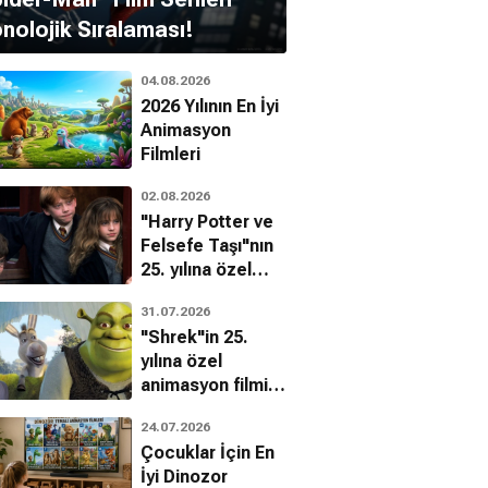
nolojik Sıralaması!
04.08.2026
2026 Yılının En İyi
Animasyon
Filmleri
02.08.2026
"Harry Potter ve
Gemma Jones
Felsefe Taşı"nın
 Whitehead
25. yılına özel
filmin
31.07.2026
bilinmeyenleri!
"Shrek"in 25.
yılına özel
animasyon filmin
bilinmeyenleri!
24.07.2026
Çocuklar İçin En
İyi Dinozor