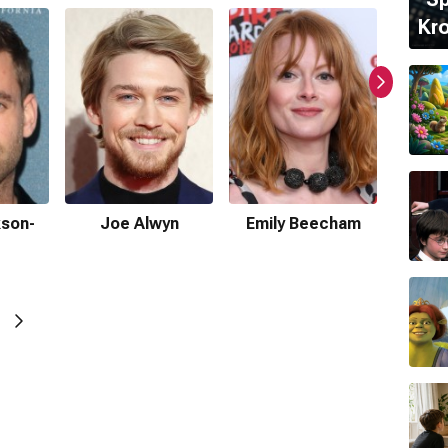
Kro
ormda var?
kson-
Joe Alwyn
Emily Beecham
Fionn
ır.
mamaktadır.
ki
tarafından hazırlanmıştır.