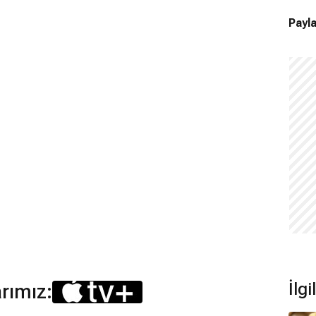
Payla
İlg
arımız: