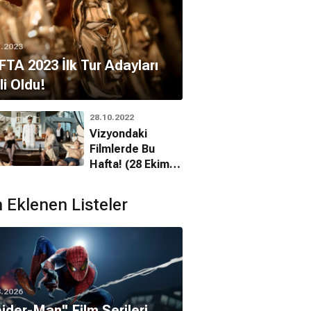
1.2023
TA 2023 İlk Tur Adayları
li Oldu!
28.10.2022
Vizyondaki
Filmlerde Bu
Hafta! (28 Ekim
2022)
 Eklenen Listeler
8.2026
pider-Man'' Film Serileri