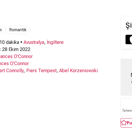
Şi
m
Romantik
 10 dakika •
Avustralya
,
İngiltere
:
28 Ekim 2022
rances O'Connor
nces O'Connor
rt Connolly
,
Piers Tempest
,
Abel Korzeniowski
İzle
Pu