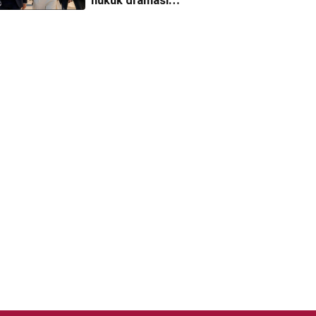
hukuk draması
WAR'dan ilk
fragman