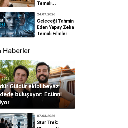
Temalı
Animasyon
24.07.2026
Filmleri
Geleceği Tahmin
Eden Yapay Zeka
Temalı Filmler
 Haberler
8.2026
dür Güldür ekibi beyaz
dede buluşuyor: Ecünni
iyor
07.08.2026
Star Trek: