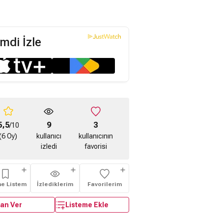
mdi İzle
5,5
9
3
/10
(6 Oy)
kullanıcı
kullanıcının
izledi
favorisi
me Listem
İzlediklerim
Favorilerim
an Ver
Listeme Ekle