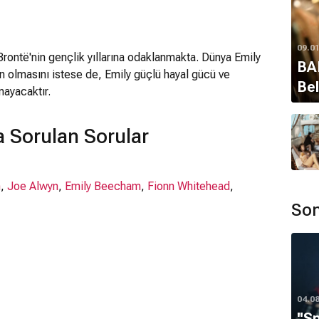
09.0
Brontë'nin gençlik yıllarına odaklanmakta. Dünya Emily
BAF
ın olmasını istese de, Emily güçlü hayal gücü ve
Bel
mayacaktır.
 Sorulan Sorular
n
,
Joe Alwyn
,
Emily Beecham
,
Fionn Whitehead
,
Son
lmiştir.
04.0
''S