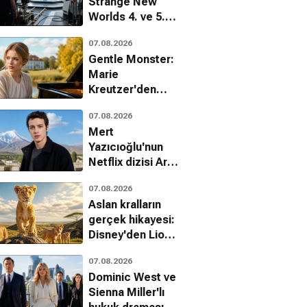
Strange New
Worlds 4. ve 5.
sezon hazırlıkları
07.08.2026
tüm hızıyla
Gentle Monster:
sürüyor
Marie
Kreutzer'den
çocuk istismarı
07.08.2026
üzerine çarpıcı
Mert
bir dram
Yazıcıoğlu'nun
Netflix dizisi Aras
hakkında yeni
07.08.2026
gelişme
Aslan kralların
gerçek hikayesi:
Disney'den Lion
belgeseli geliyor
07.08.2026
Dominic West ve
Sienna Miller'lı