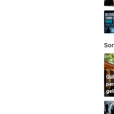
aktadır.
yuncu Seçiminde Üstün Başarı - Uzun Metraj Düşük
aylıklar almıştır.
Son
07.0
Gül
per
gel