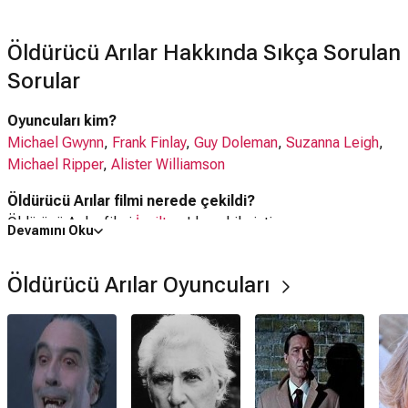
Öldürücü Arılar Hakkında Sıkça Sorulan
Sorular
Oyuncuları kim?
Michael Gwynn
,
Frank Finlay
,
Guy Doleman
,
Suzanna Leigh
,
Michael Ripper
,
Alister Williamson
Öldürücü Arılar filmi nerede çekildi?
Öldürücü Arılar filmi
İngiltere
'de çekilmiştir.
Devamını Oku
Kaç saat?
Öldürücü Arılar Oyuncuları
1 saat 23 dakika
IMDb puanı kaç?
4.0
Öldürücü Arılar filmi hangi tür?
Korku
,
Gerilim