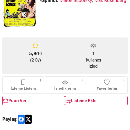
Yapımcı:
Milton Subotsky
,
Max Rosenberg
5,9
1
/10
(2 Oy)
kullanıcı
izledi
İzleme Listem
İzlediklerim
Favorilerim
Puan Ver
Listeme Ekle
Paylaş: