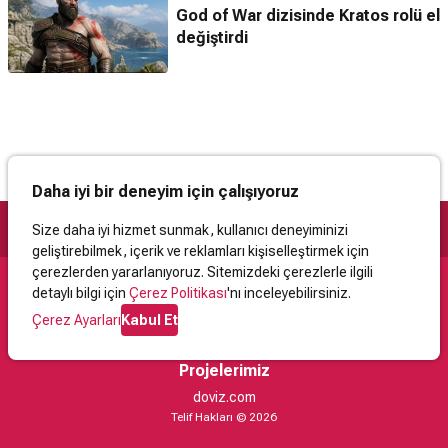
God of War dizisinde Kratos rolü el
değiştirdi
Daha iyi bir deneyim için çalışıyoruz
Size daha iyi hizmet sunmak, kullanıcı deneyiminizi
geliştirebilmek, içerik ve reklamları kişiselleştirmek için
çerezlerden yararlanıyoruz. Sitemizdeki çerezlerle ilgili
detaylı bilgi için
Çerez Politikası
'nı inceleyebilirsiniz.
Destek
Çerez Ayarları
Kabul Et
İletişim
Yardım
Kullanıcı Sözleşmesi
Çerez Politikası
Kişisel Verilerin Korunması
Yasal Uyarı
Projelerimiz
doviz.com
Telif Hakları © 2026