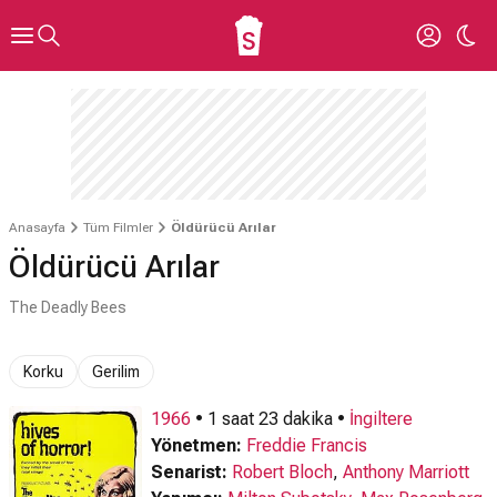
Anasayfa
Tüm Filmler
Öldürücü Arılar
Öldürücü Arılar
The Deadly Bees
Korku
Gerilim
1966
• 1 saat 23 dakika •
İngiltere
Yönetmen:
Freddie Francis
Senarist:
Robert Bloch
,
Anthony Marriott