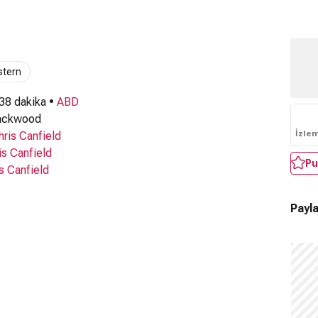
tern
 38 dakika •
ABD
ackwood
İzle
hris Canfield
is Canfield
Pu
s Canfield
Payla