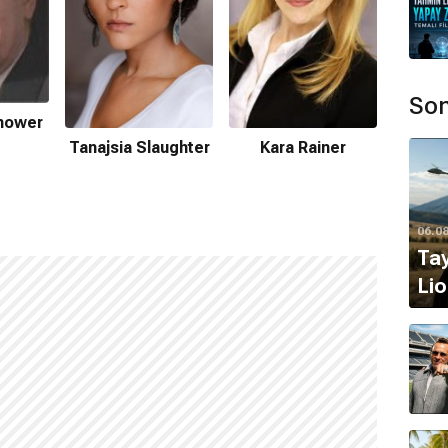
Son
hower
Andr
Tanajsia Slaughter
Kara Rainer
06.0
Tay
Lio