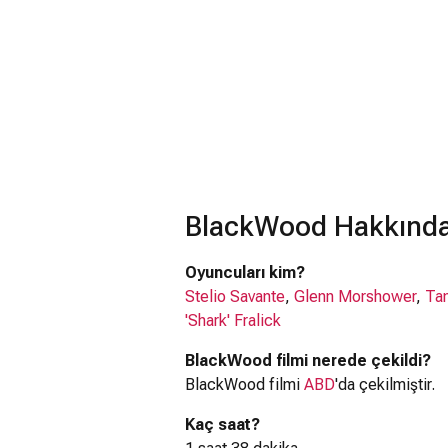
BlackWood Hakkında 
Oyuncuları kim?
Stelio Savante
,
Glenn Morshower
,
Tan
'Shark' Fralick
BlackWood filmi nerede çekildi?
BlackWood filmi
ABD
'da çekilmiştir.
Kaç saat?