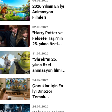
04.08.2026
2026 Yılının En İyi
Animasyon
Filmleri
02.08.2026
"Harry Potter ve
Felsefe Taşı"nın
25. yılına özel
filmin
31.07.2026
bilinmeyenleri!
"Shrek"in 25.
yılına özel
animasyon filmin
bilinmeyenleri!
24.07.2026
Çocuklar İçin En
İyi Dinozor
Temalı
Animasyon
24.07.2026
Filmleri