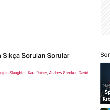
Son
Sıkça Sorulan Sorular
ajsia Slaughter
,
Kara Rainer
,
Andrew Stecker
,
David
04.0
''S
Kro