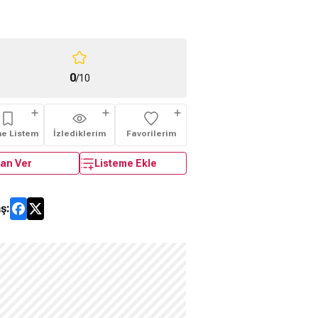
0
/10
me Listem
İzlediklerim
Favorilerim
an Ver
Listeme Ekle
ş: