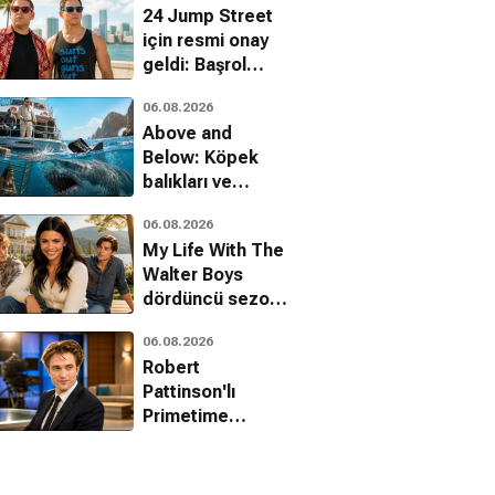
24 Jump Street
için resmi onay
geldi: Başrol
kadrosu dönüyor
06.08.2026
Above and
Below: Köpek
balıkları ve
uyuşturucu
06.08.2026
kartelleri karşı
My Life With The
karşıya
Walter Boys
dördüncü sezon
onayını aldı
06.08.2026
Robert
Pattinson'lı
Primetime
filminden ilk
fragman geldi