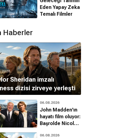
Geleceği Tahmin
Eden Yapay Zeka
Temalı Filmler
 Haberler
David 'Shark'
ew Stecker
Fralick
8.2026
lor Sheridan imzalı
ness dizisi zirveye yerleşti
06.08.2026
John Madden'ın
hayatı film oluyor:
Başrolde Nicolas
Cage var
06.08.2026