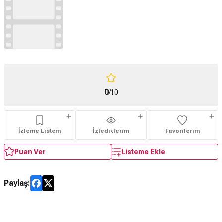
0
/10
İzleme Listem
İzlediklerim
Favorilerim
Puan Ver
Listeme Ekle
Paylaş: