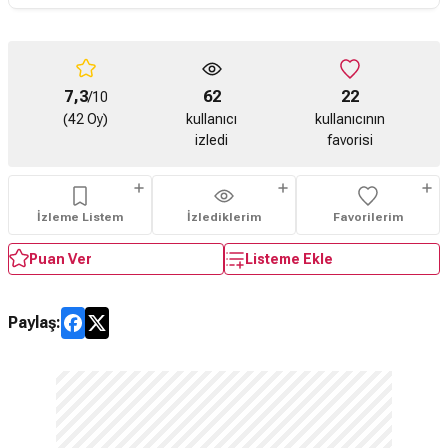
7,3
62
22
/10
(42 Oy)
kullanıcı
kullanıcının
izledi
favorisi
İzleme Listem
İzlediklerim
Favorilerim
Puan Ver
Listeme Ekle
Paylaş: