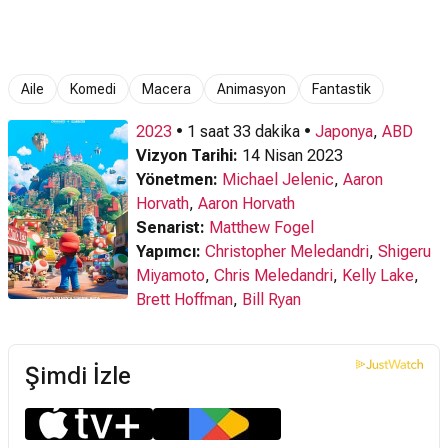
(2023) Türkçe
(2023) Türkçe
(2023) Tanıtım
(2
Altyazılı Fragman
Altyazılı Son
Dub
Fragman
Aile
Komedi
Macera
Animasyon
Fantastik
2023
• 1 saat 33 dakika •
Japonya
,
ABD
Vizyon Tarihi:
14 Nisan 2023
Yönetmen:
Michael Jelenic
,
Aaron
Horvath
,
Aaron Horvath
Senarist:
Matthew Fogel
Yapımcı:
Christopher Meledandri
,
Shigeru
Miyamoto
,
Chris Meledandri
,
Kelly Lake
,
Brett Hoffman
,
Bill Ryan
Şimdi İzle