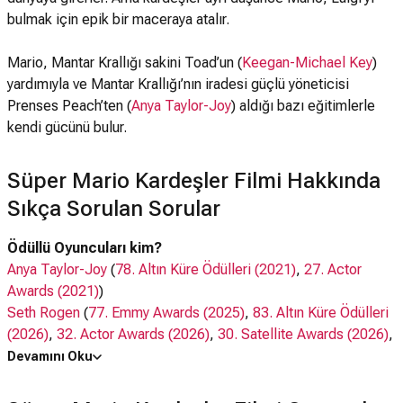
bulmak için epik bir maceraya atalır.
Mario, Mantar Krallığı sakini Toad’un (
Keegan-Michael Key
)
yardımıyla ve Mantar Krallığı’nın iradesi güçlü yöneticisi
Prenses Peach’ten (
Anya Taylor-Joy
) aldığı bazı eğitimlerle
kendi gücünü bulur.
Süper Mario Kardeşler Filmi Hakkında
Sıkça Sorulan Sorular
Ödüllü Oyuncuları kim?
Anya Taylor-Joy
(
78. Altın Küre Ödülleri (2021)
,
27. Actor
Awards (2021)
)
Seth Rogen
(
77. Emmy Awards (2025)
,
83. Altın Küre Ödülleri
(2026)
,
32. Actor Awards (2026)
,
30. Satellite Awards (2026)
,
5. Astra TV Awards (2025)
)
Devamını Oku
Oyuncuları kim?