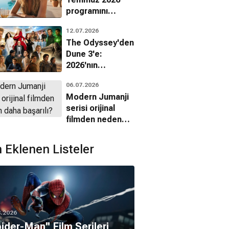
programını
açıkladı
12.07.2026
The Odyssey'den
Dune 3'e:
2026'nın
beklenen dev
06.07.2026
yapımları
Modern Jumanji
serisi orijinal
filmden neden
daha başarılı?
 Eklenen Listeler
8.2026
pider-Man'' Film Serileri