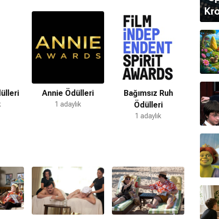
Kro
n
ve
söz yazarıdır
.
umludur.
ülleri
Annie Ödülleri
Bağımsız Ruh
ak
burcudur.
k
1 adaylık
Ödülleri
1 adaylık
Tanya Haden
ile evlidir.
mas
adında iki erkek çocuğu vardır.