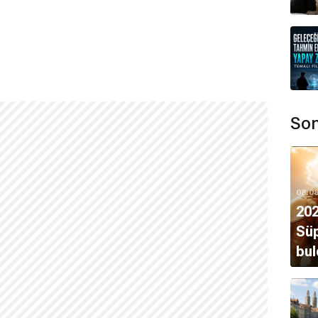
ında çalışmış bir uydu mühendisi olan
Judith Love
William Black
'tir.
Son
08.0
chool
adlı okullarda eğitim görmüştür.
202
Süp
ayıt olmuş ancak oyunculuk kariyeri için
ikinci yılında
bul
dı?
ilgisayar oyunu firmasının
reklam filminde
rol alarak