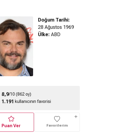
Doğum Tarihi:
28 Ağustos 1969
Ülke:
ABD
 Grace (1998)
The Super Mario
The Super Mario
Y
ragman
Galaxy Movie (2026)
Galaxy Movie (2026)
Resmi Fragman
Resmi Fragman
8,9
/10 (862 oy)
1.191
kullanıcının favorisi
Puan Ver
Favorilerim