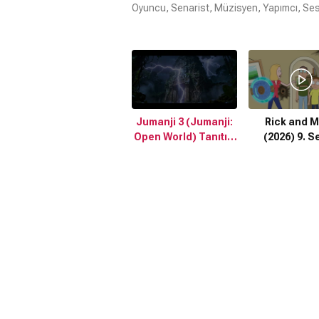
Oyuncu, Senarist, Müzisyen, Yapımcı, Se
Jumanji 3 (Jumanji:
Rick and M
Open World) Tanıtım
(2026) 9. S
Fragmanı (2027)
Fragman