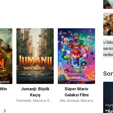
hşi Orman
,
Kung Fu Panda 3
,
ve 5 daha fazlası
 Yeni Seviye
,
Merak Etme, Fazla Uzaklaşamaz
,
ve 8
da: Ejderha Şövalye
,
Apollo 10 1/2: Uzay Çağında
Büyük Yarış
,
ve 8 daha fazlası
du?
024)
En İyi Özgün Şarkı – Sinema Filmi;
70. Altın Küre
i Erkek Oyuncu Performansı – Müzikal veya Komedi;
ilminde En İyi Erkek Oyuncu Performansı – Müzikal
024)
En İyi Özgün Şarkı;
51. Annie Awards (2024)
En İyi
Son
Independent Spirit Awards (2013)
En İyi Erkek Başrol
 Win
Jumanji: Büyük
Süper Mario
Kaçış
Galaksi Filmi
Fantastik, Macera, Komedi
Aile, Komedi, Macera
04.0
''S