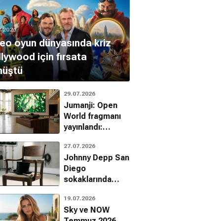
8.2026
eo oyun dünyasında kriz
lywood için fırsata
nüştü
29.07.2026
Jumanji: Open
World fragmanı
yayınlandı:
Kahramanlar
27.07.2026
dünyaya geliyor
Johnny Depp San
Diego
sokaklarında
hayranlarını
19.07.2026
şaşırttı
Sky ve NOW
Temmuz 2026