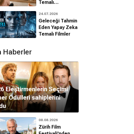
Temalı
Animasyon
24.07.2026
Filmleri
Geleceği Tahmin
Eden Yapay Zeka
Temalı Filmler
 Haberler
8.2026
6 Eleştirmenlerin Seçimi
er Ödülleri sahiplerini
du
08.08.2026
Zürih Film
Festivali'nden