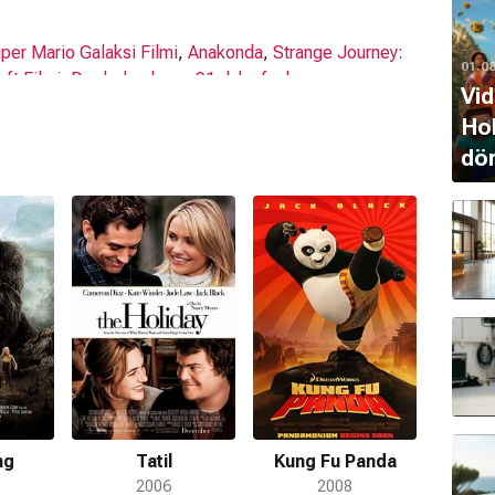
per Mario Galaksi Filmi
,
Anakonda
,
Strange Journey:
01.0
aft Filmi
,
Borderlands
,
ve 91 daha fazlası
Vid
Hol
brity Wheel of Fortune
,
Cup of Joe
,
The Mandalorian
,
dö
s with Dan Harmon
,
The Late Show with Stephen
ffles ve Mochi
,
Jack Black: Spider-man
,
Stepdude
,
s
,
Bailout
ı?
Fu Panda 4
,
Süper Mario Kardeşler Filmi
,
ve 29 daha
ng
Tatil
Kung Fu Panda
2006
2008