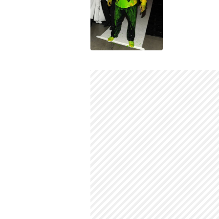
Jack Black'in annesi kim?
Annesi, Hubble Uzay Teleskobu yapım
Cohen
'dir.
Babası kim?
Babası, uydu mühendisi olan
Thomas 
Jack Black gerçek adı ne?
Gerçek adı
Thomas Jacob Black
'tir.
Hangi lise mezunu?
Poseidon School
ve
Crossroads S
Hangi üniversite mezunu?
Kaliforniya Üniversitesi
'ne (UCLA) k
okulu bırakmıştır
.
Jack Black oyunculuğa nasıl başla
Çok genç yaşlarda,
1982
yılında bir b