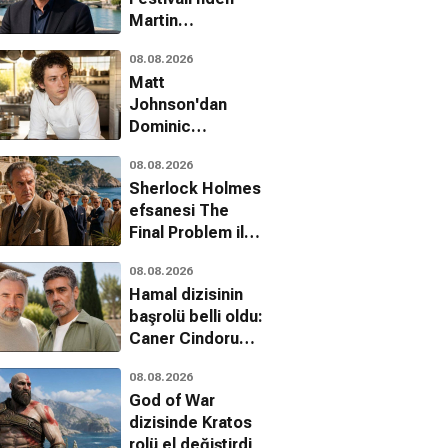
Martin
McDonagh'a onur
08.08.2026
ödülü
Matt
Johnson'dan
Dominic
Sessa'ya şaşırtan
08.08.2026
tavsiye:
Sherlock Holmes
Hazırlanma
efsanesi The
Final Problem ile
Netflix'e geri
08.08.2026
dönüyor
Hamal dizisinin
başrolü belli oldu:
Caner Cindoruk
kadroda
08.08.2026
God of War
dizisinde Kratos
rolü el değiştirdi