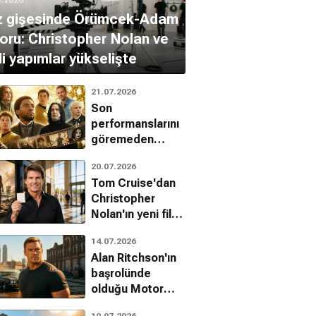
z gişesinde Örümcek-Adam
oru: Christopher Nolan ve
li yapımlar yükselişte
21.07.2026
Son
performanslarını
göremeden
aramızdan ayrılan
20.07.2026
oyuncular
Tom Cruise'dan
Christopher
Nolan'ın yeni filmi
The Odyssey'ye
14.07.2026
övgü
Alan Ritchson'ın
başrolünde
olduğu Motor
City filmi geliyor
10.07.2026