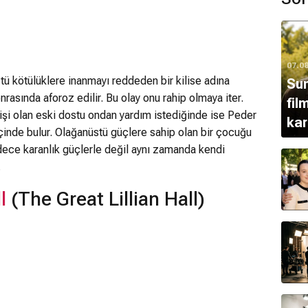
07.0
tü kötülüklere inanmayı reddeden bir kilise adına
Sun
rasında aforoz edilir. Bu olay onu rahip olmaya iter.
fil
şişi olan eski dostu ondan yardım istediğinde ise Peder
kar
çinde bulur. Olağanüstü güçlere sahip olan bir çocuğu
ca
dece karanlık güçlerle değil aynı zamanda kendi
.
l
(The Great Lillian Hall)