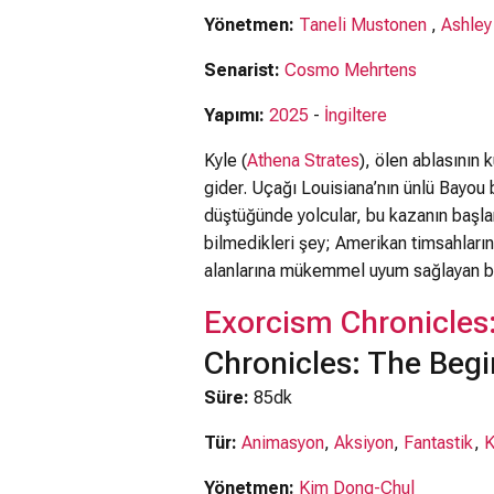
Yönetmen:
Taneli Mustonen
,
Ashley
Senarist:
Cosmo Mehrtens
Yapımı:
2025
-
İngiltere
Kyle (
Athena Strates
), ölen ablasının k
gider. Uçağı Louisiana’nın ünlü Bayou 
düştüğünde yolcular, bu kazanın başla
bilmedikleri şey; Amerikan timsahları
alanlarına mükemmel uyum sağlayan bir 
Exorcism Chronicles
Chronicles: The Begi
Süre:
85dk
Tür:
Animasyon
,
Aksiyon
,
Fantastik
,
K
Yönetmen:
Kim Dong-Chul