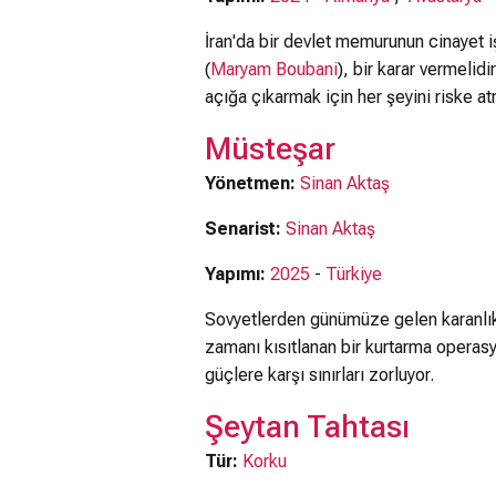
İran'da bir devlet memurunun cinayet 
(
Maryam Boubani
), bir karar vermelid
açığa çıkarmak için her şeyini riske a
Müsteşar
Yönetmen:
Sinan Aktaş
Senarist:
Sinan Aktaş
Yapımı:
2025
-
Türkiye
Sovyetlerden günümüze gelen karanlık bi
zamanı kısıtlanan bir kurtarma operasy
güçlere karşı sınırları zorluyor.
Şeytan Tahtası
Tür:
Korku