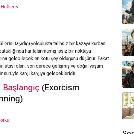
 Holberry
üllerini taşıdığı yolculukta talihsiz bir kazaya kurban
bataklığında haritalanmamış ıssız bir noktaya
rına gelebilecek en kötü şey olduğunu düşünür. Fakat
nın atası olan, son derece gelişmiş ve doğal yaşam
sürüyle karşı karşıya gelecekleridir.
: Başlangıç
(Exorcism
nning)
orku
Son