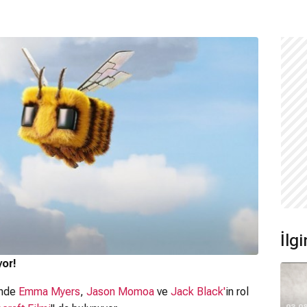
İlgi
yor!
ünde
Emma Myers
,
Jason Momoa
ve
Jack Black
'
in rol
03.0