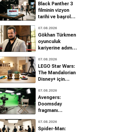
Black Panther 3
filminin vizyon
tarihi ve başrolü
açıklandı
07.08.2026
Gökhan Türkmen
oyunculuk
kariyerine adım
atıyor
07.08.2026
LEGO Star Wars:
The Mandalorian
Disney+ için
duyuruldu
07.08.2026
Avengers:
Doomsday
fragmanı
hayranları ikiye
07.08.2026
böldü
Spider-Man: