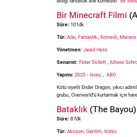
aldığı fantastik aile komedisi "
Bir Mine
Bir Minecraft Filmi
(A
Süre:
101dk
Tür:
Aile
,
Fantastik
,
Komedi
,
Macera
Yönetmen:
Jared Hess
Senarist:
Peter Sollett
,
Allison Schr
Yapımı:
2025
-
İsveç
,
ABD
Kötü niyetli Ender Dragon, yıkıcı adım
grubu, Overworld'ü kurtarmak için har
Bataklık
(The Bayou)
Süre:
87dk
Tür:
Aksiyon
,
Gerilim
,
Korku