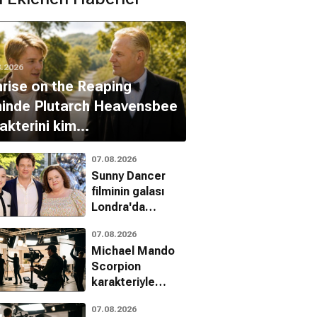
anlattı
8.2026
rise on the Reaping
minde Plutarch Heavensbee
akterini kim
nlandıracak?
07.08.2026
Sunny Dancer
filminin galası
Londra'da
gerçekleştirildi
07.08.2026
Michael Mando
Scorpion
karakteriyle
Marvel'a geri
07.08.2026
döndü