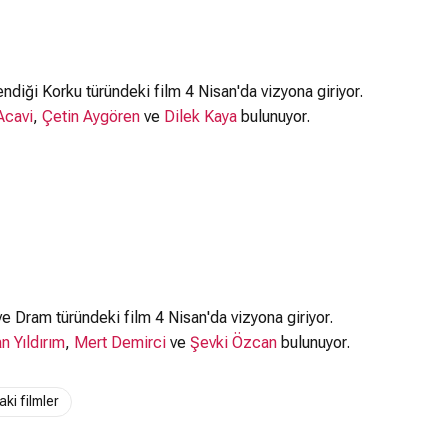
endiği Korku türündeki film 4 Nisan'da vizyona giriyor.
Acavi
,
Çetin Aygören
ve
Dilek Kaya
bulunuyor.
ve Dram türündeki film 4 Nisan'da vizyona giriyor.
n Yıldırım
,
Mert Demirci
ve
Şevki Özcan
bulunuyor.
ki filmler