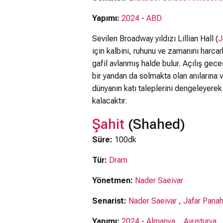
Yapımı:
2024
-
ABD
Sevilen Broadway yıldızı Lillian Hall (
J
için kalbini, ruhunu ve zamanını harcar
gafil avlanmış halde bulur. Açılış ge
bir yandan da solmakta olan anılarına 
dünyanın katı taleplerini dengeleyerek
kalacaktır.
Şahit
(Shahed)
Süre:
100dk
Tür:
Dram
Yönetmen:
Nader Saeivar
Senarist:
Nader Saeivar
,
Jafar Panah
Yapımı:
2024
-
Almanya
,
Avusturya