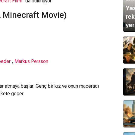
craft Filmi
" da bulunuyor.
Ya
 Minecraft Movie)
rek
yer
oeder
,
Markus Persson
lar atmaya başlar. Genç bir kız ve onun maceracı
ekete geçer.