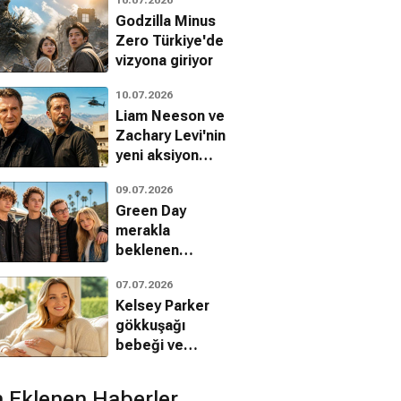
Godzilla Minus
Zero Türkiye'de
vizyona giriyor
10.07.2026
Liam Neeson ve
Zachary Levi'nin
yeni aksiyon
filminin adı The
09.07.2026
Fix oldu
Green Day
merakla
beklenen
Nimrods filminin
07.07.2026
müzik albümünü
Kelsey Parker
duyurdu
gökkuşağı
bebeği ve
spiritüel
deneyimlerini
 Eklenen Haberler