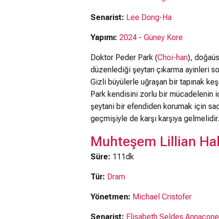
Senarist:
Lee Dong-Ha
Yapımı:
2024
-
Güney Kore
Doktor Peder Park (
Choi-han
), doğaüs
düzenlediği şeytan çıkarma ayinleri son
Gizli büyülerle uğraşan bir tapınak ke
Park kendisini zorlu bir mücadelenin i
şeytani bir efendiden korumak için sa
geçmişiyle de karşı karşıya gelmelidir
Muhteşem Lillian Hal
Süre:
111dk
Tür:
Dram
Yönetmen:
Michael Cristofer
Senarist:
Elisabeth Seldes Annacone