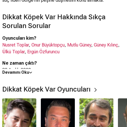
suç lideri Gölge'nin peşine düşmesini konu almakta.
Dikkat Köpek Var Hakkında Sıkça
Sorulan Sorular
Oyuncuları kim?
Nusret Toplar
,
Onur Büyüktopçu
,
Mutlu Güney
,
Güney Kılınç
,
Ülkü Toplar
,
Ergün Özfuruncu
Ne zaman çıktı?
30 Aralık 2022
Devamını Oku
Dikkat Köpek Var filmi nerede çekildi?
Dikkat Köpek Var Oyuncuları
Dikkat Köpek Var filmi
Türkiye
'de çekilmiştir.
Kaç saat?
1 saat 41 dakika
Dikkat Köpek Var filmi hangi tür?
Komedi
,
Aile