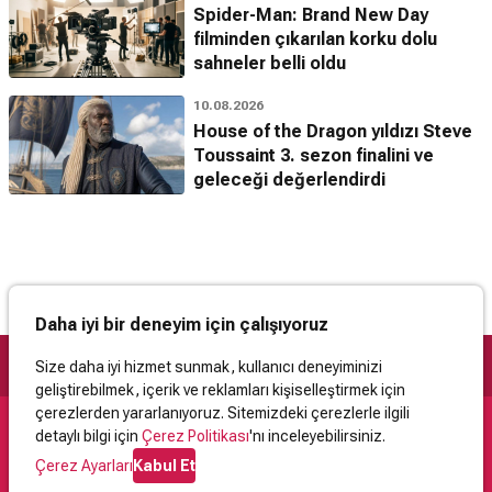
Spider-Man: Brand New Day
filminden çıkarılan korku dolu
sahneler belli oldu
10.08.2026
House of the Dragon yıldızı Steve
Toussaint 3. sezon finalini ve
geleceği değerlendirdi
Daha iyi bir deneyim için çalışıyoruz
Size daha iyi hizmet sunmak, kullanıcı deneyiminizi
geliştirebilmek, içerik ve reklamları kişiselleştirmek için
çerezlerden yararlanıyoruz. Sitemizdeki çerezlerle ilgili
detaylı bilgi için
Çerez Politikası
'nı inceleyebilirsiniz.
Destek
Çerez Ayarları
Kabul Et
İletişim
Yardım
Kullanıcı Sözleşmesi
Çerez Politikası