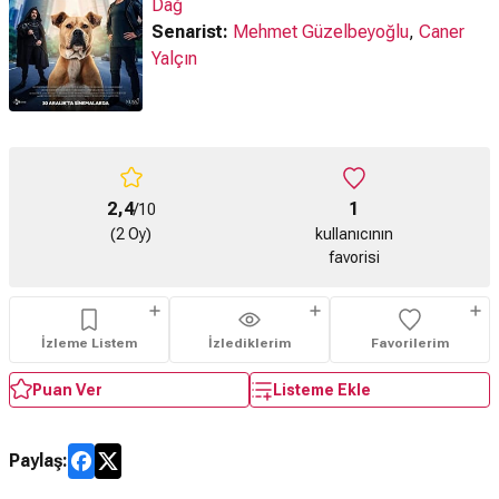
Dağ
Senarist:
Mehmet Güzelbeyoğlu
,
Caner
Yalçın
2,4
1
/10
(2 Oy)
kullanıcının
favorisi
İzleme Listem
İzlediklerim
Favorilerim
Puan Ver
Listeme Ekle
Paylaş: