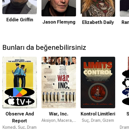
Müzikleri kime ait?
62 Pickup filmi müzikleri
Max Myers
,
Guy Harrington
Eddie Griffin
Jason Flemyng
Elizabeth Daily
Ra
tarafından hazırlanmıştır.
62 Pickup devam filmi var mı?
Hayır. 62 Pickup için devam filmi bulunmamaktadır.
Bunları da beğenebilirsiniz
Observe And
War, Inc.
Kontrol Limitleri
S
Report
Aksiyon, Macera, Komedi
Suç, Dram, Gizem
Komedi, Suç, Dram