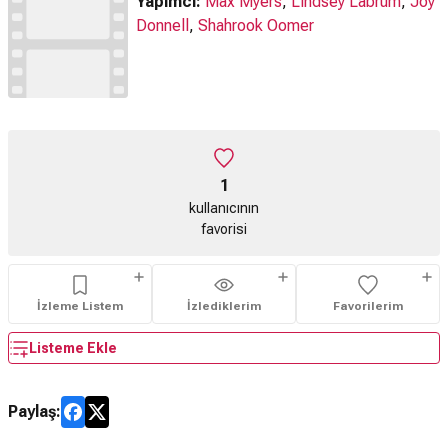
Yapımcı:
Max Myers
,
Lindsey Labrum
,
Joy
Donnell
,
Shahrook Oomer
1
kullanıcının
favorisi
İzleme Listem
İzlediklerim
Favorilerim
Listeme Ekle
Paylaş: