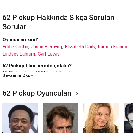
62 Pickup Hakkında Sıkça Sorulan
Sorular
Oyuncuları kim?
Eddie Griffin
,
Jason Flemyng
,
Elizabeth Daily
,
Ramon Franco
,
Lindsey Labrum
,
Carl Lewis
62 Pickup filmi nerede çekildi?
62 Pickup filmi
ABD
'da çekilmiştir.
Devamını Oku
62 Pickup filmi hangi tür?
62 Pickup Oyuncuları
Aksiyon
,
Dram
,
Komedi
,
Suç
Netflix'te var mı?
Hayır. Film Netflix'te yayınlanmamaktadır.
Amazon Prime'da var mı?
Hayır. Film Amazon Prime'da yayınlanmamaktadır.