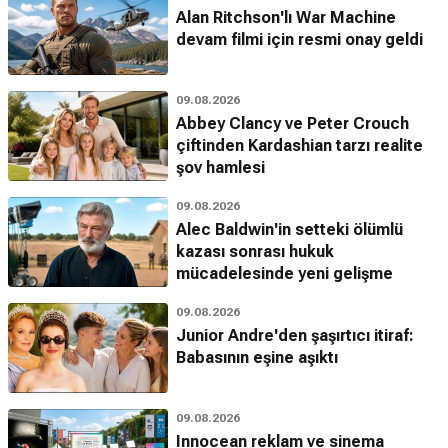
Alan Ritchson'lı War Machine
devam filmi için resmi onay geldi
09.08.2026
Abbey Clancy ve Peter Crouch
çiftinden Kardashian tarzı realite
şov hamlesi
09.08.2026
Alec Baldwin'in setteki ölümlü
kazası sonrası hukuk
mücadelesinde yeni gelişme
09.08.2026
Junior Andre'den şaşırtıcı itiraf:
Babasının eşine aşıktı
09.08.2026
Innocean reklam ve sinema