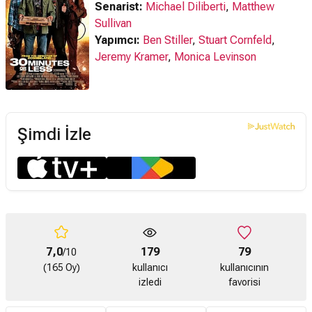
Senarist:
Michael Diliberti
,
Matthew
Sullivan
Yapımcı:
Ben Stiller
,
Stuart Cornfeld
,
Jeremy Kramer
,
Monica Levinson
Şimdi İzle
7,0
179
79
/10
(165 Oy)
kullanıcı
kullanıcının
izledi
favorisi