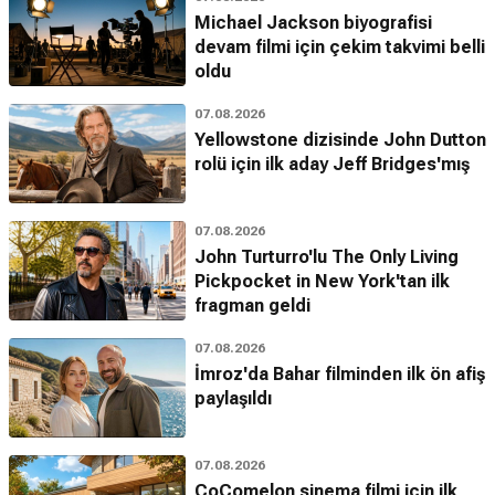
Michael Jackson biyografisi
devam filmi için çekim takvimi belli
oldu
07.08.2026
Yellowstone dizisinde John Dutton
rolü için ilk aday Jeff Bridges'mış
07.08.2026
John Turturro'lu The Only Living
Pickpocket in New York'tan ilk
fragman geldi
07.08.2026
İmroz'da Bahar filminden ilk ön afiş
paylaşıldı
07.08.2026
CoComelon sinema filmi için ilk