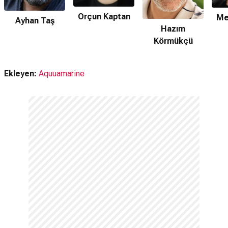
Orçun Kaptan
Me
Ayhan Taş
Hazım
Körmükçü
Ekleyen:
Aquuamarine