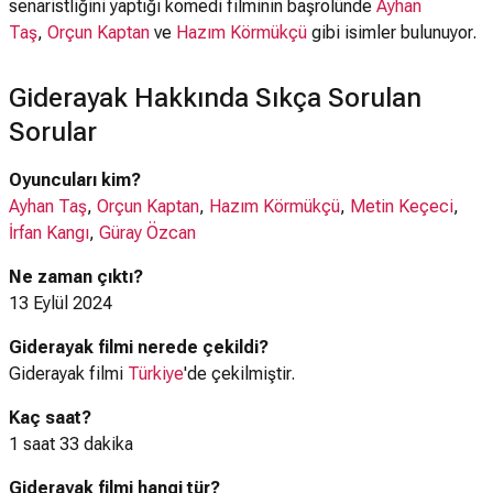
senaristliğini yaptığı komedi filminin başrolünde
Ayhan
Taş
,
Orçun Kaptan
ve
Hazım Körmükçü
gibi isimler bulunuyor.
Giderayak Hakkında Sıkça Sorulan
Sorular
Oyuncuları kim?
Ayhan Taş
,
Orçun Kaptan
,
Hazım Körmükçü
,
Metin Keçeci
,
İrfan Kangı
,
Güray Özcan
Ne zaman çıktı?
13 Eylül 2024
Giderayak filmi nerede çekildi?
Giderayak filmi
Türkiye
'de çekilmiştir.
Kaç saat?
1 saat 33 dakika
Giderayak filmi hangi tür?