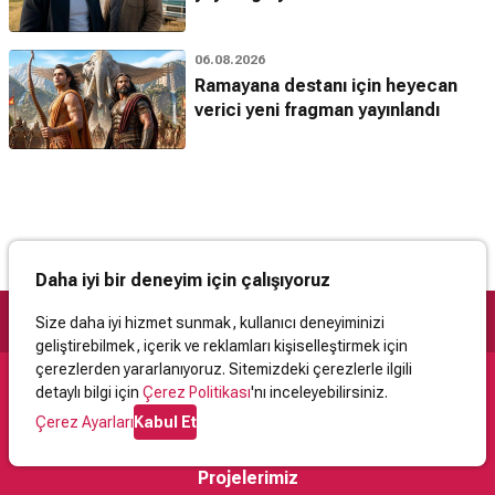
06.08.2026
Ramayana destanı için heyecan
verici yeni fragman yayınlandı
Daha iyi bir deneyim için çalışıyoruz
Size daha iyi hizmet sunmak, kullanıcı deneyiminizi
geliştirebilmek, içerik ve reklamları kişiselleştirmek için
çerezlerden yararlanıyoruz. Sitemizdeki çerezlerle ilgili
detaylı bilgi için
Çerez Politikası
'nı inceleyebilirsiniz.
Destek
Çerez Ayarları
Kabul Et
İletişim
Yardım
Kullanıcı Sözleşmesi
Çerez Politikası
Kişisel Verilerin Korunması
Yasal Uyarı
Projelerimiz