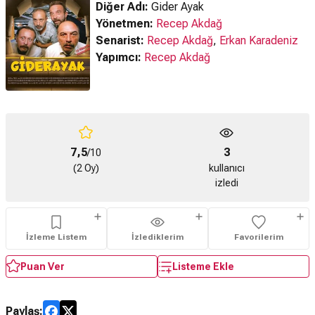
Diğer Adı:
Gider Ayak
Yönetmen:
Recep Akdağ
Senarist:
Recep Akdağ
,
Erkan Karadeniz
Yapımcı:
Recep Akdağ
7,5
3
/10
(2 Oy)
kullanıcı
izledi
İzleme Listem
İzlediklerim
Favorilerim
Puan Ver
Listeme Ekle
Paylaş: