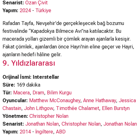
Senarist:
Ozan Çivit
Yapım:
2024
-
Türkiye
Rafadan Tayfa, Nevşehir'de gerçekleşecek bağ bozumu
festivalinde “Kapadokya Bilmece Avı”na katılacaktır. Bu
macerada yolları gizemli bir çömlek arayan ajanlarla kesişir.
Fakat çömlek, ajanlardan önce Hayri'nin eline geçer ve Hayri,
ajanların hedefi hâline gelir.
9. Yıldızlararası
Orijinal İsmi: Interstellar
Süre:
169 dakika
Tür:
Macera
,
Dram
,
Bilim Kurgu
Oyuncular:
Matthew McConaughey
,
Anne Hathaway
,
Jessica
Chastain
,
John Lithgow
,
Timothée Chalamet
,
Ellen Burstyn
Yönetmen:
Christopher Nolan
Senarist:
Jonathan Nolan
,
Christopher Nolan
,
Jonathan Nolan
Yapım:
2014
-
İngiltere
,
ABD