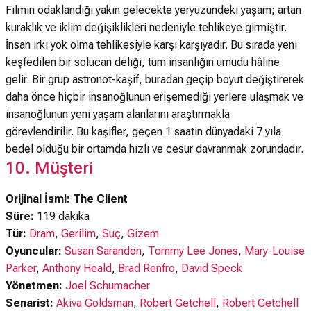
Filmin odaklandığı yakın gelecekte yeryüzündeki yaşam; artan
kuraklık ve iklim değişiklikleri nedeniyle tehlikeye girmiştir.
İnsan ırkı yok olma tehlikesiyle karşı karşıyadır. Bu sırada yeni
keşfedilen bir solucan deliği, tüm insanlığın umudu hâline
gelir. Bir grup astronot-kaşif, buradan geçip boyut değiştirerek
daha önce hiçbir insanoğlunun erişemediği yerlere ulaşmak ve
insanoğlunun yeni yaşam alanlarını araştırmakla
görevlendirilir. Bu kaşifler, geçen 1 saatin dünyadaki 7 yıla
bedel olduğu bir ortamda hızlı ve cesur davranmak zorundadır.
10. Müşteri
Orijinal İsmi: The Client
Süre:
119 dakika
Tür:
Dram
,
Gerilim
,
Suç
,
Gizem
Oyuncular:
Susan Sarandon
,
Tommy Lee Jones
,
Mary-Louise
Parker
,
Anthony Heald
,
Brad Renfro
,
David Speck
Yönetmen:
Joel Schumacher
Senarist:
Akiva Goldsman
,
Robert Getchell
,
Robert Getchell