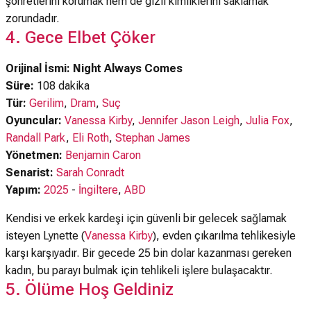
şöhretlerini korumak hem de gizli kimliklerini saklamak
zorundadır.
4. Gece Elbet Çöker
Orijinal İsmi: Night Always Comes
Süre:
108 dakika
Tür:
Gerilim
,
Dram
,
Suç
Oyuncular:
Vanessa Kirby
,
Jennifer Jason Leigh
,
Julia Fox
,
Randall Park
,
Eli Roth
,
Stephan James
Yönetmen:
Benjamin Caron
Senarist:
Sarah Conradt
Yapım:
2025
-
İngiltere
,
ABD
Kendisi ve erkek kardeşi için güvenli bir gelecek sağlamak
isteyen Lynette (
Vanessa Kirby
), evden çıkarılma tehlikesiyle
karşı karşıyadır. Bir gecede 25 bin dolar kazanması gereken
kadın, bu parayı bulmak için tehlikeli işlere bulaşacaktır.
5. Ölüme Hoş Geldiniz