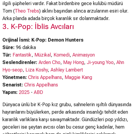
ilgili şüpheleri vardır. Fakat birdenbire gece kulübü müdürü
Tom (
Theo Trebs
) aklını başından alınca arzularının esiri olur.
Arka planda adada birçok karanlık sır dolanmaktadır.
3. K-Pop: İblis Avcıları
Orijinal İsmi: K-Pop: Demon Hunters
Süre:
96 dakika
Tür:
Fantastik
,
Müzikal
,
Komedi
,
Animasyon
Seslendirenler:
Arden Cho
,
May Hong
,
Ji-young Yoo
,
Ahn
Hyo-seop
,
Liza Koshy
,
Ashley Lambert
Yönetmen:
Chris Appelhans
,
Maggie Kang
Senarist:
Chris Appelhans
Yapım:
2025
-
ABD
Dünyaca ünlü bir K-Pop kız grubu, sahnelerin ışıltılı dünyasında
hayranlarını büyülerken, perde arkasında insanlığı tehdit eden
karanlık varlıklara karşı savaşmaktadır. Gündüzleri pop yıldızı,
geceleri ise şeytan avcısı olan bu cesur genç kadınlar, hem