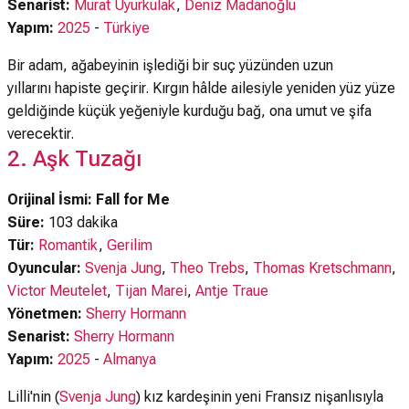
Senarist:
Murat Uyurkulak
,
Deniz Madanoğlu
Yapım:
2025
-
Türkiye
Bir adam, ağabeyinin işlediği bir suç yüzünden uzun
yıllarını hapiste geçirir. Kırgın hâlde ailesiyle yeniden yüz yüze
geldiğinde küçük yeğeniyle kurduğu bağ, ona umut ve şifa
verecektir.
2. Aşk Tuzağı
Orijinal İsmi: Fall for Me
Süre:
103 dakika
Tür:
Romantik
,
Gerilim
Oyuncular:
Svenja Jung
,
Theo Trebs
,
Thomas Kretschmann
,
Victor Meutelet
,
Tijan Marei
,
Antje Traue
Yönetmen:
Sherry Hormann
Senarist:
Sherry Hormann
Yapım:
2025
-
Almanya
Lilli'nin (
Svenja Jung
) kız kardeşinin yeni Fransız nişanlısıyla