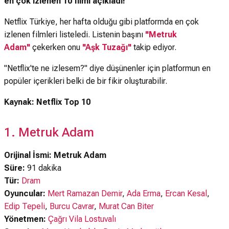
en çok izlenen 10 filmi açıkladı!
Netflix Türkiye, her hafta olduğu gibi platformda en çok
izlenen filmleri listeledi. Listenin başını
"Metruk
Adam"
çekerken onu
"
Aşk Tuzağı"
takip ediyor.
"Netflix'te ne izlesem?" diye düşünenler için platformun en
popüler içerikleri belki de bir fikir oluşturabilir.
Kaynak: Netflix Top 10
1. Metruk Adam
Orijinal İsmi: Metruk Adam
Süre:
91 dakika
Tür:
Dram
Oyuncular:
Mert Ramazan Demir
,
Ada Erma
,
Ercan Kesal
,
Edip Tepeli
,
Burcu Cavrar
,
Murat Can Biter
Yönetmen:
Çağrı Vila Lostuvalı