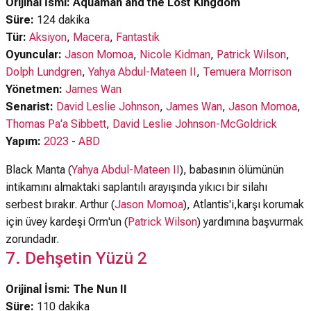
Orijinal İsmi: Aquaman and the Lost Kingdom
Süre:
124 dakika
Tür:
Aksiyon
,
Macera
,
Fantastik
Oyuncular:
Jason Momoa
,
Nicole Kidman
,
Patrick Wilson
,
Dolph Lundgren
,
Yahya Abdul-Mateen II
,
Temuera Morrison
Yönetmen:
James Wan
Senarist:
David Leslie Johnson
,
James Wan
,
Jason Momoa
,
Thomas Pa'a Sibbett
,
David Leslie Johnson-McGoldrick
Yapım:
2023
-
ABD
Black Manta (
Yahya Abdul-Mateen II
), babasının ölümünün
intikamını almaktaki saplantılı arayışında yıkıcı bir silahı
serbest bırakır. Arthur (
Jason Momoa
), Atlantis'i,karşı korumak
için üvey kardeşi Orm'un (
Patrick Wilson
) yardımına başvurmak
zorundadır.
7. Dehşetin Yüzü 2
Orijinal İsmi: The Nun II
Süre:
110 dakika