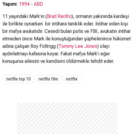
Yapım:
1994
-
ABD
11 yaşındaki Mark’ın (
Brad Renfro
), ormanın yakınında kardeşi
ile birlikte oynarken bir intihara tanıklık eder. İntihar eden kişi
bir mafya avukatıdır. Cesedi bulan polis ve FBI, avukatın intihar
etmeden önce Mark ile konuştuğundan şüphelenince hükümet
adına çalışan Roy Foltrigg (
Tommy Lee Jones
) olayı
aydınlatmayı kafasına koyar. Fakat mafya Mark’ı eğer
konuşursa ailesini ve kendisini öldürmekle tehdit eder.
netflix top 10
netflix film
netflix