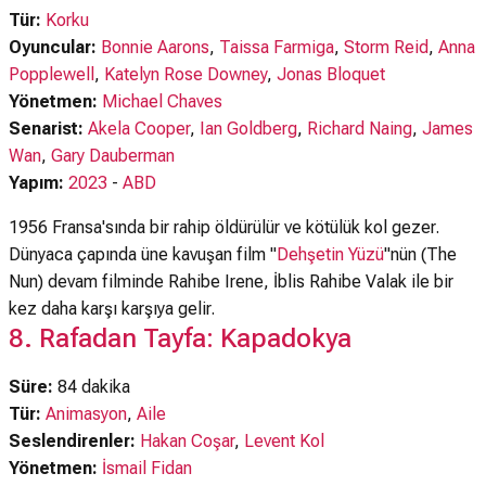
Tür:
Korku
Oyuncular:
Bonnie Aarons
,
Taissa Farmiga
,
Storm Reid
,
Anna
Popplewell
,
Katelyn Rose Downey
,
Jonas Bloquet
Yönetmen:
Michael Chaves
Senarist:
Akela Cooper
,
Ian Goldberg
,
Richard Naing
,
James
Wan
,
Gary Dauberman
Yapım:
2023
-
ABD
1956 Fransa'sında bir rahip öldürülür ve kötülük kol gezer.
Dünyaca çapında üne kavuşan film "
Dehşetin Yüzü
"nün (The
Nun) devam filminde Rahibe Irene, İblis Rahibe Valak ile bir
kez daha karşı karşıya gelir.
8. Rafadan Tayfa: Kapadokya
Süre:
84 dakika
Tür:
Animasyon
,
Aile
Seslendirenler:
Hakan Coşar
,
Levent Kol
Yönetmen:
İsmail Fidan