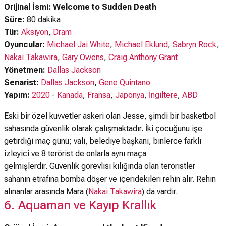
Orijinal İsmi: Welcome to Sudden Death
Süre:
80 dakika
Tür:
Aksiyon
,
Dram
Oyuncular:
Michael Jai White
,
Michael Eklund
,
Sabryn Rock
,
Nakai Takawira
,
Gary Owens
,
Craig Anthony Grant
Yönetmen:
Dallas Jackson
Senarist:
Dallas Jackson
,
Gene Quintano
Yapım:
2020
-
Kanada
,
Fransa
,
Japonya
,
İngiltere
,
ABD
Eski bir özel kuvvetler askeri olan Jesse, şimdi bir basketbol
sahasında güvenlik olarak çalışmaktadır. İki çocuğunu işe
getirdiği maç günü; vali, belediye başkanı, binlerce farklı
izleyici ve 8 terörist de onlarla aynı maça
gelmişlerdir. Güvenlik görevlisi kılığında olan teröristler
sahanın etrafına bomba döşer ve içeridekileri rehin alır. Rehin
alınanlar arasında Mara (
Nakai Takawira
) da vardır.
6. Aquaman ve Kayıp Krallık