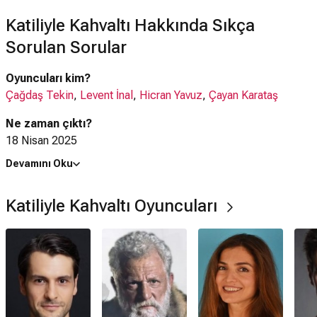
Katiliyle Kahvaltı Hakkında Sıkça
Sorulan Sorular
Oyuncuları kim?
Çağdaş Tekin
,
Levent İnal
,
Hicran Yavuz
,
Çayan Karataş
Ne zaman çıktı?
18 Nisan 2025
Devamını Oku
Katiliyle Kahvaltı filmi nerede çekildi?
Katiliyle Kahvaltı filmi
Türkiye
'de çekilmiştir.
Katiliyle Kahvaltı Oyuncuları
Kaç saat?
1 saat 50 dakika
IMDb puanı kaç?
5.2
Katiliyle Kahvaltı filmi hangi tür?