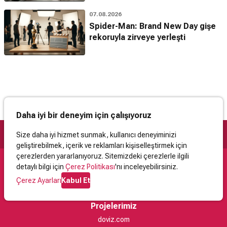
07.08.2026
Spider-Man: Brand New Day gişe
rekoruyla zirveye yerleşti
Daha iyi bir deneyim için çalışıyoruz
Size daha iyi hizmet sunmak, kullanıcı deneyiminizi
geliştirebilmek, içerik ve reklamları kişiselleştirmek için
çerezlerden yararlanıyoruz. Sitemizdeki çerezlerle ilgili
detaylı bilgi için
Çerez Politikası
'nı inceleyebilirsiniz.
Destek
Çerez Ayarları
Kabul Et
İletişim
Yardım
Kullanıcı Sözleşmesi
Çerez Politikası
Kişisel Verilerin Korunması
Yasal Uyarı
Projelerimiz
doviz.com