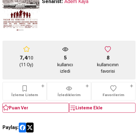
Senarist:
Adem Kaya
7,4
5
8
/10
(11 Oy)
kullanıcı
kullanıcının
izledi
favorisi
İzleme Listem
İzlediklerim
Favorilerim
Puan Ver
Listeme Ekle
Paylaş: