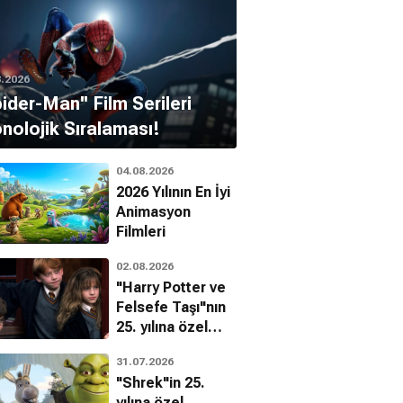
8.2026
pider-Man'' Film Serileri
nolojik Sıralaması!
04.08.2026
2026 Yılının En İyi
Animasyon
Filmleri
02.08.2026
"Harry Potter ve
Felsefe Taşı"nın
25. yılına özel
filmin
31.07.2026
bilinmeyenleri!
"Shrek"in 25.
yılına özel