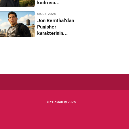
kadrosu
şekilleniyor
06.08.2026
Jon Bernthal'dan
Punisher
karakterinin
geleceği
hakkında dikkat
çeken
açıklamalar
Telif Hakları © 2026