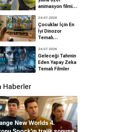
animasyon filmin
bilinmeyenleri!
24.07.2026
Çocuklar İçin En
İyi Dinozor
Temalı
Animasyon
24.07.2026
Filmleri
Geleceği Tahmin
Eden Yapay Zeka
Temalı Filmler
 Haberler
8.2026
ange New Worlds 4.
onu Spock'ın trajik sonuna