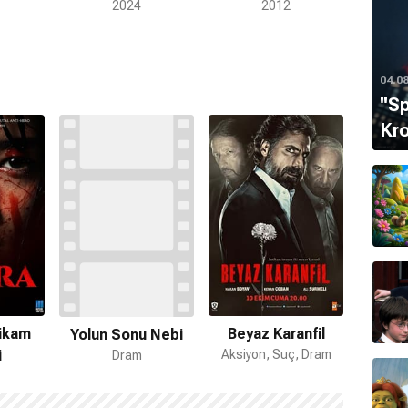
2024
2012
04.0
''S
Kro
tikam
Beyaz Karanfil
Yolun Sonu Nebi
i
Aksiyon, Suç, Dram
Dram