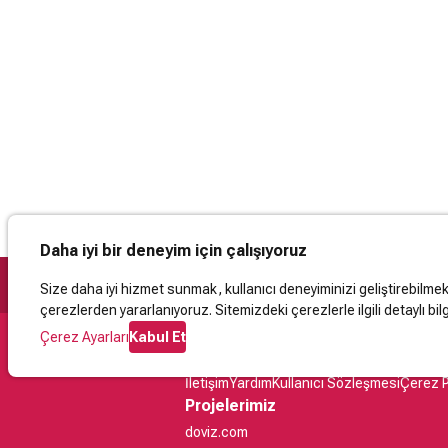
Daha iyi bir deneyim için çalışıyoruz
Size daha iyi hizmet sunmak, kullanıcı deneyiminizi geliştirebilmek, 
çerezlerden yararlanıyoruz. Sitemizdeki çerezlerle ilgili detaylı bilg
Çerez Ayarları
Kabul Et
Destek
İletişim
Yardım
Kullanıcı Sözleşmesi
Çerez P
Projelerimiz
doviz.com