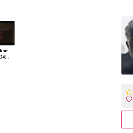
tikam
024)
n