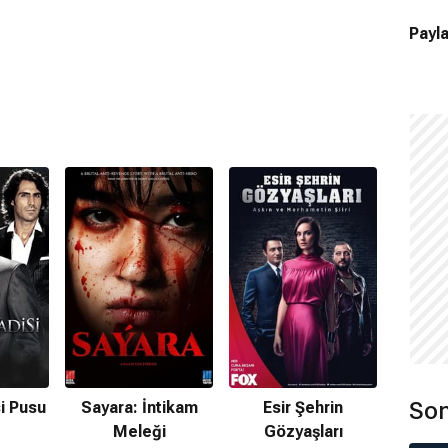
Payla
Son
si Pusu
Sayara: İntikam
Esir Şehrin
Meleği
Gözyaşları