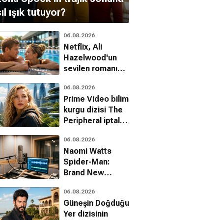
ıl ışık tutuyor?
06.08.2026
Netflix, Ali
Hazelwood'un
sevilen romanı
Deep End'i filme
06.08.2026
uyarlıyor
Prime Video bilim
kurgu dizisi The
Peripheral iptal
edildi
06.08.2026
Naomi Watts
Spider-Man:
Brand New
Day'deki gizli
06.08.2026
rolünü açıkladı
Güneşin Doğduğu
Yer dizisinin