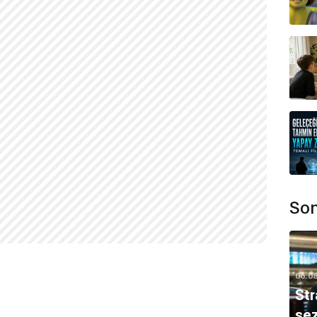
Son
06.0
Str
sez