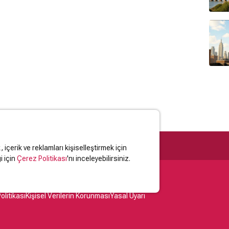
içerik ve reklamları kişiselleştirmek için
i için
Çerez Politikası
'nı inceleyebilirsiniz.
olitikası
Kişisel Verilerin Korunması
Yasal Uyarı