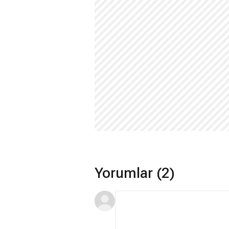
+18 mi?
Hayır. Senin Hatan: Londra filmi +18 de
Kaç yaş sınırı var?
Senin Hatan: Londra filmi 16 yaş ve üze
Hangi dilde çekildi?
Senin Hatan: Londra filmi İngilizce çek
Yorumlar (2)