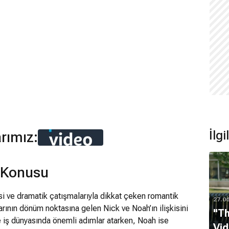
İlg
arımız:
 Konusu
si ve dramatik çatışmalarıyla dikkat çeken romantik
27.0
larının dönüm noktasına gelen Nick ve Noah’ın ilişkisini
"Th
te iş dünyasında önemli adımlar atarken, Noah ise
Vid