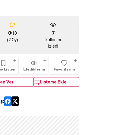
0
7
/10
(2 Oy)
kullanıcı
izledi
me Listem
İzlediklerim
Favorilerim
an Ver
Listeme Ekle
ş: