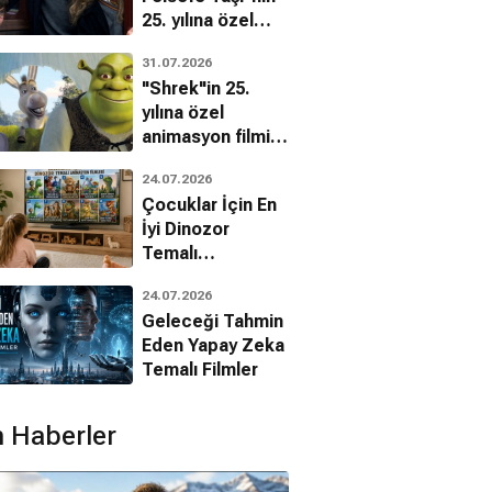
25. yılına özel
filmin
31.07.2026
bilinmeyenleri!
"Shrek"in 25.
yılına özel
animasyon filmin
bilinmeyenleri!
24.07.2026
Çocuklar İçin En
Louisa Binder
İyi Dinozor
Sophia
 Buchanan
Temalı
Ronnie
Animasyon
24.07.2026
Filmleri
Geleceği Tahmin
Eden Yapay Zeka
Temalı Filmler
 Haberler