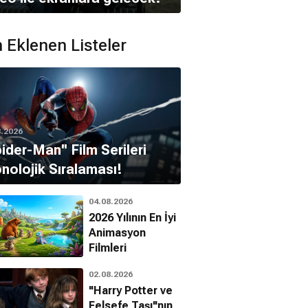
 Eklenen Listeler
8.2026
pider-Man'' Film Serileri
nolojik Sıralaması!
04.08.2026
2026 Yılının En İyi
Animasyon
Filmleri
02.08.2026
"Harry Potter ve
Felsefe Taşı"nın