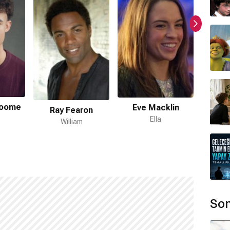
?
ormda var?
roome
Eve Macklin
Sam
Ray Fearon
ır.
Ella
William
aktadır.
ar mı?
 filmi bulunmamaktadır.
Son