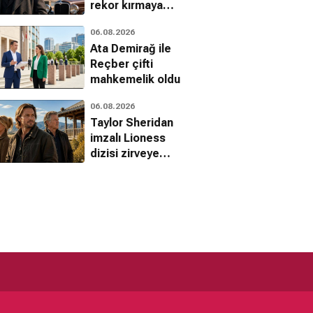
rekor kırmaya
devam ediyor
06.08.2026
Ata Demirağ ile
Reçber çifti
mahkemelik oldu
06.08.2026
Taylor Sheridan
imzalı Lioness
dizisi zirveye
yerleşti