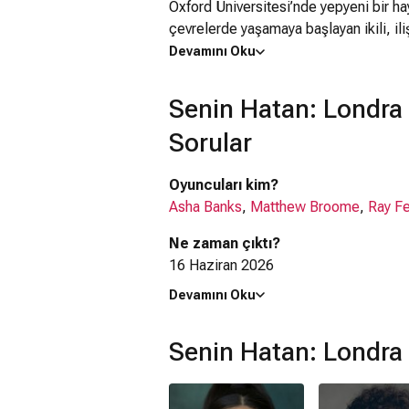
Oxford Üniversitesi’nde yepyeni bir hay
çevrelerde yaşamaya başlayan ikili, ili
karşıya kalır.
Devamını Oku
Yeni arkadaşlıklar, yasak çekimler, kıs
Senin Hatan: Londra
her geçen gün daha da zorlar. Bir yan
yandan birbirlerine duydukları aşkı kor
Sorular
gizlenen gerçekler ilişkilerini geri dö
Oyuncuları kim?
Özellikle yasak aşk temasını etkileyici
Asha Banks
,
Matthew Broome
,
Ray F
kardeşi Nick arasındaki karmaşık ilişk
seven izleyiciler için dikkat çekici bi
Ne zaman çıktı?
fedakârlık, güven ve sadakatle nasıl s
16 Haziran 2026
Devamını Oku
Senin Hatan: Londra filmi nerede ç
Senin Hatan: Londra filmi
İspanya
,
İng
Senin Hatan: Londra
Kaç saat?
2 saat 3 dakika