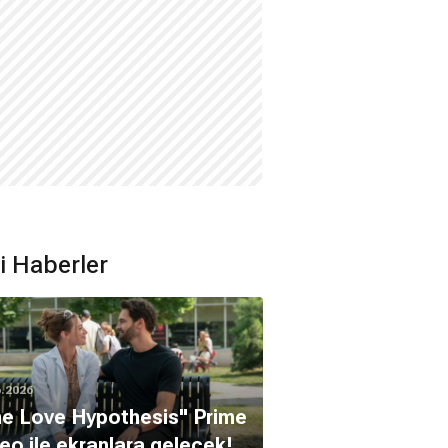
ili Haberler
6.2026
e Love Hypothesis" Prime
eo ile ekranlara gelecek!