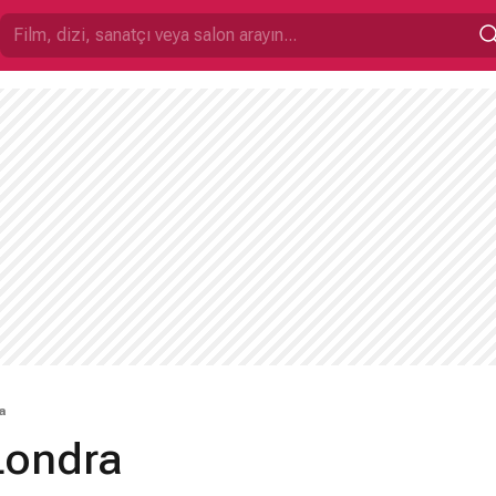
a
Londra