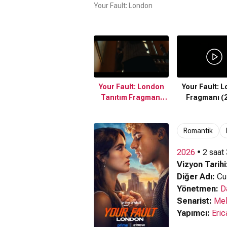
Your Fault: London
Your Fault: London
Your Fault: 
Tanıtım Fragmanı
Fragmanı (
(2026)
Romantik
2026
• 2 saat
Vizyon Tarihi
Diğer Adı:
Cul
Yönetmen:
D
Senarist:
Mel
Yapımcı:
Eric