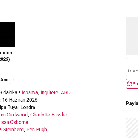
London
2026)
İzle
Dram
Pu
 3 dakika •
İspanya
,
İngiltere
,
ABD
:
16 Haziran 2026
Payla
pa Tuya: Londra
ani Girdwood
,
Charlotte Fassler
issa Osborne
a Steinberg
,
Ben Pugh