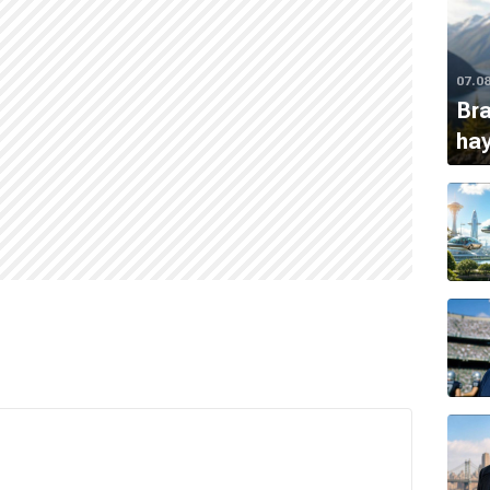
ğildir.
07.0
ri içindir.
Bra
ha
ilmiştir.