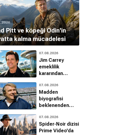
8.2026
d Pitt ve köpeği Odin'in
yatta kalma mücadelesi
07.08.2026
Jim Carrey
emeklilik
kararından
vazgeçti:
07.08.2026
Jetgiller ile
Madden
dönüyor
biyografisi
beklenenden
erken geliyor
07.08.2026
Spider-Noir dizisi
Prime Video'da