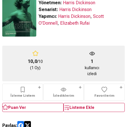
Yönetmen:
Harris Dickinson
Senarist:
Harris Dickinson
Yapımcı:
Harris Dickinson
,
Scott
O'Donnell
,
Elizabeth Rufai
10,0
1
/10
(1 Oy)
kullanıcı
izledi
İzleme Listem
İzlediklerim
Favorilerim
Puan Ver
Listeme Ekle
Paylaş: