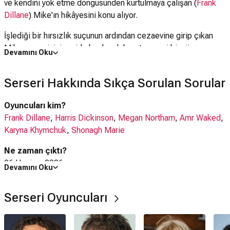
ve kendini yok etme döngüsünden kurtulmaya çalışan (
Frank
Dillane
) Mike'ın hikâyesini konu alıyor.
İşlediği bir hırsızlık suçunun ardından cezaevine girip çıkan
Mike, geçmişini geride bırakarak hayatına yeni bir yön
Devamını Oku
vermeye karar verir. Düzenli bir iş bulur, kalacak bir yer edinir
ve başladığı yeni ilişki sayesinde geleceğe yeniden umutla
Serseri Hakkında Sıkça Sorulan Sorular
bakmaya başlar. Ancak değişim düşündüğü kadar kolay olmaz.
Eski bağımlılığı, geçmişten kopamayan çevresi ve yıllardır
Oyuncuları kim?
peşini bırakmayan alışkanlıkları, onu sürekli eski hayatına geri
Frank Dillane
,
Harris Dickinson
,
Megan Northam
,
Amr Waked
,
çekmeye çalışır. Mike, her geçen gün kurmaya çalıştığı yeni
Karyna Khymchuk
,
Shonagh Marie
yaşam ile geçmişinin karanlık ve yıkıcı etkisi arasında zorlu bir
mücadele vermek zorunda kalır.
Ne zaman çıktı?
26 Haziran 2026
Devamını Oku
Serseri filmi nerede çekildi?
Serseri Oyuncuları
Serseri filmi
İngiltere
,
ABD
'da çekilmiştir.
Kaç saat?
1 saat 40 dakika