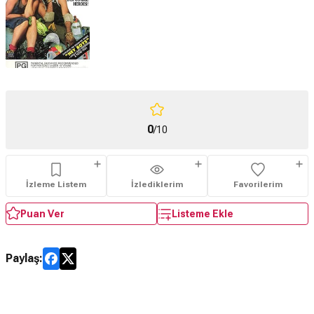
0
/10
İzleme Listem
İzlediklerim
Favorilerim
Puan Ver
Listeme Ekle
Paylaş: