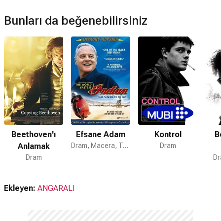
Bunları da beğenebilirsiniz
Beethoven'ı
Efsane Adam
Kontrol
B
Anlamak
Dram, Macera, Tarih
Dram
Dram
Dr
Ekleyen:
ANGARALI