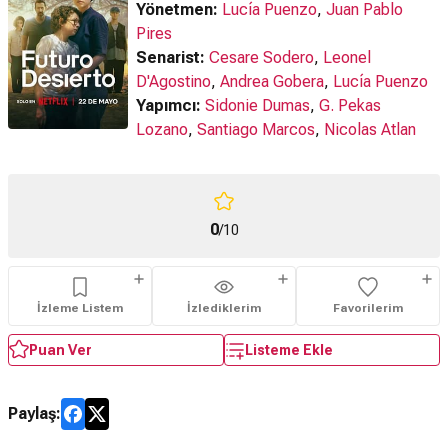
Yönetmen:
Lucía Puenzo
,
Juan Pablo
Pires
Senarist:
Cesare Sodero
,
Leonel
D'Agostino
,
Andrea Gobera
,
Lucía Puenzo
Yapımcı:
Sidonie Dumas
,
G. Pekas
Lozano
,
Santiago Marcos
,
Nicolas Atlan
0
/10
İzleme Listem
İzlediklerim
Favorilerim
Puan Ver
Listeme Ekle
Paylaş: