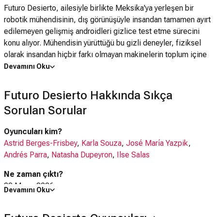
Futuro Desierto, ailesiyle birlikte Meksika'ya yerleşen bir
robotik mühendisinin, dış görünüşüyle insandan tamamen ayırt
edilemeyen gelişmiş androidleri gizlice test etme sürecini
konu alıyor. Mühendisin yürüttüğü bu gizli deneyler, fiziksel
olarak insandan hiçbir farkı olmayan makinelerin toplum içine
karışmasıyla birlikte karmaşık bir hâl almaya başlar.
Devamını Oku
Gerçeğinden farksız olan bu insansı robotların varlığı,
Futuro Desierto Hakkında Sıkça
insanların hem bu yeni varlıklarla kurduğu bağı hem de kendi
Sorulan Sorular
aralarındaki güven ilişkilerini temelinden sarsar. Varlıklarıyla
tehdit unsuru olarak görülen robotlar, toplumsal dengeleri
Oyuncuları kim?
altüst ederken yapay zekâ ile insan doğası arasındaki çizgiyi
Astrid Berges-Frisbey
,
Karla Souza
,
José María Yazpik
,
de giderek belirsizleştirir.
Andrés Parra
,
Natasha Dupeyron
,
Ilse Salas
Ne zaman çıktı?
22 Mayıs 2026
Devamını Oku
Futuro Desierto dizisi nerede çekildi?
Futuro Desierto dizisi
Kanada
'da çekilmiştir.