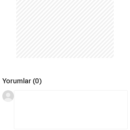
Hayır. Futuro Desierto için devam dizisi bulunmamaktadır.
Hangi dilde çekildi?
Futuro Desierto dizisi İspanyolca çekilmiştir.
Yorumlar (0)