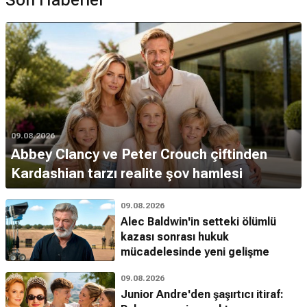
Son Haberler
09.08.2026
Abbey Clancy ve Peter Crouch çiftinden
Kardashian tarzı realite şov hamlesi
09.08.2026
Alec Baldwin'in setteki ölümlü
kazası sonrası hukuk
mücadelesinde yeni gelişme
09.08.2026
Junior Andre'den şaşırtıcı itiraf: